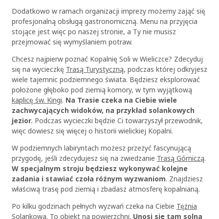
Dodatkowo w ramach organizacji imprezy możemy zająć się
profesjonalną obsługą gastronomiczną.
Menu na przyjęcia
stojące
jest więc po naszej stronie, a Ty nie musisz
przejmować się wymyślaniem potraw.
Chcesz najpierw poznać Kopalnię Soli w Wieliczce? Zdecyduj
się na wycieczkę
Trasą Turystyczną
, podczas której odkryjesz
wiele tajemnic podziemnego świata. Będziesz eksplorować
położone głęboko pod ziemią komory, w tym wyjątkową
kaplicę św. Kingi
.
Na Trasie czeka na Ciebie wiele
zachwycających widoków, na przykład solankowych
jezior.
Podczas wycieczki będzie Ci towarzyszył przewodnik,
więc dowiesz się więcej o historii wielickiej Kopalni.
W podziemnych labiryntach możesz przeżyć fascynującą
przygodę, jeśli zdecydujesz się na zwiedzanie
Trasą Górniczą
.
W specjalnym stroju będziesz wykonywać kolejne
zadania i stawiać czoła różnym wyzwaniom
. Znajdziesz
właściwą trasę pod ziemią i zbadasz atmosferę kopalnianą.
Po kilku godzinach pełnych wyzwań czeka na Ciebie
Tężnia
Solankowa
. To obiekt na powierzchni.
Unosi się tam solna