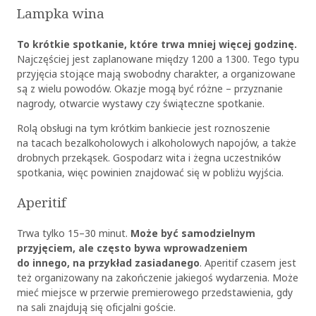
Lampka wina
To krótkie spotkanie, które trwa mniej więcej godzinę.
Najczęściej jest zaplanowane między 12
00
a 13
00
. Tego typu
przyjęcia stojące
mają swobodny charakter, a organizowane
są z wielu powodów. Okazje mogą być różne – przyznanie
nagrody, otwarcie wystawy czy świąteczne spotkanie.
Rolą obsługi na tym krótkim bankiecie jest roznoszenie
na tacach bezalkoholowych i alkoholowych napojów, a także
drobnych przekąsek. Gospodarz wita i żegna uczestników
spotkania, więc powinien znajdować się w pobliżu wyjścia.
Aperitif
Trwa tylko 15–30 minut.
Może być samodzielnym
przyjęciem, ale często bywa wprowadzeniem
do innego, na przykład zasiadanego
. Aperitif czasem jest
też organizowany na zakończenie jakiegoś wydarzenia. Może
mieć miejsce w przerwie premierowego przedstawienia, gdy
na sali znajdują się oficjalni goście.