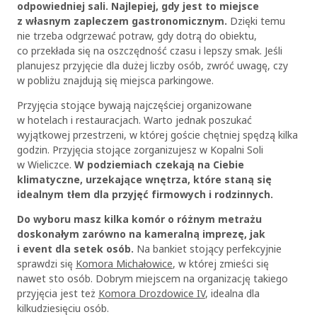
odpowiedniej sali. Najlepiej, gdy jest to miejsce
z własnym zapleczem gastronomicznym.
Dzięki temu
nie trzeba odgrzewać potraw, gdy dotrą do obiektu,
co przekłada się na oszczędność czasu i lepszy smak. Jeśli
planujesz przyjęcie dla dużej liczby osób, zwróć uwagę, czy
w pobliżu znajdują się miejsca parkingowe.
Przyjęcia stojące
bywają najczęściej organizowane
w hotelach i restauracjach. Warto jednak poszukać
wyjątkowej przestrzeni, w której goście chętniej spędzą kilka
godzin.
Przyjęcia stojące
zorganizujesz w Kopalni Soli
w Wieliczce.
W podziemiach czekają na Ciebie
klimatyczne, urzekające wnętrza, które staną się
idealnym tłem dla przyjęć firmowych i rodzinnych.
Do wyboru masz kilka komór o różnym metrażu
doskonałym zarówno na kameralną imprezę, jak
i event dla setek osób.
Na bankiet stojący perfekcyjnie
sprawdzi się
Komora Michałowice
, w której zmieści się
nawet sto osób. Dobrym miejscem na organizację takiego
przyjęcia jest też
Komora Drozdowice IV
, idealna dla
kilkudziesięciu osób.