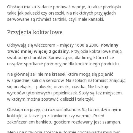
Obsługa ma za zadanie podawać napoje, a także przekąski
takie jak paluszki czy orzeszki. Na niektórych przyjęciach
serwowane są również tartinki, czyli małe kanapki.
Przyjęcia koktajlowe
Odbywają się wieczorem – między 16
00
a 20
00
.
Powinny
trwać mniej więcej 2 godziny
.
Przyjęcia koktajlowe
mają
swobodny charakter. Sprawdzą się dla firmy, która chce
urządzić spotkanie promocyjne dla konkretnego produktu.
Na głównej sali nie ma krzeseł, które mogą się pojawić
w sąsiedniej sali dla seniorów. Na stołach natomiast znajdują
się przekąski – paluszki, orzeszki, ciastka. Nie brakuje
wyrobów tytoniowych i popielniczek. Stoły są też miejscem,
w którym można zostawić kieliszki i talerzyki.
Obsługa na przyjęciu roznosi alkohole. Są to między innymi
koktajle, a także gin z tonikiem czy wermut. Przed
zakończeniem bankietu gościom rozdawany jest szampan.
Menu na przyjęcia stojące
w formie
coctail-party
musi być