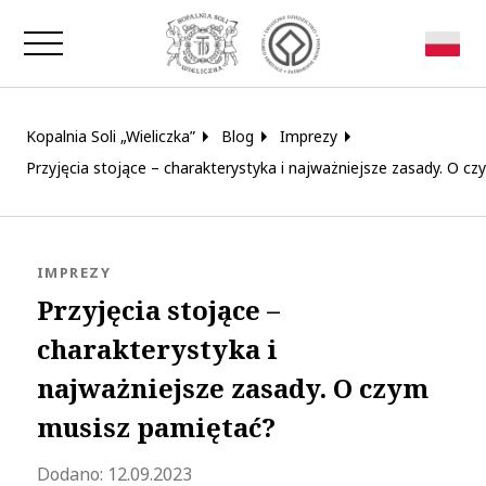
Zamknij okno
Kopalnia Soli „Wieliczka”
Blog
Imprezy
Przyjęcia stojące – charakterystyka i najważniejsze zasady. O c
KATEGORIA:
IMPREZY
Przyjęcia stojące –
charakterystyka i
najważniejsze zasady. O czym
musisz pamiętać?
Zaktualizowano 2023-10-18 09:04:24
Dodano:
12.09.2023