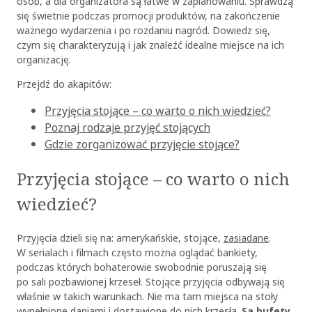
osób, a dla organizatora są łatwe w zaplanowaniu. Sprawdzą
się świetnie podczas promocji produktów, na zakończenie
ważnego wydarzenia i po rozdaniu nagród. Dowiedz się,
czym się charakteryzują i jak znaleźć idealne miejsce na ich
organizację.
Przejdź do akapitów:
Przyjęcia stojące – co warto o nich wiedzieć?
Poznaj rodzaje przyjęć stojących
Gdzie zorganizować przyjęcie stojące?
Przyjęcia stojące – co warto o nich
wiedzieć?
Przyjęcia dzieli się na: amerykańskie, stojące,
zasiadane
.
W serialach i filmach często można oglądać bankiety,
podczas których bohaterowie swobodnie poruszają się
po sali pozbawionej krzeseł. Stojące przyjęcia odbywają się
właśnie w takich warunkach. Nie ma tam miejsca na stoły
wypełnione daniami i dostawione do nich krzesła.
Są bufety,