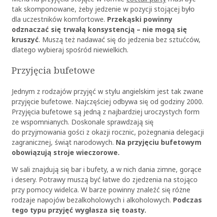
tak skomponowane, żeby jedzenie w pozycji stojącej było
dla uczestników komfortowe.
Przekąski powinny
odznaczać się trwałą konsystencją – nie mogą się
kruszyć
. Muszą też nadawać się do jedzenia bez sztućców,
dlatego wybieraj spośród niewielkich.
Przyjęcia bufetowe
Jednym z rodzajów przyjęć w stylu angielskim jest tak zwane
przyjęcie bufetowe. Najczęściej odbywa się od godziny 20
00
.
Przyjęcia bufetowe
są jedną z najbardziej uroczystych form
ze wspomnianych. Doskonale sprawdzają się
do przyjmowania gości z okazji rocznic, pożegnania delegacji
zagranicznej, świąt narodowych.
Na przyjęciu bufetowym
obowiązują stroje wieczorowe.
W sali znajdują się bar i bufety, a w nich dania zimne, gorące
i desery. Potrawy muszą być łatwe do zjedzenia na stojąco
przy pomocy widelca. W barze powinny znaleźć się różne
rodzaje napojów bezalkoholowych i alkoholowych.
Podczas
tego typu przyjęć wygłasza się toasty.