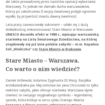
ale także prowadzonej przez nazistów operacji wyburzania
Warszawy. To jednak nie złamało ducha warszawiaków,
którzy po zakończeniu II wojny światowej podjęli ogromne
wysiłki, by przywrócić miastu dawną świetność.
Lata pracy zaowocowały sukcesem – udało się z dużą
dokładnością zrekonstruować Stare Miasto w Warszawie.
UNESCO doceniło efekt w 1980 r., wpisując warszawską
starówkę na Listę Światowego Dziedzictwa, na której
znajdowały się już inne polskie zabytki – m.in. Kopalnia
Soli „Wieliczka” czy
Stare Miasto w Krakowie
.
Stare Miasto – Warszawa.
Co warto o nim wiedzieć?
Zamek Królewski, kolumna Zygmunta III Wazy, Bazylika
Archikatedralna pw. Męczeństwa św. Jana Chrzciciela to tylko
niektóre zabytki, jakie oferuje starówka. Warszawa słynie
również ze swojego oryginalnego symbolu – legendarnej
syrenki, która króluje w sercu rynku Starego Miasta.
Fontanna z figurą syreny uzbrojonej w miecz