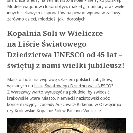
skarbnica wiedzy na temat historii kolei – nie tylko polskiej.
Modele wagonów i lokomotyw, makiety, mundury oraz wiele
innych ciekawych eksponatów na pewno wprawi w zachwyt
zarówno dzieci, młodzież, jak i dorosłych.
Kopalnia Soli w Wieliczce
na Liście Światowego
Dziedzictwa UNESCO od 45 lat –
świętuj z nami wielki jubileusz!
Masz ochotę na wyprawę szlakiem polskich zabytków,
wpisanych na
Listę Światowego Dziedzictwa UNESCO
?
Z Warszawy warto wyruszyć na południe, by zwiedzić
krakowskie Stare Miasto, niemiecki nazistowski obóz
koncentracyjny i zagłady Auschwitz-Birkenau w Oświęcimiu
czy Królewskie Kopalnie Soli w Bochni i Wieliczce.