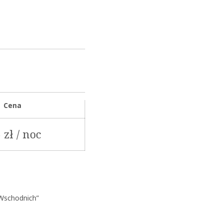
Cena
 zł / noc
 Wschodnich”