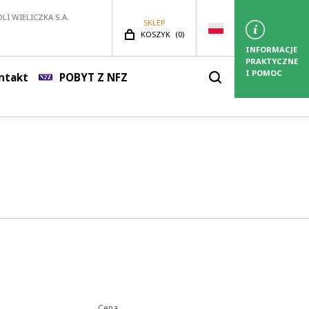
LI WIELICZKA S.A.
SKLEP
LICZBA PRODUKTÓW:
KOSZYK
(
0)
INFORMACJE
PRAKTYCZNE
I POMOC
ntakt
POBYT Z NFZ
Cena