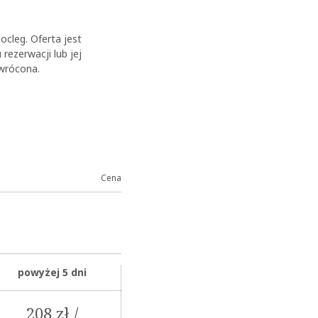
ocleg. Oferta jest
ezerwacji lub jej
zwrócona.
Cena
powyżej 5 dni
208 zł /