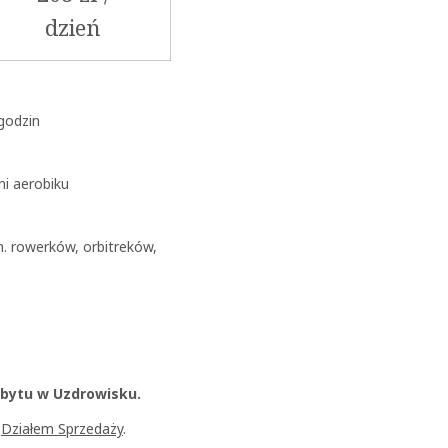
dzień
godzin
i aerobiku
n. rowerków, orbitreków,
obytu w Uzdrowisku.
z
Działem Sprzedaży
.