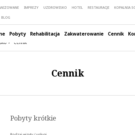
ANIZOWANE
IMPREZY
UZDROWISKO
HOTEL
RESTAURACJE
KOPALNIA SO
BLOG
ne
Pobyty
Rehabilitacja
Zakwaterowanie
Cennik
Ko
sko
Cennik
Cennik
Pobyty krótkie
Rodzaj wizyty / usługi