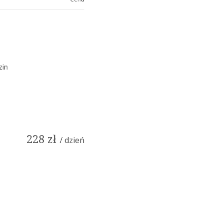
zin
228
zł
/ dzień