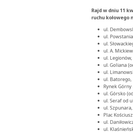
Rajd w dniu 11 kw
ruchu kołowego na
ul. Dembowski
ul. Powstani
ul. Słowacki
ul. A. Mickiew
ul. Legionów,
ul. Goliana (
ul. Limanows
ul. Batorego,
Rynek Górny (
ul. Górsko (o
ul. Seraf od 
ul. Szpunara,
Plac Kościusz
ul. Daniłowi
ul. Klaśnieńs