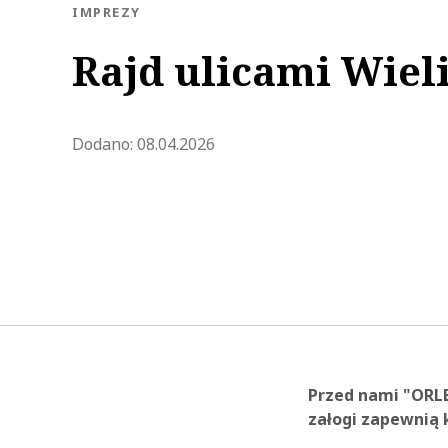
KATEGORIA:
IMPREZY
Rajd ulicami Wieli
Zaktualizowano 2026-04-16 14:
Dodano:
08.04.2026
Przed nami "ORLE
załogi zapewnią 