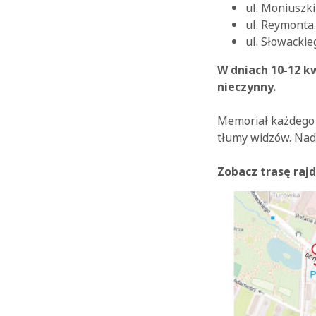
ul. Moniuszki
ul. Reymonta.
ul. Słowackie
W dniach 10-12 k
nieczynny.
Memoriał każdego r
tłumy widzów. Na
Zobacz trasę rajd