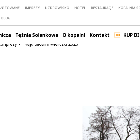
ANIZOWANE
IMPREZY
UZDROWISKO
HOTEL
RESTAURACJE
KOPALNIA SO
BLOG
nicza
Tężnia Solankowa
O kopalni
Kontakt
KUP BI
Imprezy
Rajd ulicami Wieliczki 2026