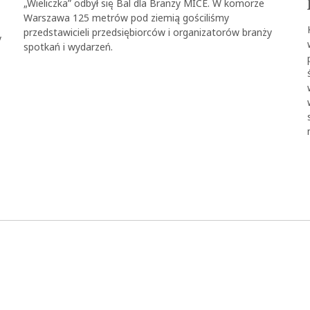
„Wieliczka” odbył się Bal dla Branży MICE. W komorze
Warszawa 125 metrów pod ziemią gościliśmy
przedstawicieli przedsiębiorców i organizatorów branży
y
spotkań i wydarzeń.