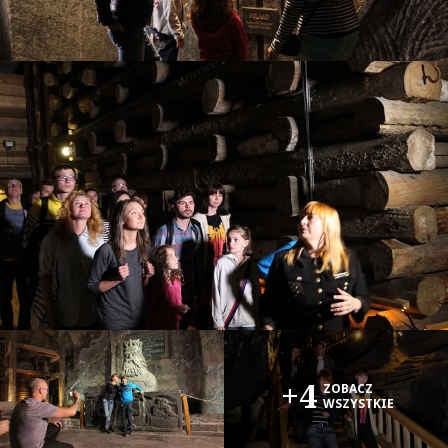
+4
ZOBACZ
WSZYSTKIE