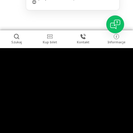
😊
Szukaj
Kup bilet
Kontakt
Informacje
Stopka
Turysta indywidualny
Grupy zorganizowane
Imprezy
Uzdrowisko