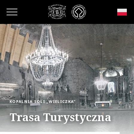
Zamknij okno
KOPALNIA SOLI „WIELICZKA”
Trasa Turystyczna