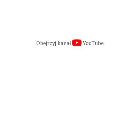
Cykl krótkich spotów, prezentujących ofertę Kopalni Soli
Obejrzyj kanał
YouTube