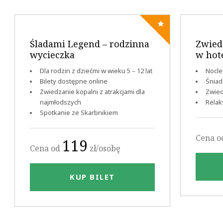
Śladami Legend – rodzinna
Zwied
wycieczka
w hot
Dla rodzin z dziećmi w wieku 5 – 12 lat
Nocle
Bilety dostępne online
Śniad
Zwiedzanie kopalni z atrakcjami dla
Zwied
najmłodszych
Relak
Spotkanie ze Skarbnikiem
Cena 
119
Cena od
zł/osobę
KUP BILET