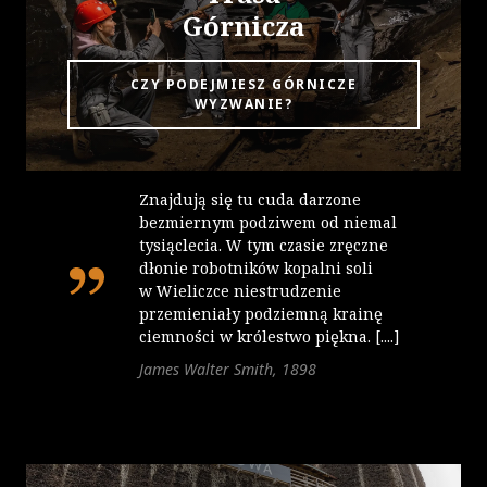
Górnicza
CZY PODEJMIESZ GÓRNICZE
WYZWANIE?
Znajdują się tu cuda darzone
bezmiernym podziwem od niemal
tysiąclecia. W tym czasie zręczne
dłonie robotników kopalni soli
w Wieliczce niestrudzenie
przemieniały podziemną krainę
ciemności w królestwo piękna. [....]
James Walter Smith, 1898