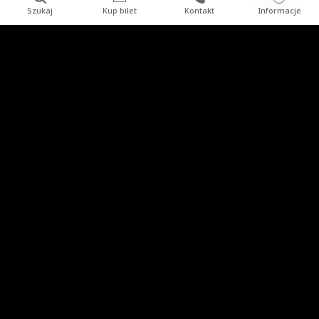
Szukaj
Kup bilet
Kontakt
Informacje
Stopka
Turysta indywidualny
Grupy zorganizowane
Imprezy
Uzdrowisko
Kopalnia Soli "Wieliczka" S.A.
Przydatne strony