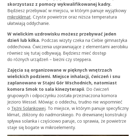
skorzystasz z pomocy wykwalifikowanej kadry.
Będziesz przebywać w miejscu, w którym panuje wyjątkowy
mikroklimat
. Czyste powietrze oraz niższa temperatura
ułatwiają oddychanie.
W wielickim uzdrowisku możesz przebywać jeden
dzień lub kilka.
Podczas wizyty czeka na Ciebie gimnastyka
oddechowa. Ćwiczenia usprawniające z elementami aerobiku
również się tutaj odbywają. Będziesz mieć dostęp
do różnych urządzeń – bieżni czy steppera.
Zajęcia są organizowane w pięknych wnętrzach
wielickich podziemi. Miejsce inhalacji, ćwiczeń i snu
zaplanowano w Stajni Gór Wschodnich, natomiast
komora Smok to sala kinezyterapii
. Do ćwiczeń
grupowych i odpoczynku została przeznaczona komora
Jezioro Wessel. Mówiąc o oddechu, trudno nie wspomnieć
o
Tężni Solankowej
. To miejsce, w którym panuje specyficzny
klimat, zbliżony do nadmorskiego. Po drewnianej konstrukcji
spływa solanka i częściowo paruje, co sprawia, że powietrze
staje się bogate w mikroelementy.