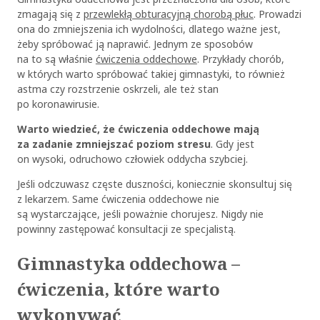
zmagają się z
przewlekłą obturacyjną chorobą płuc
. Prowadzi
ona do zmniejszenia ich wydolności, dlatego ważne jest,
żeby spróbować ją naprawić. Jednym ze sposobów
na to są właśnie
ćwiczenia oddechowe
. Przykłady chorób,
w których warto spróbować takiej gimnastyki, to również
astma czy rozstrzenie oskrzeli, ale też stan
po koronawirusie.
Warto wiedzieć, że ćwiczenia oddechowe mają
za zadanie zmniejszać poziom stresu
. Gdy jest
on wysoki, odruchowo człowiek oddycha szybciej.
Jeśli odczuwasz częste duszności, koniecznie skonsultuj się
z lekarzem. Same ćwiczenia oddechowe nie
są wystarczające, jeśli poważnie chorujesz. Nigdy nie
powinny zastępować konsultacji ze specjalistą.
Gimnastyka oddechowa –
ćwiczenia, które warto
wykonywać