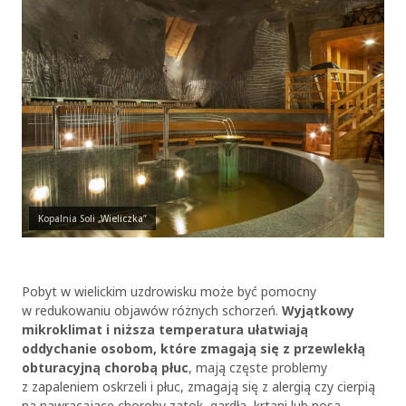
Kopalnia Soli „Wieliczka”
Pobyt w wielickim uzdrowisku może być pomocny
w redukowaniu objawów różnych schorzeń.
Wyjątkowy
mikroklimat i niższa temperatura ułatwiają
oddychanie osobom, które zmagają się z przewlekłą
obturacyjną chorobą płuc
, mają częste problemy
z zapaleniem oskrzeli i płuc, zmagają się z alergią czy cierpią
na nawracające choroby zatok, gardła, krtani lub nosa.