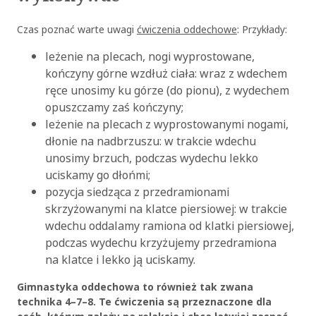
Czas poznać warte uwagi
ćwiczenia oddechowe
: Przykłady:
leżenie na plecach, nogi wyprostowane,
kończyny górne wzdłuż ciała: wraz z wdechem
ręce unosimy ku górze (do pionu), z wydechem
opuszczamy zaś kończyny;
leżenie na plecach z wyprostowanymi nogami,
dłonie na nadbrzuszu: w trakcie wdechu
unosimy brzuch, podczas wydechu lekko
uciskamy go dłońmi;
pozycja siedząca z przedramionami
skrzyżowanymi na klatce piersiowej: w trakcie
wdechu oddalamy ramiona od klatki piersiowej,
podczas wydechu krzyżujemy przedramiona
na klatce i lekko ją uciskamy.
Gimnastyka oddechowa to również tak zwana
technika 4–7–8. Te ćwiczenia są przeznaczone dla