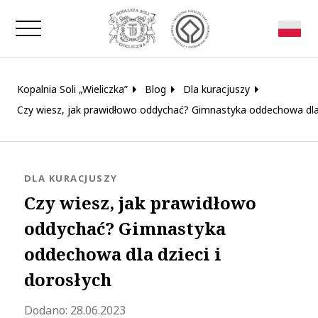
Zamknij okno
Kopalnia Soli „Wieliczka”
Blog
Dla kuracjuszy
Czy wiesz, jak prawidłowo oddychać? Gimnastyka oddechowa dla d
KATEGORIA:
DLA KURACJUSZY
Czy wiesz, jak prawidłowo
oddychać? Gimnastyka
oddechowa dla dzieci i
dorosłych
Zaktualizowano 2023-06-30 12:28:15
Dodano:
28.06.2023