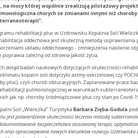
 na mocy której wspólnie zrealizują pilotażowy projek
ulmonologiczna chorych ze zmianami innymi niż choroby
erraneoterapii”.
ramu rehabilitacji płuc w Uzdrowisku Kopalnia Soli Wielicz
habilitacja oddechowa jest skuteczną metodą usprawniania
horzeniami układu oddechowego - zmniejszenia nasilenie ob
 i poprawia zależną od zdrowia jakość życia.
h dotąd badań naukowych dotyczących skuteczności rehabili
klimatu kopalni soli dotyczyło astmy oskrzelowej czy POCh
by płuc), czyli chorób obturacyjnych. Zaplanowane prace b
ehabilitacji pulmonologicznej w warunkach subterraneotera
kich jak np. choroby śródmiąższowe płuc czy stan po Covid-1
alni Soli „Wieliczka” Turystyka
Barbara Zięba-Godula
pod
u jest potwierdzenie skuteczności leczenia metodą subterranot
udokumentowanie bezpieczeństwa stosowanej terapii, optymaliz
h oraz opracowywanie nowych kierunków rozwoju Uzdrowiska 