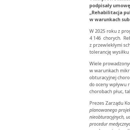
podpisały umowę,
„Rehabilitacja p
w warunkach subt
W 2025 roku z prog
4 146 chorych. Re
z przewlekłymi sc
tolerancję wysiłku
Wiele prowadzonyc
w warunkach mikro
obturacyjnej choro
do oceny wpływu r
chorobach płuc, ta
Prezes Zarządu Kop
planowanego projekt
nieobturacyjnych, 
procedur medycznyc