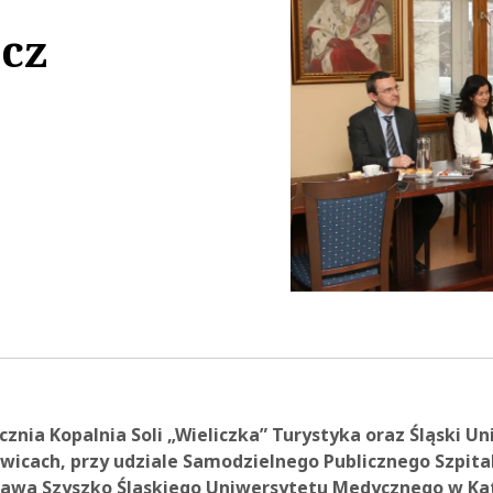
cz
21:29
znia Kopalnia Soli „Wieliczka” Turystyka oraz Śląski U
icach, przy udziale Samodzielnego Publicznego Szpital
isława Szyszko Śląskiego Uniwersytetu Medycznego w Ka