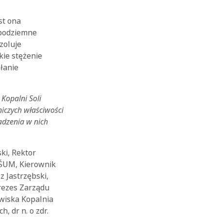
st ona
 podziemne
zoluje
kie stężenie
łanie
Kopalni Soli
iczych właściwości
adzenia w nich
ki, Rektor
 ŚUM, Kierownik
z Jastrzębski,
Prezes Zarządu
owiska Kopalnia
, dr n. o zdr.