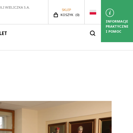
LI WIELICZKA S.A.
SKLEP
LICZBA PRODUKTÓW:
KOSZYK
(
0)
INFORMACJE
PRAKTYCZNE
I POMOC
LET