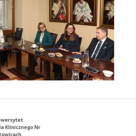
niwersytet
a Klinicznego Nr
towicach,