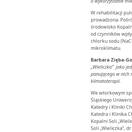
o wykorzystanie mik
W rehabilitacji pu
prowadzona. Pośró
środowisko Kopalni
od czynników wpływ
chlorku sodu (NaC
mikroklimatu.
Barbara Zięba-G
„Wieliczka” jako je
panującego w nich 
klimatoterapii.
We wtorkowym spotk
Śląskiego Uniwers
Katedry i Kliniki 
Katedra i Klinika
Kopalni Soli „Wiel
Soli „Wieliczka”, 