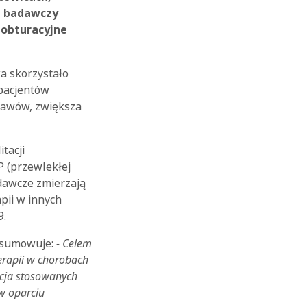
t badawczy
 obturacyjne
ka skorzystało
 pacjentów
jawów, zwiększa
tacji
P (przewlekłej
adawcze zmierzają
pii w innych
9.
sumowuje:
- Celem
erapii w chorobach
acja stosowanych
w oparciu