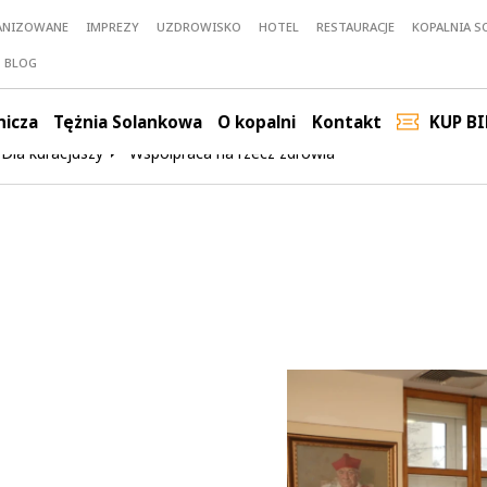
ANIZOWANE
IMPREZY
UZDROWISKO
HOTEL
RESTAURACJE
KOPALNIA SO
BLOG
nicza
Tężnia Solankowa
O kopalni
Kontakt
KUP BI
Dla kuracjuszy
Współpraca na rzecz zdrowia