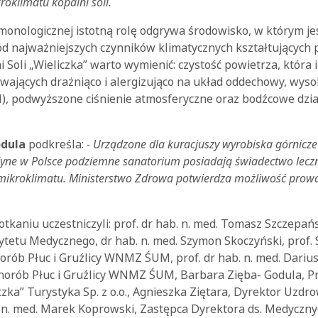
roklimatu kopalni soli.
lmonologicznej istotną rolę odgrywa środowisko, w którym je
d najważniejszych czynników klimatycznych kształtujących
 Soli „Wieliczka” warto wymienić: czystość powietrza, która i
ających drażniąco i alergizująco na układ oddechowy, wyso
l), podwyższone ciśnienie atmosferyczne oraz bodźcowe dzia
odula
podkreśla:
- Urządzone dla kuracjuszy wyrobiska górnicze 
dyne w Polsce podziemne sanatorium posiadają świadectwo leczn
mikroklimatu. Ministerstwo Zdrowa potwierdza możliwość prow
aniu uczestniczyli: prof. dr hab. n. med. Tomasz Szczepańs
ytetu Medycznego, dr hab. n. med. Szymon Skoczyński, prof.
Chorób Płuc i Gruźlicy WNMZ ŚUM, prof. dr hab. n. med. Darius
 Chorób Płuc i Gruźlicy WNMZ ŚUM, Barbara Zięba- Godula, 
iczka” Turystyka Sp. z o.o., Agnieszka Ziętara, Dyrektor Uzdr
dr n. med. Marek Koprowski, Zastępca Dyrektora ds. Medycznych