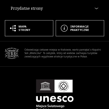
Przydatne strony
MAPA
INFORMACJE
STRONY
PRAKTYCZNE
Informacje dodatkowe
Odwiedzając ciekawe miejsca w Krakowie, warto pamiętać o Kopalni
Soli „Wieliczka”. To zabytek, który od wieków zachwyca turystów
zwiedzających wyjątkowe atrakcje turystyczne w Polsce.