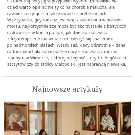
Ostateczną decyzję w przypadku wyboru uzdrowiska dla
dzieci warto opierać nie tylko na chorobie malucha, ale
również i na jego – a także swoich – preferencjach.
W przypadku, gdy rodzina jest wręcz zakochana w polskim
morzu, najkorzystniejsze może być skorzystanie z bałtyckich
uzdrowisk – w końcu po tym, jak dziecko skorzysta
z fizjoterapii, można wraz z nim cieszyć się spacerami
po nadmorskich plażach. Wtedy zaś, kiedy odwrotnie – dana
rodzina ukochała sobie polskie góry – skorzystać można
z pobytu w Wieliczce, z której odległość – czy to do górskich
szczytów czy do stolicy Małopolski, jest naprawdę niewielka.
Najnowsze artykuły