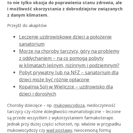
to nie tylko okazja do poprawienia stanu zdrowia, ale
i możliwość skorzystania z dobrodziejstw związanych
z danym klimatem.
Przejdź do akapitów
Leczenie uzdrowiskowe dzieci a położenie
sanatorium
Morze na choroby tarczycy, góry na problemy
z oddychaniem – na co pomogą pobyty
w klimatach leśnym, nizinnym i podziemnym?
Pobyt prywatny lub na NFZ – sanatorium dla
dzieci może być różnie opłacone
Kopalnia Soli w Wieliczce – uzdrowisko dla
dzieci i dorosłych
Choroby dziecięce – np.
mukowiscydoza
, niedoczynność
tarczycy czy różne dolegliwości reumatologiczne – leczone
są przede wszystkim z wykorzystaniem farmakoterapii.
Jednak przy dużej części schorzeń, np. właśnie w przypadku
mukowiscydozy czy
wad postawy
, nieocenioną formą