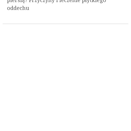
piersią? Przyczyny i leczenie płytkiego
oddechu