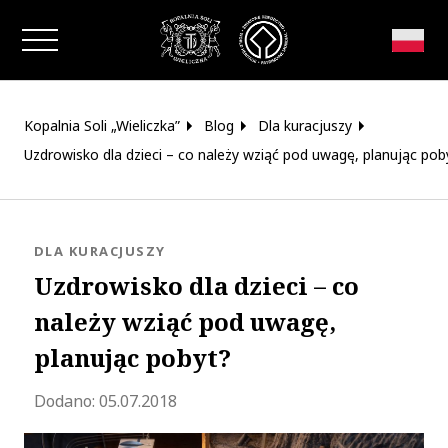
Zamknij okno
Kopalnia Soli „Wieliczka”
Blog
Dla kuracjuszy
Uzdrowisko dla dzieci – co należy wziąć pod uwagę, planując pob
KATEGORIA:
DLA KURACJUSZY
Uzdrowisko dla dzieci – co
należy wziąć pod uwagę,
planując pobyt?
Zaktualizowano 2023-06-27 11:15:57
Dodano:
05.07.2018