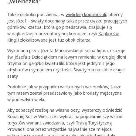
„Wieliczka”
Także głęboko pod ziemią, w
wielickiej kopalni soli
, obecny
jest Józef – święty doceniany także przez ciężko pracujących
górników. Rzeźba, która go przedstawia, znajduje się
w najbardziej reprezentacyjnej komorze, czyli
Kaplicy św.
Kingi
i zlokalizowana jest tuż obok ołtarza.
Wykonana przez Józefa Markowskiego solna figura, ukazuje
św. Józefa z Dzieciątkiem na lewym ramieniu; w drugiej dłoni
trzyma on gałązkę kwiatu lilii, która jest jednym z jego
atrybutów i symbolem czystości. Święty ma na sobie długie
szaty.
Podobnie jak w przypadku wielu innych wizerunków, także
tym razem został przedstawiony jako brodaty mężczyzna
w podeszłym wieku.
Aby zobaczyć rzeźbę na własne oczy, wystarczy odwiedzić
Kopalnię Soli w Wieliczce i wybrać najpopularniejszy wśród
turystów wariant zwiedzania, czyli
Trasę Turystyczną
.
Prowadzi ona przez wszystkie najważniejsze miejsca
w kopalni i pozwala zobaczyć wiele solnych dzieł sztuki.