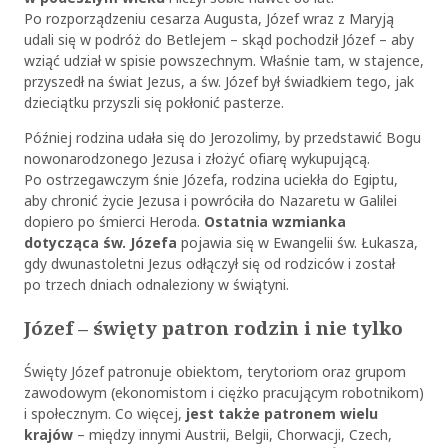
Po rozporządzeniu cesarza Augusta, Józef wraz z Maryją
udali się w podróż do Betlejem – skąd pochodził Józef – aby
wziąć udział w spisie powszechnym. Właśnie tam, w stajence,
przyszedł na świat Jezus, a św. Józef był świadkiem tego, jak
dzieciątku przyszli się pokłonić pasterze.
Później rodzina udała się do Jerozolimy, by przedstawić Bogu
nowonarodzonego Jezusa i złożyć ofiarę wykupującą.
Po ostrzegawczym śnie Józefa, rodzina uciekła do Egiptu,
aby chronić życie Jezusa i powróciła do Nazaretu w Galilei
dopiero po śmierci Heroda.
Ostatnia wzmianka
dotycząca św. Józefa
pojawia się w Ewangelii św. Łukasza,
gdy dwunastoletni Jezus odłączył się od rodziców i został
po trzech dniach odnaleziony w świątyni.
Józef – święty patron rodzin i nie tylko
Święty Józef patronuje obiektom, terytoriom oraz grupom
zawodowym (ekonomistom i ciężko pracującym robotnikom)
i społecznym. Co więcej,
jest także patronem wielu
krajów
– między innymi Austrii, Belgii, Chorwacji, Czech,