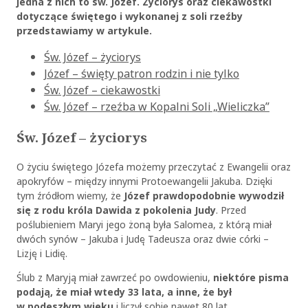
jedna z nich to św. Józef. Życiorys oraz ciekawostki
dotyczące świętego i wykonanej z soli rzeźby
przedstawiamy w artykule.
Św. Józef – życiorys
Józef – święty patron rodzin i nie tylko
Św. Józef – ciekawostki
Św. Józef – rzeźba w Kopalni Soli „Wieliczka”
Św. Józef – życiorys
O życiu świętego Józefa możemy przeczytać z Ewangelii oraz
apokryfów – między innymi Protoewangelii Jakuba. Dzięki
tym źródłom wiemy, że
Józef prawdopodobnie wywodził
się z rodu króla Dawida z pokolenia Judy
. Przed
poślubieniem Maryi jego żoną była Salomea, z którą miał
dwóch synów – Jakuba i Judę Tadeusza oraz dwie córki –
Lizję i Lidię.
Ślub z Maryją miał zawrzeć po owdowieniu,
niektóre pisma
podają, że miał wtedy 33 lata, a inne, że był
w podeszłym wieku
i liczył sobie nawet 80 lat.