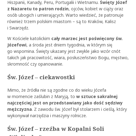
Hiszpanii, Kanady, Peru, Portugalii i Wietnamu.
Święty Józef
z Nazaretu to patron rodzin
, ojców, kobiet w ciąży oraz
osób ubogich i umierających. Warto wiedzieć, że patronuje
również trzem polskim miastom – są to Kraków, Kalisz
i Swarzędz.
W Kościele katolickim
cały marzec jest poświęcony św.
Józefowi
, a środa jest dniem tygodnia, w którym się
go wspomina. Święty ukazany jest zwykle jako wzór cnót
takich jak pracowitość, wiara, posłuszeństwo Bogu, męstwo,
skromność czy opanowanie.
Św. Józef – ciekawostki
Mimo, że źródła nie są zgodne co do wieku Józefa
w momencie zaślubin z Maryją, to
w sztuce sakralnej
najczęściej jest on przedstawiany jako dość sędziwy
mężczyzna
. Z zawodu św. Józef był stolarzem i cieślą, który
wykonywał narzędzia i maszyny rolnicze.
Św. Józef – rzeźba w Kopalni Soli