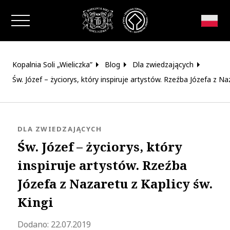
Zamknij okno
Kopalnia Soli „Wieliczka”
Blog
Dla zwiedzających
Św. Józef – życiorys, który inspiruje artystów. Rzeźba Józefa z Naz
KATEGORIA:
DLA ZWIEDZAJĄCYCH
Św. Józef – życiorys, który
inspiruje artystów. Rzeźba
Józefa z Nazaretu z Kaplicy św.
Kingi
Zaktualizowano 2021-01-04 15:42:00
Dodano:
22.07.2019