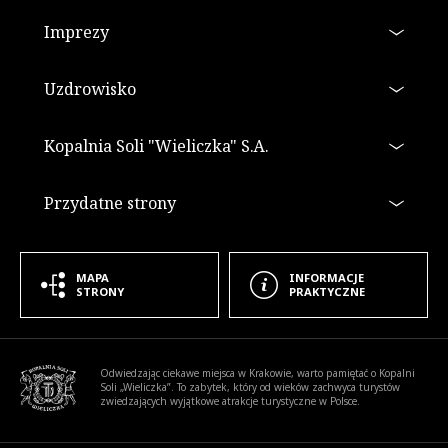
Imprezy
Uzdrowisko
Kopalnia Soli "Wieliczka" S.A.
Przydatne strony
MAPA
INFORMACJE
STRONY
PRAKTYCZNE
Informacje dodatkowe
Odwiedzając ciekawe miejsca w Krakowie, warto pamiętać o Kopalni
Soli „Wieliczka”. To zabytek, który od wieków zachwyca turystów
zwiedzających wyjątkowe atrakcje turystyczne w Polsce.