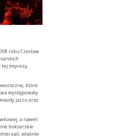
2008 roku Czesław
larskich
 tej imprezy,
oworoczne, które
zawa występowały
wiazdy jazzu oraz
ywkowej, a nawet
ynne bokserskie
nej sali, właśnie