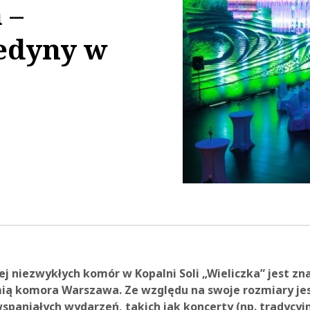
 –
jedyny w
22:51
ej niezwykłych komór w Kopalni Soli „Wieliczka” jest zna
ą komora Warszawa. Ze względu na swoje rozmiary jes
spaniałych wydarzeń, takich jak koncerty (np. tradycyj