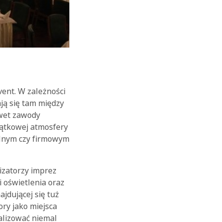
ent. W zależności
ją się tam między
awet zawody
jątkowej atmosfery
lnym czy firmowym
izatorzy imprez
i oświetlenia oraz
jdującej się tuż
ry jako miejsca
lizować niemal