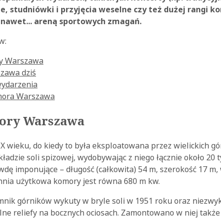
, studniówki i przyjęcia weselne czy też dużej rangi k
 nawet... areną sportowych zmagań.
w:
ry Warszawa
zawa dziś
wydarzenia
mora Warszawa
mory Warszawa
 XIX wieku, do kiedy to była eksploatowana przez wielickich 
dzie soli spizowej, wydobywając z niego łącznie około 20 tys.
dę imponujące – długość (całkowita) 54 m, szerokość 17 m, 
nia użytkowa komory jest równa 680 m kw.
nik górników wykuty w bryle soli w 1951 roku oraz niezwyk
ne reliefy na bocznych ociosach. Zamontowano w niej także