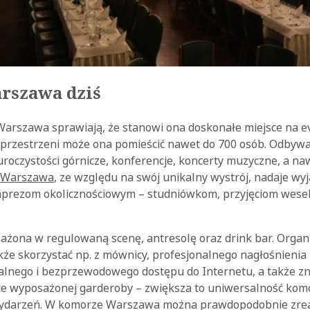
rszawa dziś
arszawa sprawiają, że stanowi ona doskonałe miejsce na ev
przestrzeni może ona pomieścić nawet do 700 osób. Odbywa
uroczystości górnicze, konferencje, koncerty muzyczne, a n
 Warszawa
, ze względu na swój unikalny wystrój, nadaje wy
mprezom okolicznościowym – studniówkom, przyjęciom wese
ażona w regulowaną scenę, antresolę oraz drink bar. Organ
że skorzystać np. z mównicy, profesjonalnego nagłośnienia 
lnego i bezprzewodowego dostępu do Internetu, a także zna
ie wyposażonej garderoby – zwiększa to uniwersalność komo
wydarzeń. W komorze Warszawa można prawdopodobnie zrea