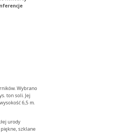
onferencje
górników. Wybrano
 ton soli. Jej
wysokość 6,5 m.
łej urody
 piękne, szklane