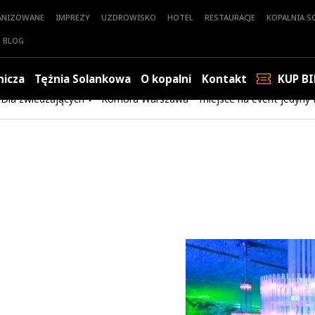
ANIZOWANE
IMPREZY
UZDROWISKO
HOTEL
RESTAURACJE
KOPALNIA SO
BLOG
nicza
Tężnia Solankowa
O kopalni
Kontakt
KUP BI
Dla zwiedzających
Komora Warszawa – miejsce na event jedyny 