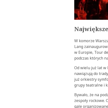
Największe
W komorze Warszaw
Lang zainaugurował
w Europie, Tour de
podczas których n
Od wielu już lat 
nawiązują do trad
już orkiestry symf
grupy teatralne i 
Bywało, że na pod
zespoły rockowe. O
gale organizowane