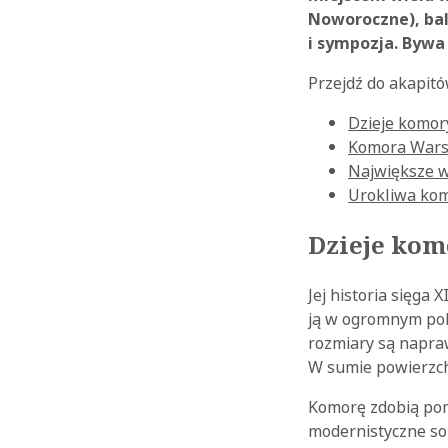
Noworoczne), bale
i sympozja. Bywa
Przejdź do akapitó
Dzieje komo
Komora Wars
Największe 
Urokliwa ko
Dzieje ko
Jej historia sięga
ją w ogromnym pokła
rozmiary są napraw
W sumie powierzch
Komorę zdobią pom
modernistyczne sol