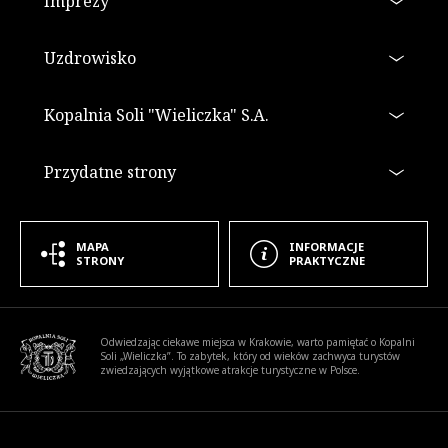
Imprezy
Uzdrowisko
Kopalnia Soli "Wieliczka" S.A.
Przydatne strony
MAPA
INFORMACJE
STRONY
PRAKTYCZNE
Informacje dodatkowe
Odwiedzając ciekawe miejsca w Krakowie, warto pamiętać o Kopalni
Soli „Wieliczka”. To zabytek, który od wieków zachwyca turystów
zwiedzających wyjątkowe atrakcje turystyczne w Polsce.