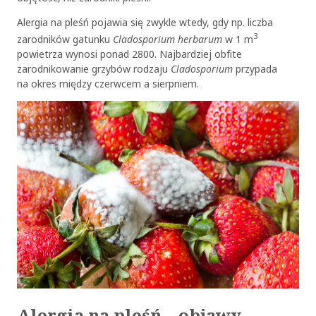
Alergia na pleśń pojawia się zwykle wtedy, gdy np. liczba
3
zarodników gatunku
Cladosporium herbarum
w 1 m
powietrza wynosi ponad 2800. Najbardziej obfite
zarodnikowanie grzybów rodzaju
Cladosporium
przypada
na okres między czerwcem a sierpniem.
Alergia na pleśń – objawy