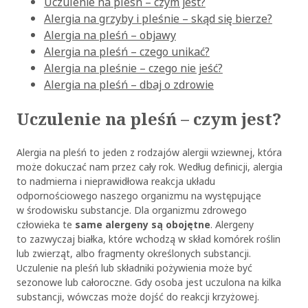
Uczulenie na pleśń – czym jest?
Alergia na grzyby i pleśnie – skąd się bierze?
Alergia na pleśń – objawy
Alergia na pleśń – czego unikać?
Alergia na pleśnie – czego nie jeść?
Alergia na pleśń – dbaj o zdrowie
Uczulenie na pleśń – czym jest?
Alergia na pleśń to jeden z rodzajów alergii wziewnej, która
może dokuczać nam przez cały rok. Według definicji, alergia
to nadmierna i nieprawidłowa reakcja układu
odpornościowego naszego organizmu na występujące
w środowisku substancje. Dla organizmu zdrowego
człowieka te
same alergeny są obojętne
. Alergeny
to zazwyczaj białka, które wchodzą w skład komórek roślin
lub zwierząt, albo fragmenty określonych substancji.
Uczulenie na pleśń lub składniki pożywienia może być
sezonowe lub całoroczne. Gdy osoba jest uczulona na kilka
substancji, wówczas może dojść do reakcji krzyżowej.