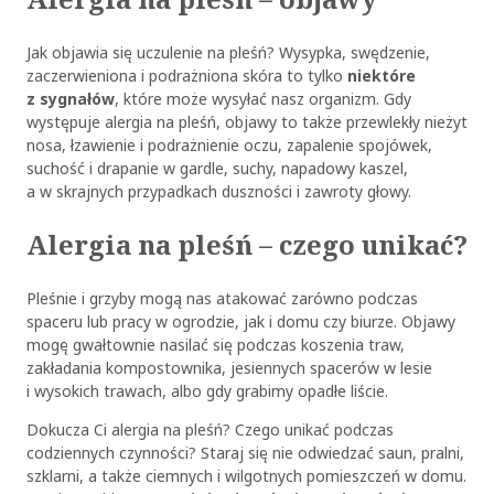
Jak objawia się uczulenie na pleśń? Wysypka, swędzenie,
zaczerwieniona i podrażniona skóra to tylko
niektóre
z sygnałów
, które może wysyłać nasz organizm. Gdy
występuje alergia na pleśń, objawy to także przewlekły nieżyt
nosa, łzawienie i podrażnienie oczu, zapalenie spojówek,
suchość i drapanie w gardle, suchy, napadowy kaszel,
a w skrajnych przypadkach duszności i zawroty głowy.
Alergia na pleśń – czego unikać?
Pleśnie i grzyby mogą nas atakować zarówno podczas
spaceru lub pracy w ogrodzie, jak i domu czy biurze. Objawy
mogę gwałtownie nasilać się podczas koszenia traw,
zakładania kompostownika, jesiennych spacerów w lesie
i wysokich trawach, albo gdy grabimy opadłe liście.
Dokucza Ci alergia na pleśń? Czego unikać podczas
codziennych czynności? Staraj się nie odwiedzać saun, pralni,
szklarni, a także ciemnych i wilgotnych pomieszczeń w domu.