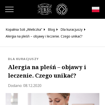
Zamknij okno
Kopalnia Soli „Wieliczka”
Blog
Dla kuracjuszy
Alergia na pleśń – objawy i leczenie. Czego unikać?
KATEGORIA:
DLA KURACJUSZY
Alergia na pleśń – objawy i
leczenie. Czego unikać?
Zaktualizowano 2023-06-28 13:31:55
Dodano:
08.12.2020