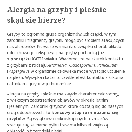
Alergia na grzyby i pleśnie –
skąd się bierze?
Grzyby to ogromna grupa organizmów. Ich części, w tym
zarodniki i fragmenty grzybni, mogą być źródłem atakujących
nas alergenów. Pierwsze wzmianki o związku chorób układu
oddechowego i ekspozycji na grzyby pochodzą
już
z początku XVIII wieku
. Wiadomo, że na skutek kontaktu
z grzybami z rodzaju
Alternaria
,
Cladosporium
,
Penicillium
i
Aspergillus
w organizmie człowieka może wystąpić uczulenie
na pleśń. Wysypka i katar to zwykle efekt kontaktu z kilkoma
gatunkami grzybów jednocześnie.
Alergia na grzyby i pleśnie ma zwykle charakter całoroczny,
z większym zaostrzeniem objawów w okresie letnim
i jesiennym. Zarodniki grzybów, które dostają się do naszych
dróg oddechowych, to
końcowy etap rozmnażania się
grzybów
. Są wyjątkowo mikroskopijnych rozmiarów –
szacuje się, że ziarno pyłku traw ma kilkaset większą
objętość, niż zarodniki pleśni.