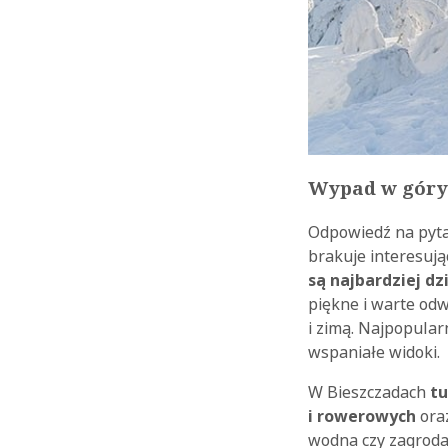
Wypad w góry 
Odpowiedź na pytan
brakuje interesują
są najbardziej dz
piękne i warte odw
i zimą. Najpopular
wspaniałe widoki.
W Bieszczadach
tu
i rowerowych
oraz
wodna czy zagroda