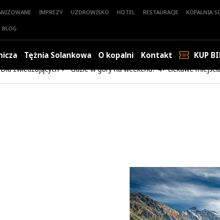
ANIZOWANE
IMPREZY
UZDROWISKO
HOTEL
RESTAURACJE
KOPALNIA SO
BLOG
nicza
Tężnia Solankowa
O kopalni
Kontakt
KUP BI
Dla zwiedzających
Gdzie w góry na weekend? 4+ ciekawe miejsca