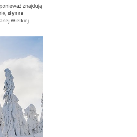
 ponieważ znajdują
nie,
słynne
nej Wielkiej