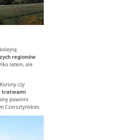
 kolejną
szych regionów
lko latem, ale
 Korony czy
w tratwami
uiny powinni
em Czorsztyńskim.