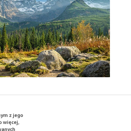
nym z jego
o więcej,
wanych