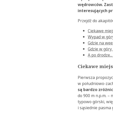
wędrowców. Zasta
interesujących pr
Przejdź do akapit
Ciekawe miej
Wypad w góry
Gdzie na wee
Gdzie w góry
A po drodze...
Ciekawe miejs
Pierwsza propozycj
w południowo-zach
są bardzo zróżn
do 900 m n.p.m. – 
typowo górski, wi
i sąsiednie pasma 