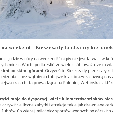
na weekend – Bieszczady to idealny kierunek
ie „gdzie w góry na weekend?” nigdy nie jest łatwa – w koń
cych miejsc. Warto podkreślić, że wiele osób uważa, że to w
ikimi polskimi górami
. Oczywiście Bieszczady przez cały r
iedzenia – bez wątpienia tutejsze krajobrazy zachwycą nas 
niejsza trasa to ta prowadząca na Połoninę Wetlińską, z które
ryści mają do dyspozycji wiele kilometrów szlaków pie
 oczywiście liczne zabytki i atrakcje takie jak drewniane cer
 żubrów. Co więcej, miłośnicy sportów wodnych po górskic