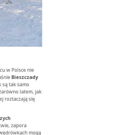
cu w Polsce nie
łaśnie
Bieszczady
ok są tak samo
zarówno latem, jak
j roztaczają się
szych
kwie, zapora
h wędrówkach mogą