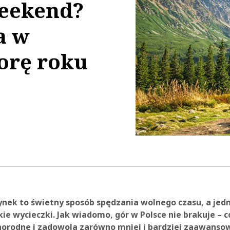
weekend?
a w
orę roku
35:17
ek to świetny sposób spędzania wolnego czasu, a jed
ie wycieczki. Jak wiadomo, gór w Polsce nie brakuje – c
norodne i zadowolą zarówno mniej i bardziej zaawanso