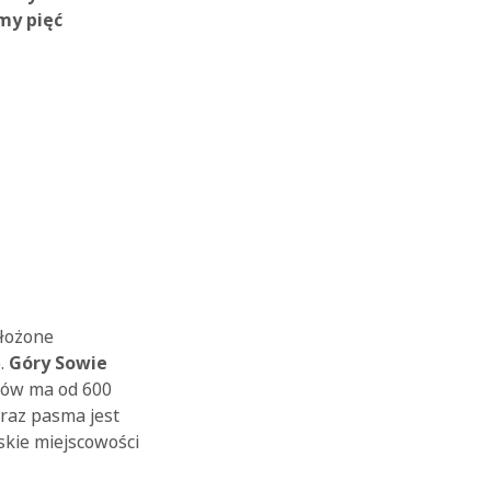
my pięć
ołożone
o.
Góry Sowie
ytów ma od 600
braz pasma jest
skie miejscowości