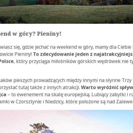
end w góry? Pieniny!
awiasz się, gdzie jechać na weekend w góry, mamy dla Ciebie
owicie Pieniny!
To zdecydowanie jeden z najatrakcyjniej
Polsce
, który przyciąga miłośników górskich wędrówek nie ty
zlaków pieszych prowadzących między innymi na słynne Trzy
rzystać tutaj także z innych atrakcji.
Warto wyróżnić spły
jca
– to ewenement na skalę europejską. Lubiący zabytki i r
zamki w Czorsztynie i Niedzicy, które położone są nad Zalew