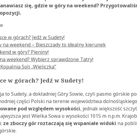
nawiasz się, gdzie w góry na weekend? Przygotowaliś
opozycji.
ów
sce w górach? Jedź w Sudety!
 na weekend – Bieszczady to idealny kierunek
kend w góry? Pieniny!
 na weekend? Wybierz sprawdzone Tatry!
 Kopalnia Soli „Wieliczka”
ce w górach? Jedź w Sudety!
a to Sudety, a dokładniej Góry Sowie, czyli pasmo górskie p
odniej części Polski na terenie województwa dolnośląskieg
icowane pod względem wysokości
, jednak większość szcz
najwyższa jest Wielka Sowa o wysokości 1015 m n.p.m. Krajo
ęc
ze zboczy gór roztaczają się wspaniałe widoki
na pobli
górskie.