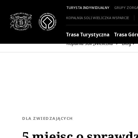
TURYSTA INDYWIDUALNY
GRUPY ZORG
KOPALNIA SOLI WIELICZKA WSPARCIE
Trasa Turystyczna
Trasa Gór
Kopalnia Soli „Wieliczka”
Blog
KATEGORIA:
DLA ZWIEDZAJĄCYCH
5 miejsc o sprawd