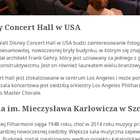
y Concert Hall w USA
alt Disney Concert Hall w USA budzi zainteresowanie fotog
iesamowitej, nowoczesnej bryły budynku, w którym się znajd
ł architekt Frank Gehry, który jest uznawany za jednego z
ekonstruktywizmu. Jest on również laureatem wielu branżow
t Hall jest zlokalizowane w centrum Los Angeles i może po
a sala koncertowa jest siedzibą orkiestry Los Angeles Philhar
s Master Chorale.
a im. Mieczysława Karłowicza w Szc
kiej Filharmonii sięga 1948 roku, choć w 2014 roku muzycy pr
ardziej nowoczesnej siedziby. Większa sala muzyczna zap
. Budynek został zrealizowany według projektu katalońskie