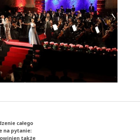
dzenie całego
e na pytanie:
powinien także