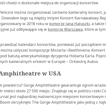
eśli chodzi o doskonałe miejsca do organizacji koncertów.
Wieliczce można zorganizować zarówno kameralny koncert, ja
 Dowodem tego są między innymi Koncert Karnawałowy Rep
organizowany w 2018 roku w
komorze Jana Haluszki
, a także
yjnie już odbywające się w
komorze Warszawa
, które w tym
sprawdzać kalendarz koncertów, ponieważ już początkiem ma
e można usłyszeć kompozycje Mozarta i Beethovena. Koncert 
pod batutą amerykańskiego dyrygenta Hobarta Earla. Popr
onych kameralnych orkiestr w Europie – Orkiestrę Aukso.
 Amphitheatre w USA
m powietrzu? Gorge Amphitheatre gwarantuje ogrom wraże
r mieści około 27 500 miejsc. Znajduje się w pobliżu rzeki 
ournal jest najbardziej malowniczym miejscem koncertowym n
Boom okrzyknęło The Gorge Amphitheatre jako jedną z naj