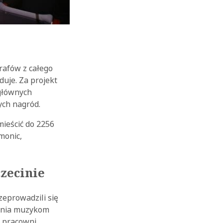
rafów z całego
uje. Za projekt
OK
 głównych
ych nagród.
mieścić do 2256
monic,
zecinie
zeprowadzili się
ewnia muzykom
j pracowni