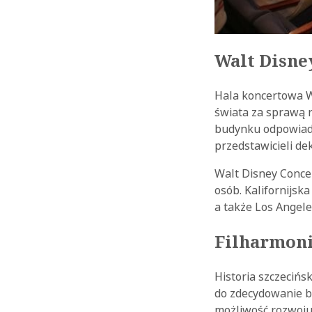
Walt Disne
Hala koncertowa W
świata za sprawą n
budynku odpowiada
przedstawicieli d
Walt Disney Concer
osób. Kalifornijsk
a także Los Angele
Filharmoni
Historia szczecińs
do zdecydowanie b
możliwość rozwoju