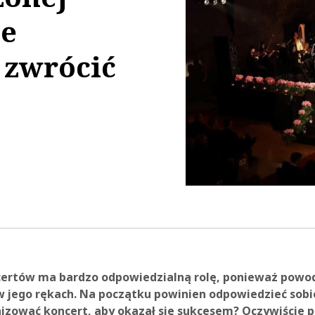
le
 zwrócić
53:30
certów ma bardzo odpowiedzialną rolę, ponieważ powo
w jego rękach. Na początku powinien odpowiedzieć sobi
anizować koncert, aby okazał się sukcesem? Oczywiście 