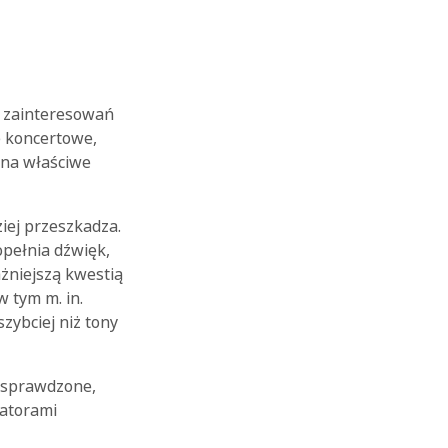
m zainteresowań
e koncertowe,
 na właściwe
iej przeszkadza.
pełnia dźwięk,
żniejszą kwestią
w tym m. in.
zybciej niż tony
ć sprawdzone,
zatorami