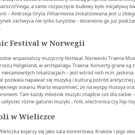
Barozzi/Veiga, a samo rozpoczęcie budowy było inicjatywą 
nii – Andrzeja Oryla. Filharmonia zlokalizowana jest u zbieg
dynek zachwyca nie tylko turystów - doceniono go już podcz
.
ic Festival w Norwegii
sobie wspanialszy muzyczny festiwal. Norweski Traena Musi
brzeżu Helgeland, w archipelagu Traena. Koncerty grane są 
esamowitych lokalizacjach – jest wśród nich m.in. jaskinia 
wal pozwala napawać się muzyką i kulturą pośród arktycznej
pięknego oceanu. Warto wspomnieć, że na wyspy Husoya or
 promem. Tam każdy miłośnik muzyki znajdzie coś dla siebie 
słyszeć różne gatunki muzyki - folk, electronica czy hip-ho
oli w Wieliczce
eliczka kojarzy się jako sala koncertowa. Kraków i jego oko