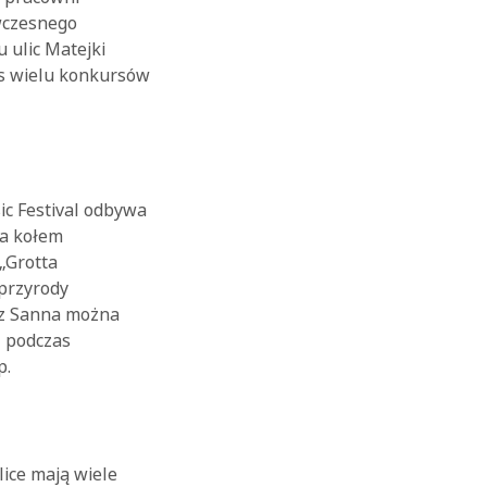
ówczesnego
u ulic Matejki
as wielu konkursów
c Festival odbywa
za kołem
„Grotta
 przyrody
az Sanna można
– podczas
p.
lice mają wiele