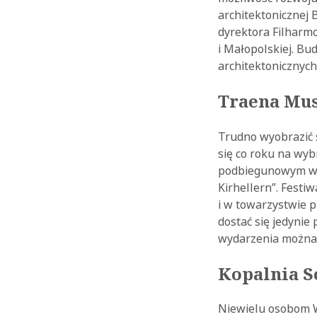
architektonicznej 
dyrektora Filharmo
i Małopolskiej. Bu
architektonicznych
Traena Mus
Trudno wyobrazić 
się co roku na wy
podbiegunowym w ni
Kirhellern”. Festi
i w towarzystwie 
dostać się jedynie
wydarzenia można u
Kopalnia S
Niewielu osobom Wi