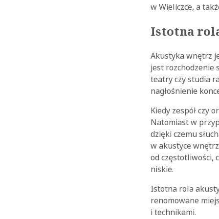
w Wieliczce, a ta
Istotna rol
Akustyka wnętrz j
jest rozchodzenie 
teatry czy studia 
nagłośnienie konce
Kiedy zespół czy o
Natomiast w przyp
dzięki czemu słuc
w akustyce wnętrz 
od częstotliwości,
niskie.
Istotna rola akust
renomowane miejsc
i technikami.