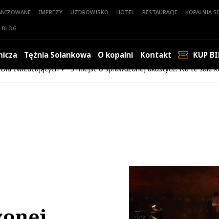
ANIZOWANE
IMPREZY
UZDROWISKO
HOTEL
RESTAURACJE
KOPALNIA SO
BLOG
nicza
Tężnia Solankowa
O kopalni
Kontakt
KUP BI
Dla zwiedzających
5 miejsc o sprawdzonej akustyce. Na te sale
zonej