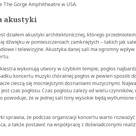
kże The Gorge Amphitheatre w USA.
a akustyki
est działem akustyki architektonicznej, którego przedmiote
się dźwięku w pomieszczeniach zamkniętych – takich jak sal
radiowe i telewizyjne. Akustyka danej sali ma ogromny wpływ
rtu.
rkiestra wykonują utwory w szybkim tempie, pogłos najbardz
adku koncertu muzyki chóralnej pogłos w pewien sposób do
hacze cieszą się mocniejszymi doznaniami muzycznymi. Najwa
jest czas pogłosu. Czas pogłosu zależy od wielu czynników, 
 co powoduje, że w jednej sali tony wysokie będą wytłumione s
yki sprawia, że podczas organizacji koncertu warto rozważy
a, a także postawić na współpracę z doświadczonymi reali