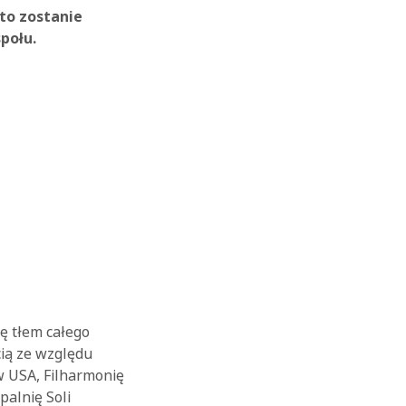
to zostanie
połu.
ę tłem całego
cią ze względu
w USA, Filharmonię
palnię Soli