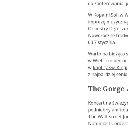
do zaoferowania, j
W Kopalni Soli w 
imprezę muzyczną.
Orkiestry Dętej z
Noworoczne tradyc
6 i 7 stycznia.
Warto na bieżąco 
w Wieliczce będzi
w
kaplicy św. Kingi
z najbardziej ceni
The Gorge
Koncert na świeży
podniebny amfiteat
The Wall Street J
Natomiast Concert