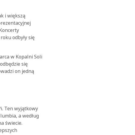
k i większą
rezentacyjnej
 Koncerty
 roku odbyły się
rca w Kopalni Soli
odbędzie się
owadzi on jedną
ń. Ten wyjątkowy
Columbia, a według
a świecie.
lepszych