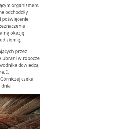
łającym organizmem.
nne odchodziły
i poświęcenie,
rzeznaczenie
alną okazję
od ziemię.
ających przez
OK
ie ubrani w robocze
ewodnika dowiedzą
e. I,
 Górniczej
czeka
 dnia.