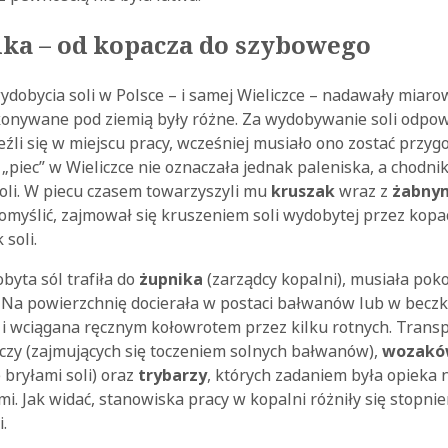
ika – od kopacza do szybowego
ydobycia soli w Polsce – i samej Wieliczce – nadawały miar
konywane pod ziemią były różne. Za wydobywanie soli odpow
źli się w miejscu pracy, wcześniej musiało ono zostać przy
piec” w Wieliczce nie oznaczała jednak paleniska, a chodni
oli. W piecu czasem towarzyszyli mu
kruszak
wraz z
żabny
domyślić, zajmował się kruszeniem soli wydobytej przez kopac
 soli.
yta sól trafiła do
żupnika
(zarządcy kopalni), musiała pok
. Na powierzchnię docierała w postaci bałwanów lub w becz
i wciągana ręcznym kołowrotem przez kilku rotnych. Transpo
czy (zajmujących się toczeniem solnych bałwanów),
wozakó
bryłami soli) oraz
trybarzy
, których zadaniem była opieka 
mi. Jak widać, stanowiska pracy w kopalni różniły się stopni
.