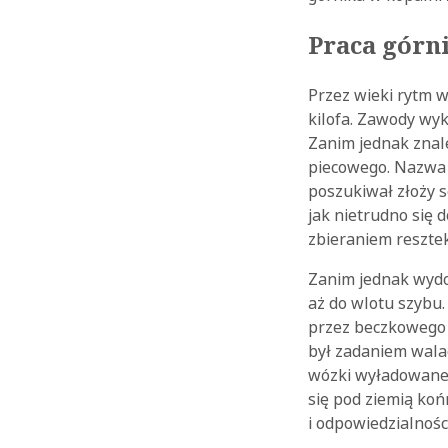
Praca górn
Przez wieki rytm w
kilofa. Zawody wy
Zanim jednak znale
piecowego. Nazwa „
poszukiwał złoży s
jak nietrudno się 
zbieraniem resztek
Zanim jednak wydob
aż do wlotu szybu
przez beczkowego 
był zadaniem wala
wózki wyładowane 
się pod ziemią koń
i odpowiedzialności