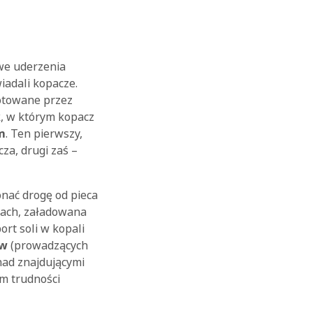
owe uderzenia
iadali kopacze.
gotowane przez
k, w którym kopacz
m
. Ten pierwszy,
za, drugi zaś –
onać drogę od pieca
kach, załadowana
rt soli w kopali
w
(prowadzących
nad znajdującymi
em trudności