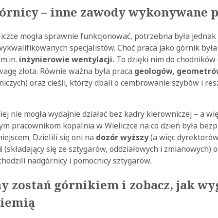
górnicy – inne zawody wykonywane 
iczce mogła sprawnie funkcjonować, potrzebna była jednak 
ż wykwalifikowanych specjalistów. Choć praca jako górnik był
 m.in.
inżynierowie wentylacji.
To dzięki nim do chodników d
 wagę złota. Równie ważna była praca
geologów, geometr
niczych) oraz cieśli, którzy dbali o cembrowanie szybów i re
iej nie mogła wydajnie działać bez kadry kierowniczej – a wi
tym pracownikom kopalnia w Wieliczce na co dzień była bezp
jscem. Dzielili się oni na
dozór wyższy
(a więc dyrektorów
i
(składający się ze sztygarów, oddziałowych i zmianowych) 
hodzili nadgórnicy i pomocnicy sztygarów.
y zostań górnikiem i zobacz, jak wy
ziemią