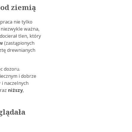
pod ziemią
praca nie tylko
a niezwykle ważna,
ocierał tlen, który
ów
(zastąpionych
sztę drewnianych
ęc dozoru.
iecznym i dobrze
 i naczelnych
oraz
niższy
,
glądała