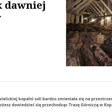
k dawniej
w
57:01
ielickiej kopalni soli bardzo zmieniała się na przestrz
ożesz dowiedzieć się przechodząc Trasę Górniczą w Kopa