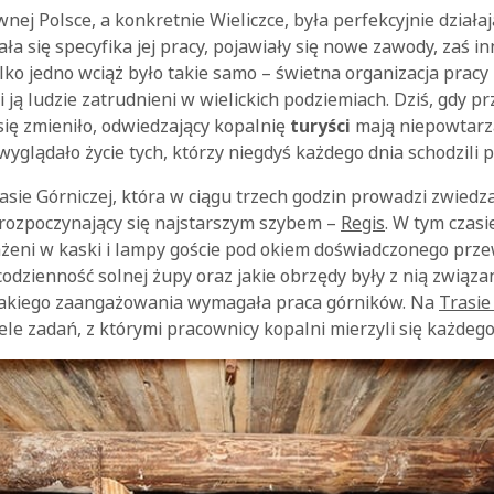
wnej Polsce, a konkretnie Wieliczce, była perfekcyjnie dzia
ła się specyfika jej pracy, pojawiały się nowe zawody, zaś i
ko jedno wciąż było takie samo – świetna organizacja pracy 
 ją ludzie zatrudnieni w wielickich podziemiach. Dziś, gdy p
się zmieniło, odwiedzający kopalnię
turyści
mają niepowtarz
wyglądało życie tych, którzy niegdyś każdego dnia schodzili p
asie Górniczej, która w ciągu trzech godzin prowadzi zwiedz
 rozpoczynający się najstarszym szybem –
Regis
. W tym czas
ażeni w kaski i lampy goście pod okiem doświadczonego prz
codzienność solnej żupy oraz jakie obrzędy były z nią związan
 jakiego zaangażowania wymagała praca górników. Na
Trasie
le zadań, z którymi pracownicy kopalni mierzyli się każdego