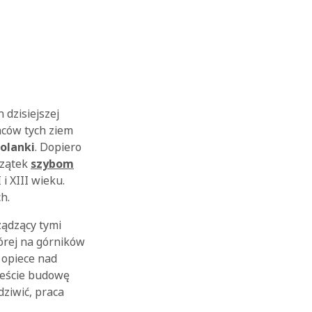
 dzisiejszej
ńców tych ziem
solanki
. Dopiero
czątek
szybom
i XIII wieku.
h.
ządzący tymi
órej na górników
 opiece nad
mieście budowę
dziwić, praca