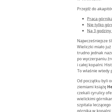
Przejdź do akapitó
Praca górnik
Nie tylko gó
Na 3 godziny 
Najwcześniejsze śl
Wieliczki miało ju
trudno jednak na
po wyczerpaniu źró
i całej kopalni. His
To właśnie wtedy p
Od początku byli on
ziemiami książę
He
czekali cyrulicy o
wielickimi górnika
szpitala leczącego
górnika w kopalni 