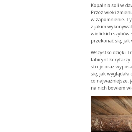
Kopalnia soli w da
Przez wieki zmienia
w zapomnienie. Tyl
z jakim wykonywali
wielickich szybów 
przekonać się, jak 
Wszystko dzięki Tr
labirynt korytarzy
stroje oraz wypos
się, jak wyglądała 
co najważniejsze,
na nich bowiem wie