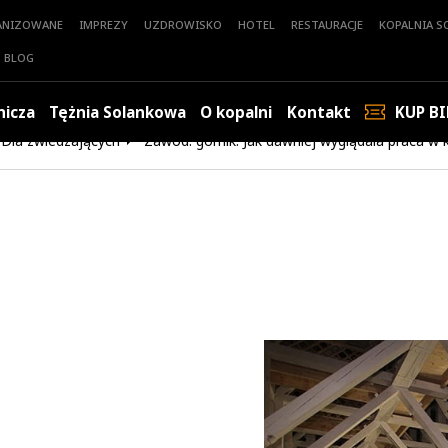
ANIZOWANE
IMPREZY
UZDROWISKO
HOTEL
RESTAURACJE
KOPALNIA SO
BLOG
nicza
Tężnia Solankowa
O kopalni
Kontakt
KUP BI
Dla zwiedzających
Zawód: górnik. Jak dawniej wyglądała praca w 