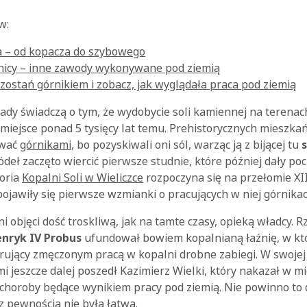
w:
a – od kopacza do szybowego
rnicy – inne zawody wykonywane pod ziemią
zostań górnikiem i zobacz, jak wyglądała praca pod ziemią
ady świadczą o tym, że wydobycie soli kamiennej na terenach
ż miejsce ponad 5 tysięcy lat temu. Prehistorycznych mieszka
zwać
górnikami
, bo pozyskiwali oni sól, warząc ją z bijącej tu
deł zaczęto wiercić pierwsze studnie, które później dały po
toria
Kopalni Soli w Wieliczce
rozpoczyna się na przełomie XII 
ojawiły się pierwsze wzmianki o pracujących w niej górnikac
i objęci dość troskliwą, jak na tamte czasy, opieką władcy. R
nryk IV Probus
ufundował bowiem kopalnianą łaźnię, w kt
ferujący zmęczonym pracą w kopalni drobne zabiegi. W swojej
mi jeszcze dalej poszedł Kazimierz Wielki, który nakazał w 
 choroby będące wynikiem pracy pod ziemią. Nie powinno to 
z pewnością nie była łatwa.