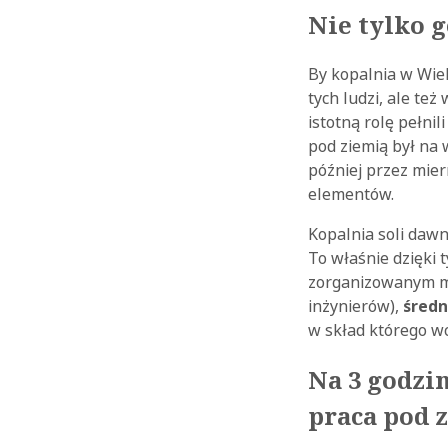
Nie tylko 
By kopalnia w Wiel
tych ludzi, ale te
istotną rolę pełnili
pod ziemią był na
później przez mier
elementów.
Kopalnia soli dawn
To właśnie dzięki 
zorganizowanym mie
inżynierów),
średn
w skład którego wc
Na 3 godzin
praca pod 