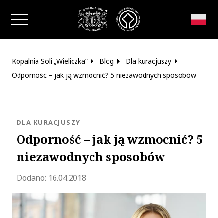
Zamknij okno
Kopalnia Soli „Wieliczka”
Blog
Dla kuracjuszy
Odporność – jak ją wzmocnić? 5 niezawodnych sposobów
KATEGORIA:
DLA KURACJUSZY
Odporność – jak ją wzmocnić? 5
niezawodnych sposobów
Zaktualizowano 2023-06-16 13:01:20
Dodano:
16.04.2018