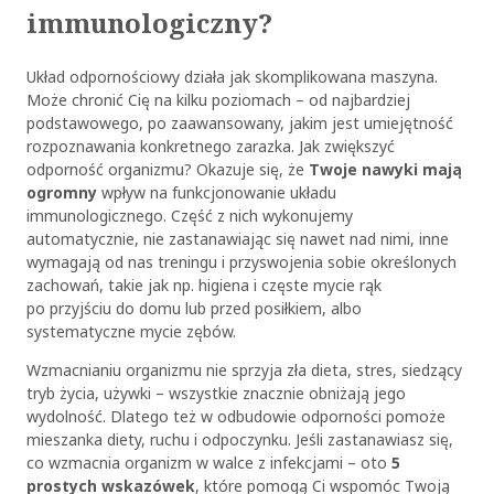
immunologiczny?
Układ odpornościowy działa jak skomplikowana maszyna.
Może chronić Cię na kilku poziomach – od najbardziej
podstawowego, po zaawansowany, jakim jest umiejętność
rozpoznawania konkretnego zarazka. Jak zwiększyć
odporność organizmu? Okazuje się, że
Twoje nawyki mają
ogromny
wpływ na funkcjonowanie układu
immunologicznego. Część z nich wykonujemy
automatycznie, nie zastanawiając się nawet nad nimi, inne
wymagają od nas treningu i przyswojenia sobie określonych
zachowań, takie jak np. higiena i częste mycie rąk
po przyjściu do domu lub przed posiłkiem, albo
systematyczne mycie zębów.
Wzmacnianiu organizmu nie sprzyja zła dieta, stres, siedzący
tryb życia, używki – wszystkie znacznie obniżają jego
wydolność. Dlatego też w odbudowie odporności pomoże
mieszanka diety, ruchu i odpoczynku. Jeśli zastanawiasz się,
co wzmacnia organizm w walce z infekcjami – oto
5
prostych wskazówek
, które pomogą Ci wspomóc Twoją