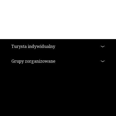
Stopka
Turysta indywidualny
Grupy zorganizowane
Imprezy
Szukaj
Kup bilet
Kontakt
Informacje
Uzdrowisko
Kopalnia Soli "Wieliczka" S.A.