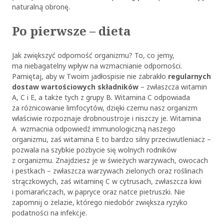
naturalną obronę.
Po pierwsze – dieta
Jak zwiększyć odporność organizmu? To, co jemy,
ma niebagatelny wpływ na wzmacnianie odporności.
Pamiętaj, aby w Twoim jadłospisie nie zabrakło
regularnych
dostaw wartościowych składników
– zwłaszcza witamin
A, C i E, a także tych z grupy B. Witamina C odpowiada
za różnicowanie limfocytów, dzięki czemu nasz organizm
właściwie rozpoznaje drobnoustroje i niszczy je. Witamina
A wzmacnia odpowiedź immunologiczną naszego
organizmu, zaś witamina E to bardzo silny przeciwutleniacz –
pozwala na szybkie pozbycie się wolnych rodników
z organizmu. Znajdziesz je w świeżych warzywach, owocach
i pestkach – zwłaszcza warzywach zielonych oraz roślinach
strączkowych, zaś witaminę C w cytrusach, zwłaszcza kiwi
i pomarańczach, w papryce oraz natce pietruszki. Nie
zapomnij o żelazie, którego niedobór zwiększa ryzyko
podatności na infekcje.