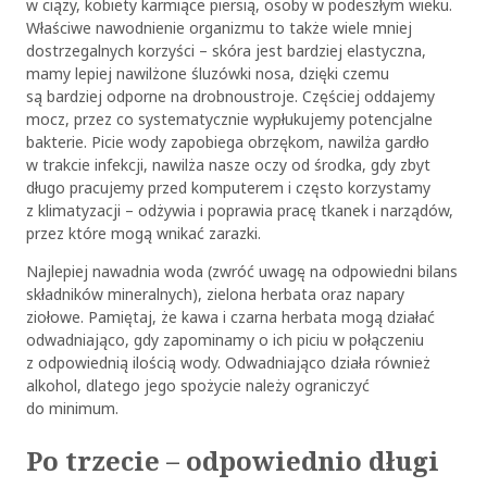
w ciąży, kobiety karmiące piersią, osoby w podeszłym wieku.
Właściwe nawodnienie organizmu to także wiele mniej
dostrzegalnych korzyści – skóra jest bardziej elastyczna,
mamy lepiej nawilżone śluzówki nosa, dzięki czemu
są bardziej odporne na drobnoustroje. Częściej oddajemy
mocz, przez co systematycznie wypłukujemy potencjalne
bakterie. Picie wody zapobiega obrzękom, nawilża gardło
w trakcie infekcji, nawilża nasze oczy od środka, gdy zbyt
długo pracujemy przed komputerem i często korzystamy
z klimatyzacji – odżywia i poprawia pracę tkanek i narządów,
przez które mogą wnikać zarazki.
Najlepiej nawadnia woda (zwróć uwagę na odpowiedni bilans
składników mineralnych), zielona herbata oraz napary
ziołowe. Pamiętaj, że kawa i czarna herbata mogą działać
odwadniająco, gdy zapominamy o ich piciu w połączeniu
z odpowiednią ilością wody. Odwadniająco działa również
alkohol, dlatego jego spożycie należy ograniczyć
do minimum.
Po trzecie – odpowiednio długi