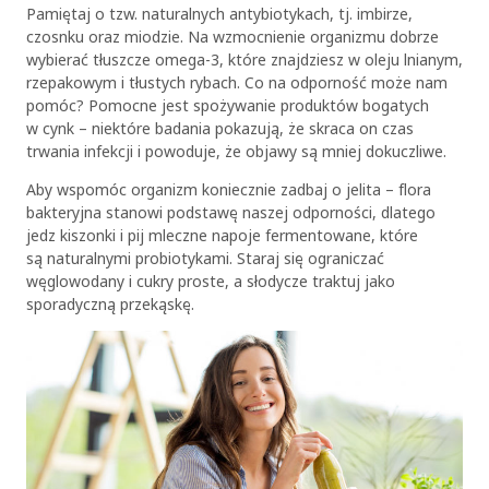
Pamiętaj o tzw. naturalnych antybiotykach, tj. imbirze,
czosnku oraz miodzie. Na wzmocnienie organizmu dobrze
wybierać tłuszcze omega-3, które znajdziesz w oleju lnianym,
rzepakowym i tłustych rybach. Co na odporność może nam
pomóc? Pomocne jest spożywanie produktów bogatych
w cynk – niektóre badania pokazują, że skraca on czas
trwania infekcji i powoduje, że objawy są mniej dokuczliwe.
Aby wspomóc organizm koniecznie zadbaj o jelita – flora
bakteryjna stanowi podstawę naszej odporności, dlatego
jedz kiszonki i pij mleczne napoje fermentowane, które
są naturalnymi probiotykami. Staraj się ograniczać
węglowodany i cukry proste, a słodycze traktuj jako
sporadyczną przekąskę.