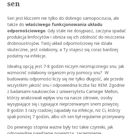
sen
Sen jest kluczem nie tylko do dobrego samopoczucia, ale
także do
właściwego funkcjonowania układu
odpornościowego
. Gdy stale nie dosypiasz, zaczyna spadać
produkcja limfocytów i obniża się ich zdolność do niszczenia
drobnoustrojów. Twój układ odpornościowy nie działa
skutecznie, jest osłabiony, a Ty stajesz się coraz bardziej
podatny na infekcje.
Idealną opcją jest 7-8 godzin niczym niezmąconego snu. Jak
wzmocnić osłabiony organizm przy pomocy snu? W
budowaniu odporności liczy się nie tylko długość, ale przede
wszystkim jakość snu i odpowiednia liczba faz REM. Zgodnie
z badaniami naukowców z uniwersytetu Carnegie Mellon,
którzy analizowali wpływ snu na nasze zdrowie, osoby
wysypiające się i sypiające nieprzerwanym snem powyżej
8 godzin 3 razy rzadziej zapadały na infekcje, niż Ci, którzy
spali poniżej 7 godzin, albo ich sen był regularnie przerywany.
Do pewnego stopnia ważne były też takie czynniki, jak
odpowiednie nawilżenie powietrza, zaciemnienie