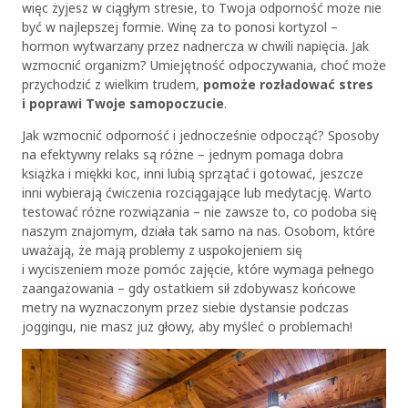
więc żyjesz w ciągłym stresie, to Twoja odporność może nie
być w najlepszej formie. Winę za to ponosi kortyzol –
hormon wytwarzany przez nadnercza w chwili napięcia. Jak
wzmocnić organizm? Umiejętność odpoczywania, choć może
przychodzić z wielkim trudem,
pomoże rozładować stres
i poprawi Twoje samopoczucie
.
Jak wzmocnić odporność i jednocześnie odpocząć? Sposoby
na efektywny relaks są różne – jednym pomaga dobra
książka i miękki koc, inni lubią sprzątać i gotować, jeszcze
inni wybierają ćwiczenia rozciągające lub medytację. Warto
testować różne rozwiązania – nie zawsze to, co podoba się
naszym znajomym, działa tak samo na nas. Osobom, które
uważają, że mają problemy z uspokojeniem się
i wyciszeniem może pomóc zajęcie, które wymaga pełnego
zaangażowania – gdy ostatkiem sił zdobywasz końcowe
metry na wyznaczonym przez siebie dystansie podczas
joggingu, nie masz już głowy, aby myśleć o problemach!