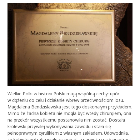
Wielkie Polki w historii Polski mają wspólną cechy: upór
w dążeniu do celu i działanie wbrew przeciwnościom losu.
Magdalena Bendzisławska jest tego doskonałym przykładem.
Mimo że żadna kobieta nie mogła być wtedy chirurgiem, ona
na przekór wszystkiemu postanowiła nim zostać. Dostała
królewski przywilej wykonywania zawodu i stała się
pełnoprawnym cyrulikiem z własnym zakładem. Udowodniła,
że kobiety potrafią wiele osiągnąć, a pamięć o nich przetrwa