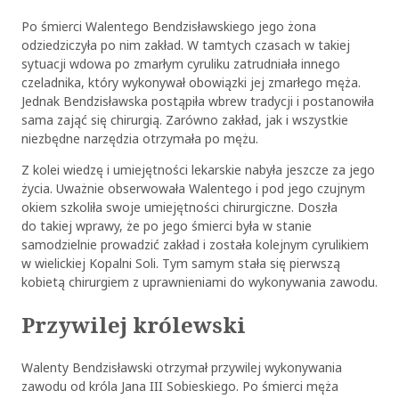
Po śmierci Walentego Bendzisławskiego jego żona
odziedziczyła po nim zakład. W tamtych czasach w takiej
sytuacji wdowa po zmarłym cyruliku zatrudniała innego
czeladnika, który wykonywał obowiązki jej zmarłego męża.
Jednak Bendzisławska postąpiła wbrew tradycji i postanowiła
sama zająć się chirurgią. Zarówno zakład, jak i wszystkie
niezbędne narzędzia otrzymała po mężu.
Z kolei wiedzę i umiejętności lekarskie nabyła jeszcze za jego
życia. Uważnie obserwowała Walentego i pod jego czujnym
okiem szkoliła swoje umiejętności chirurgiczne. Doszła
do takiej wprawy, że po jego śmierci była w stanie
samodzielnie prowadzić zakład i została kolejnym cyrulikiem
w wielickiej Kopalni Soli. Tym samym stała się pierwszą
kobietą chirurgiem z uprawnieniami do wykonywania zawodu.
Przywilej królewski
Walenty Bendzisławski otrzymał przywilej wykonywania
zawodu od króla Jana III Sobieskiego. Po śmierci męża