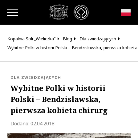
Zamknij okno
Kopalnia Soli „Wieliczka”
Blog
Dla zwiedzających
Wybitne Polki w historii Polski – Bendzisławska, pierwsza kobieta
KATEGORIA:
DLA ZWIEDZAJĄCYCH
Wybitne Polki w historii
Polski – Bendzisławska,
pierwsza kobieta chirurg
Zaktualizowano 2023-09-15 11:55:35
Dodano:
02.04.2018