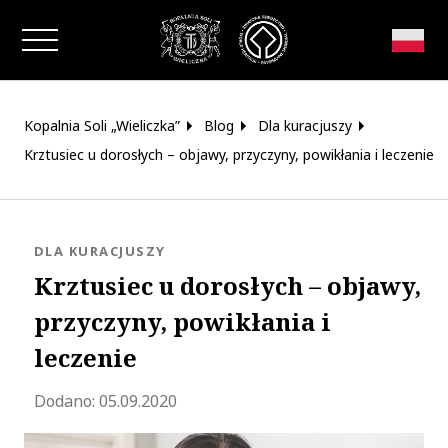
Zamknij okno
Kopalnia Soli „Wieliczka”
Blog
Dla kuracjuszy
Krztusiec u dorosłych – objawy, przyczyny, powikłania i leczenie
KATEGORIA:
DLA KURACJUSZY
Krztusiec u dorosłych – objawy,
przyczyny, powikłania i
leczenie
Zaktualizowano 2023-06-07 08:04:47
Dodano:
05.09.2020