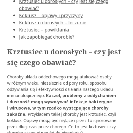
Krztusiec u dorosłych – czy jest się czego
obawiać?
Koklusz – objawy i przyczyny
Koklusz u dorosłych – leczenie
Krztusiec – powikłania
Jak zapobiegać chorobie?
Krztusiec u dorosłych – czy jest
się czego obawiać?
Choroby układu oddechowego mogą atakować osoby
w różnym wieku, niezależnie od pory roku, sposobu
odżywiania się i efektywności działania naszego układu
immunologicznego.
Kaszel, problemy z oddychaniem
i duszność mogą wywoływać infekcje bakteryjne
i wirusowe, w tym rzadko występujące choroby
zakaźne.
Przykładem takiej choroby jest krztusiec, czyli
koklusz. Objawy mogą być mylące i przez to ignorowane
przez długi czas przez chorego. Co to jest krztusiec i czy
choroba stanowi powód do niepokoju?