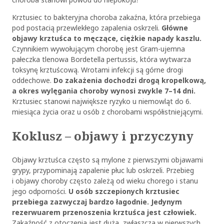
Krztusiec to bakteryjna choroba zakaźna, która przebiega
pod postacią przewlekłego zapalenia oskrzeli.
Główne
objawy krztuśca to męczące, ciężkie napady kaszlu.
Czynnikiem wywołującym chorobę jest Gram-ujemna
pałeczka tlenowa Bordetella pertussis, która wytwarza
toksynę krztuścową. Wrotami infekcji są górne drogi
oddechowe.
Do zakażenia dochodzi drogą kropelkową,
a okres wylęgania choroby wynosi zwykle 7–14 dni.
Krztusiec stanowi największe ryzyko u niemowląt do 6.
miesiąca życia oraz u osób z chorobami współistniejącymi.
Koklusz – objawy i przyczyny
Objawy krztuśca często są mylone z pierwszymi objawami
grypy, przypominają zapalenie płuc lub oskrzeli. Przebieg
i objawy choroby często zależą od wieku chorego i stanu
jego odporności.
U osób szczepionych krztusiec
przebiega zazwyczaj bardzo łagodnie. Jedynym
rezerwuarem przenoszenia krztuśca jest człowiek.
Zakaźność z otoczenia jest duża, zwłaszcza w pierwszych