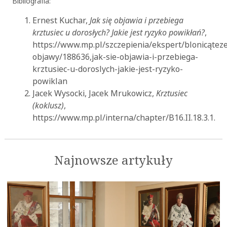
Bibliografia:
Ernest Kuchar,
Jak się objawia i przebiega
krztusiec u dorosłych? Jakie jest ryzyko powikłań?
,
https://www.mp.pl/szczepienia/ekspert/blonica_tez
objawy/188636,jak-sie-objawia-i-przebiega-
krztusiec-u-doroslych-jakie-jest-ryzyko-
powiklan
Jacek Wysocki, Jacek Mrukowicz,
Krztusiec
(koklusz)
,
https://www.mp.pl/interna/chapter/B16.II.18.3.1.
Najnowsze artykuły