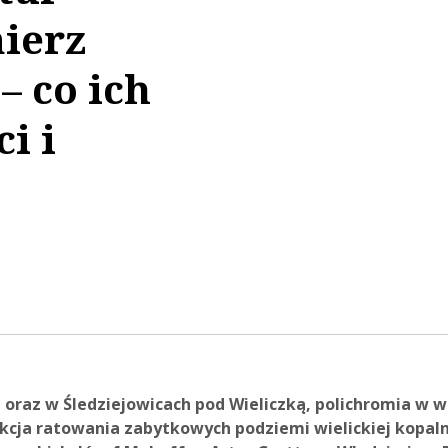
ierz
– co ich
i i
52:18
oraz w Śledziejowicach pod Wieliczką, polichromia w wi
akcja ratowania zabytkowych podziemi wielickiej kopaln