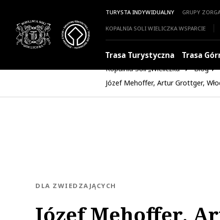
TURYSTA INDYWIDUALNY
GRUPY ZORG
KOPALNIA SOLI WIELICZKA WSPARCIE
Trasa Turystyczna
Trasa Gór
Kopalnia Soli „Wieliczka”
Blog
Józef Mehoffer, Artur Grottger, Włod
KATEGORIA:
DLA ZWIEDZAJĄCYCH
Józef Mehoffer, Ar