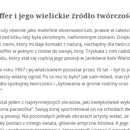
fer i jego wielickie źródło twórczoś
służy obecnie jako maleńkie obserwatorium, prawie w całośc
rzed kilku laty była skromnym, nieforemnym stokiem. Dzięku
ziemi, który mi daje kontakt z naturą, niezbędny dla twórcz
hoffer w jednym z listów do swojej żony. Tryskała z nim rado
u, który stał się częścią jego posesji w Jankówce koło Wielic
w roku 1907 i jej właścicielem pozostał przez 10 lat – był to
wszy własny ogród. Po co mu to było? Jak sam mówił, marzył
ii dla spokojnej twórczości i „bytowania w gronie rodziny ora
”.
tał jeden z najsłynniejszych obrazów, jaki kiedykolwiek wyk
ona parasolka”. Swoją żonę sportretował on na schodach 
ą posesji. Na pozostałych jednak obrazach artysty widać, ż
ły postaci z innego świata, głównie antyczne bóstwa. A jego 
o uosobieniem przemijania, które potrafi wkroczyć nawet do