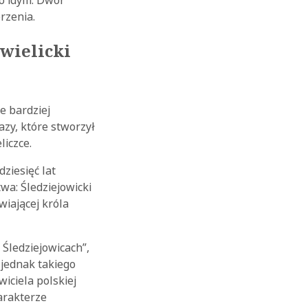
rzenia.
 wielicki
e bardziej
zy, które stworzył
iczce.
ziesięć lat
wa: Śledziejowicki
wiającej króla
 Śledziejowicach”,
jednak takiego
iciela polskiej
arakterze