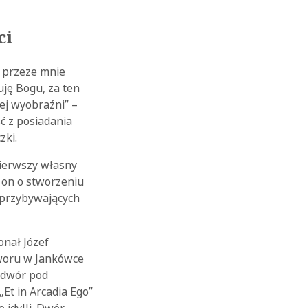
ci
i przeze mnie
ję Bogu, za ten
ej wyobraźni” –
ść z posiadania
zki.
 pierwszy własny
 on o stworzeniu
z przybywających
onał Józef
dworu w Jankówce
e dwór pod
„Et in Arcadia Ego”
 idylli. Dwór