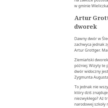
w gminie Wieliczka
Artur Grot
dworek
Dawny dwór w Śledz
zachwyca jednak zg
Artur Grottger. Ma
Ziemiański dworek 
później. Wizyty te
dwór widoczny jest
Zygmunta Augusta
To jednak nie wszy
który dziś znajdu
niezwykłego? Aż t
narodowej szkoły 