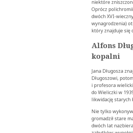
niektóre zniszczon
Oprócz polichromi
dwóch XVI-wieczny
wynagrodzenia) otr
który znajduje si
Alfons Dług
kopalni
Jana Długosza zna
Długoszowi, potomk
i profesora wielic
do Wieliczki w 193
likwidację starych
Nie tylko wykonywa
gromadził stare ma
dwóch lat nazbiera
zabytków; wypełni