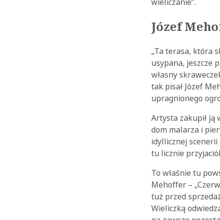
wieliczanie”.
Józef Mehof
„Ta terasa, która 
usypana, jeszcze p
własny skraweczek 
tak pisał Józef Me
upragnionego ogrod
Artysta zakupił ją 
dom malarza i pier
idyllicznej scener
tu licznie przyjaciół
To właśnie tu pows
Mehoffer – „Czerw
tuż przed sprzedaż
Wieliczką odwiedza
na zawsze pozostał