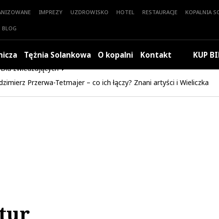
ANIZOWANE
IMPREZY
UZDROWISKO
HOTEL
RESTAURACJE
KOPALNIA SO
BLOG
nicza
Tężnia Solankowa
O kopalni
Kontakt
KUP BI
Dla zwiedzających
zimierz Przerwa-Tetmajer – co ich łączy? Znani artyści i Wieliczka
tur