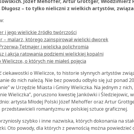
wskich. Józef Mehoffer, Artur Grottger, Włodzimierz 
 Długosz – to tylko nieliczni z wielkich artystów, związa
w:
r i jego wielickie źródło twórczości
r – malarz, którego zainspirował wielicki dworek
Przerwa-Tetmajer i wielicka polichromia
z i akcja ratowania podziemi wielickiej kopalni
 Wieliczce, o których nie miałeś pojęcia
ać ciekawostki o Wieliczce, to historie słynnych artystów zwi
nie do nich należą. Nie bez powodu odbyło się już ponad 20
anie” w Urzędzie Miasta i Gminy Wieliczka. Na jednym z nich
inie Wieliczka”, poruszono kwestię Jankówki i Śledziejowic, 
nio: artysta Młodej Polski Józef Mehoffer oraz Artur Grottg
przedstawicieli romantyzmu w polskiej sztuce graficznej.
przyniosły szybko i inne nazwiska, których dokonania na stał
zki. Oto powody, dla których z pewnością można powiedzieć o