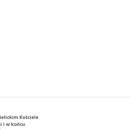
elickim Kościele
i i w końcu