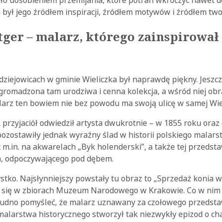
 był jego źródłem inspiracji, źródłem motywów i źródłem two
tger – malarz, którego zainspirował
iejowicach w gminie Wieliczka był naprawdę piękny. Jeszcz
romadzona tam urodziwa i cenna kolekcja, a wśród niej obra
larz ten bowiem nie bez powodu ma swoją ulicę w samej Wiel
przyjaciół odwiedził artysta dwukrotnie – w 1855 roku oraz d
 pozostawiły jednak wyraźny ślad w historii polskiego malarst
 m.in. na akwarelach „Byk holenderski”, a także tej przedsta
, odpoczywającego pod dębem.
stko. Najsłynniejszy powstały tu obraz to „Sprzedaż konia w
je się w zbiorach Muzeum Narodowego w Krakowie. Co w nim 
rudno pomyśleć, że malarz uznawany za czołowego przedstaw
malarstwa historycznego stworzył tak niezwykły epizod o ch