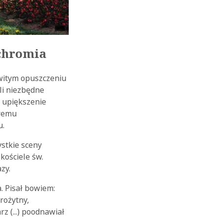
ichromia
owitym opuszczeniu
ali niezbędne
 upiększenie
óremu
u.
stkie sceny
kościele św.
zy.
. Pisał bowiem:
rożytny,
z (...) poodnawiał