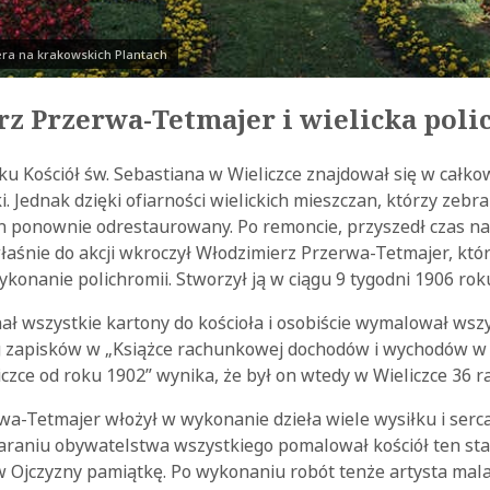
era na krakowskich Plantach
z Przerwa-Tetmajer i wielicka pol
ku Kościół św. Sebastiana w Wieliczce znajdował się w całk
rki. Jednak dzięki ofiarności wielickich mieszczan, którzy zebr
on ponownie odrestaurowany. Po remoncie, przyszedł czas na
łaśnie do akcji wkroczył Włodzimierz Przerwa-Tetmajer, kt
nanie polichromii. Stworzył ją w ciągu 9 tygodni 1906 rok
ł wszystkie kartony do kościoła i osobiście wymalował wszy
g zapisków w „Książce rachunkowej dochodów i wychodów w 
czce od roku 1902” wynika, że był on wtedy w Wieliczce 36 ra
a-Tetmajer włożył w wykonanie dzieła wiele wysiłku i serca
taraniu obywatelstwa wszystkiego pomalował kościół ten sta
 Ojczyzny pamiątkę. Po wykonaniu robót tenże artysta malar