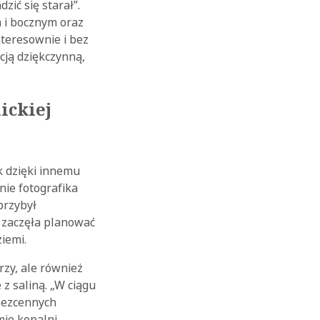
zić się starał”.
 i bocznym oraz
teresownie i bez
cją dziękczynną,
ickiej
 dzięki innemu
nie fotografika
przybył
a zaczęła planować
iemi.
zy, ale również
z saliną. „W ciągu
 bezcennych
mie kopalni