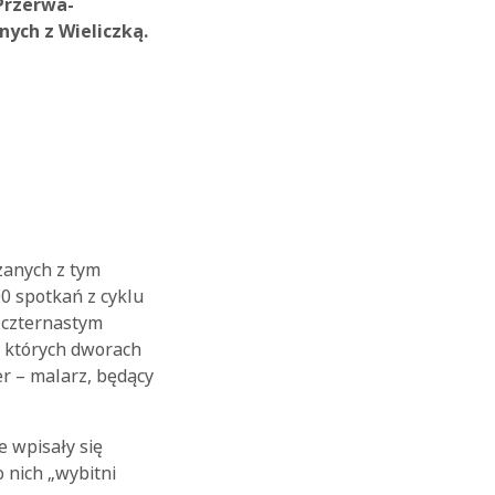
Przerwa-
nych z Wieliczką.
ązanych z tym
0 spotkań z cyklu
, czternastym
w których dworach
er – malarz, będący
e wpisały się
 nich „wybitni