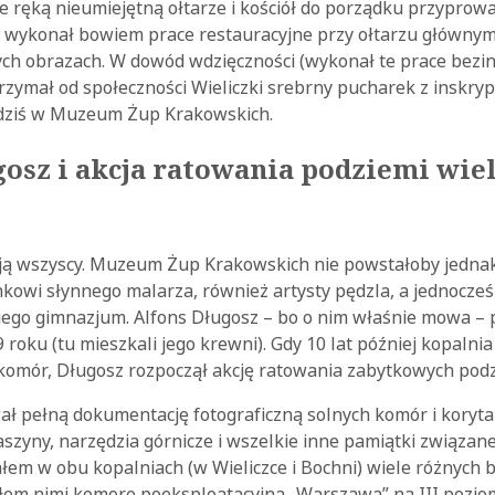
e ręką nieumiejętną ołtarze i kościół do porządku przyprowad
i wykonał bowiem prace restauracyjne przy ołtarzu głównym
ch obrazach. W dowód wdzięczności (wykonał te prace bezin
zymał od społeczności Wieliczki srebrny pucharek z inskryp
ę dziś w Muzeum Żup Krakowskich.
osz i akcja ratowania podziemi wiel
ją wszyscy. Muzeum Żup Krakowskich nie powstałoby jednak
owi słynnego malarza, również artysty pędzla, a jednocześ
kiego gimnazjum. Alfons Długosz – bo o nim właśnie mowa – 
9 roku (tu mieszkali jego krewni). Gdy 10 lat później kopalni
 komór, Długosz rozpoczął akcję ratowania zabytkowych podz
ł pełną dokumentację fotograficzną solnych komór i korytar
szyny, narzędzia górnicze i wszelkie inne pamiątki związane 
łem w obu kopalniach (w Wieliczce i Bochni) wiele różnych
łem nimi komorę poeksploatacyjną „Warszawa” na III pozio