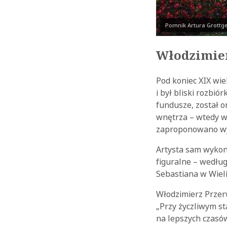
Pomnik Artura Grottg
Włodzimier
Pod koniec XIX wie
i był bliski rozbió
fundusze, został 
wnętrza – wtedy w
zaproponowano wyko
Artysta sam wykona
figuralne – wedłu
Sebastiana w Wieli
Włodzimierz Przerw
„Przy życzliwym s
na lepszych czasów