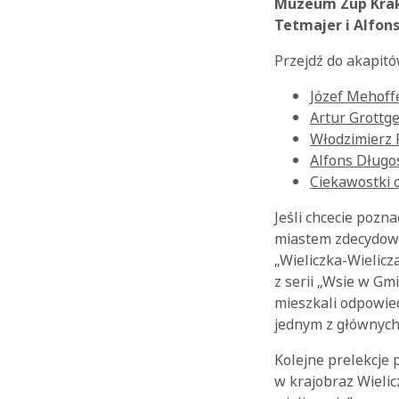
Muzeum Żup Krako
Tetmajer i Alfons
Przejdź do akapitó
Józef Mehoffe
Artur Grottge
Włodzimierz 
Alfons Długos
Ciekawostki o
Jeśli chcecie pozn
miastem zdecydowa
„Wieliczka-Wielicz
z serii „Wsie w Gm
mieszkali odpowied
jednym z głównych 
Kolejne prelekcje 
w krajobraz Wielic