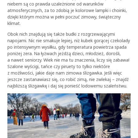
niebem są co prawda uzależnione od warunków
atmosferycznych, za to zdobią je kolorowe lampki i choinki,
dzięki którym można w pełni poczuć zimowy, świąteczny
klimat.
Obok nich znajdują się także budki z rozgrzewającymi
napojami. Nic nie smakuje lepiej, niż kubek gorącej czekolady
po intensywnym wysiłku, gdy temperatura powietrza spada
poniżej zera. Na łyżwach jeżdżą dzieci, młodzież, dorośli,
a nawet seniorzy. Wiek nie ma tu znaczenia, liczy się zabawa!
Szalone wyścigi, tańce czy piruety to tylko niektóre
z możliwości, jakie daje nam zimowa ślizgawka. Jeśli więc
jeszcze zastanawiasz się, co robić zimą, nie zwlekaj – znajdź
najbliższą ślizgawkę i daj się ponieść lodowemu szaleństwu.