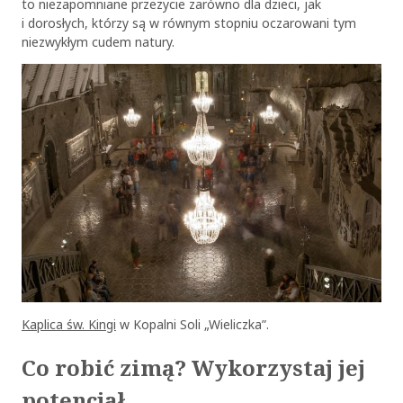
to niezapomniane przeżycie zarówno dla dzieci, jak
i dorosłych, którzy są w równym stopniu oczarowani tym
niezwykłym cudem natury.
Kaplica św. Kingi
w Kopalni Soli „Wieliczka”.
Co robić zimą? Wykorzystaj jej
potencjał