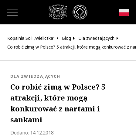
Zamknij okno
Kopalnia Soli „Wieliczka”
Blog
Dla zwiedzających
Co robić zimą w Polsce? 5 atrakcji, które mogą konkurować z na
KATEGORIA:
DLA ZWIEDZAJĄCYCH
Co robić zimą w Polsce? 5
atrakcji, które mogą
konkurować z nartami i
sankami
Zaktualizowano 2023-10-24 08:23:34
Dodano:
14.12.2018