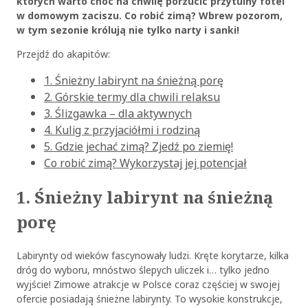
których warto choć na chwilę porzucić przytulny fotel
w domowym zaciszu. Co robić zimą? Wbrew pozorom,
w tym sezonie królują nie tylko narty i sanki!
Przejdź do akapitów:
1. Śnieżny labirynt na śnieżną porę
2. Górskie termy dla chwili relaksu
3. Ślizgawka – dla aktywnych
4. Kulig z przyjaciółmi i rodziną
5. Gdzie jechać zimą? Zjedź po ziemię!
Co robić zimą? Wykorzystaj jej potencjał
1. Śnieżny labirynt na śnieżną
porę
Labirynty od wieków fascynowały ludzi. Kręte korytarze, kilka
dróg do wyboru, mnóstwo ślepych uliczek i… tylko jedno
wyjście! Zimowe atrakcje w Polsce coraz częściej w swojej
ofercie posiadają śnieżne labirynty. To wysokie konstrukcje,