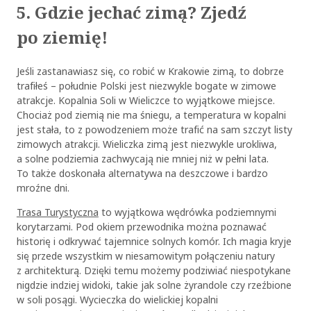
5. Gdzie jechać zimą? Zjedź
po ziemię!
Jeśli zastanawiasz się, co robić w Krakowie zimą, to dobrze
trafiłeś – południe Polski jest niezwykle bogate w zimowe
atrakcje. Kopalnia Soli w Wieliczce to wyjątkowe miejsce.
Chociaż pod ziemią nie ma śniegu, a temperatura w kopalni
jest stała, to z powodzeniem może trafić na sam szczyt listy
zimowych atrakcji. Wieliczka zimą jest niezwykle urokliwa,
a solne podziemia zachwycają nie mniej niż w pełni lata.
To także doskonała alternatywa na deszczowe i bardzo
mroźne dni.
Trasa Turystyczna
to wyjątkowa wędrówka podziemnymi
korytarzami. Pod okiem przewodnika można poznawać
historię i odkrywać tajemnice solnych komór. Ich magia kryje
się przede wszystkim w niesamowitym połączeniu natury
z architekturą. Dzięki temu możemy podziwiać niespotykane
nigdzie indziej widoki, takie jak solne żyrandole czy rzeźbione
w soli posągi. Wycieczka do wielickiej kopalni