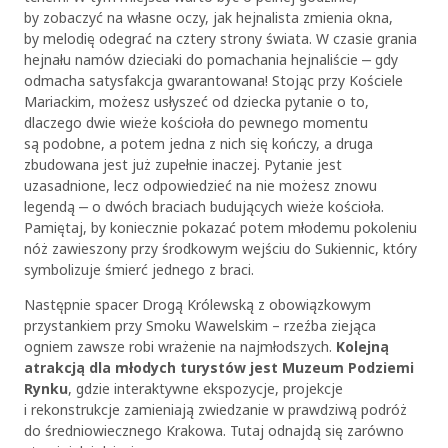
by zobaczyć na własne oczy, jak hejnalista zmienia okna,
by melodię odegrać na cztery strony świata. W czasie grania
hejnału namów dzieciaki do pomachania hejnaliście ‒ gdy
odmacha satysfakcja gwarantowana! Stojąc przy Kościele
Mariackim, możesz usłyszeć od dziecka pytanie o to,
dlaczego dwie wieże kościoła do pewnego momentu
są podobne, a potem jedna z nich się kończy, a druga
zbudowana jest już zupełnie inaczej. Pytanie jest
uzasadnione, lecz odpowiedzieć na nie możesz znowu
legendą ‒ o dwóch braciach budujących wieże kościoła.
Pamiętaj, by koniecznie pokazać potem młodemu pokoleniu
nóż zawieszony przy środkowym wejściu do Sukiennic, który
symbolizuje śmierć jednego z braci.
Następnie spacer Drogą Królewską z obowiązkowym
przystankiem przy Smoku Wawelskim – rzeźba ziejąca
ogniem zawsze robi wrażenie na najmłodszych.
Kolejną
atrakcją dla młodych turystów jest Muzeum Podziemi
Rynku
, gdzie interaktywne ekspozycje, projekcje
i rekonstrukcje zamieniają zwiedzanie w prawdziwą podróż
do średniowiecznego Krakowa. Tutaj odnajdą się zarówno