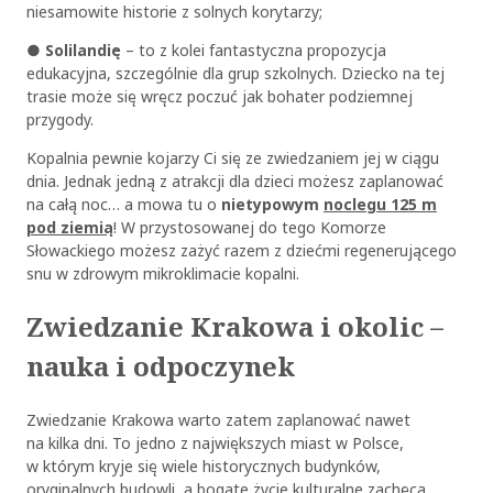
niesamowite historie z solnych korytarzy;
●
Solilandię
– to z kolei fantastyczna propozycja
edukacyjna, szczególnie dla grup szkolnych. Dziecko na tej
trasie może się wręcz poczuć jak bohater podziemnej
przygody.
Kopalnia pewnie kojarzy Ci się ze zwiedzaniem jej w ciągu
dnia. Jednak jedną z atrakcji dla dzieci możesz zaplanować
na całą noc… a mowa tu o
nietypowym
noclegu 125 m
pod ziemią
! W przystosowanej do tego Komorze
Słowackiego możesz zażyć razem z dziećmi regenerującego
snu w zdrowym mikroklimacie kopalni.
Zwiedzanie Krakowa i okolic –
nauka i odpoczynek
Zwiedzanie Krakowa warto zatem zaplanować nawet
na kilka dni. To jedno z największych miast w Polsce,
w którym kryje się wiele historycznych budynków,
oryginalnych budowli, a bogate życie kulturalne zachęca