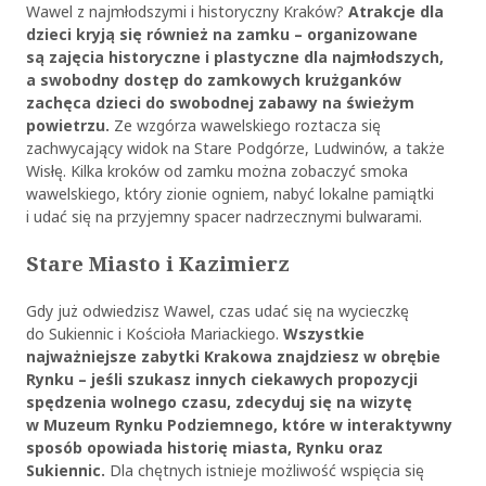
Wawel z najmłodszymi i historyczny Kraków?
Atrakcje dla
dzieci kryją się również na zamku – organizowane
są zajęcia historyczne i plastyczne dla najmłodszych,
a swobodny dostęp do zamkowych krużganków
zachęca dzieci do swobodnej zabawy na świeżym
powietrzu.
Ze wzgórza wawelskiego roztacza się
zachwycający widok na Stare Podgórze, Ludwinów, a także
Wisłę. Kilka kroków od zamku można zobaczyć smoka
wawelskiego, który zionie ogniem, nabyć lokalne pamiątki
i udać się na przyjemny spacer nadrzecznymi bulwarami.
Stare Miasto i Kazimierz
Gdy już odwiedzisz Wawel, czas udać się na wycieczkę
do Sukiennic i Kościoła Mariackiego.
Wszystkie
najważniejsze zabytki Krakowa znajdziesz w obrębie
Rynku – jeśli szukasz innych ciekawych propozycji
spędzenia wolnego czasu, zdecyduj się na wizytę
w Muzeum Rynku Podziemnego, które w interaktywny
sposób opowiada historię miasta, Rynku oraz
Sukiennic.
Dla chętnych istnieje możliwość wspięcia się