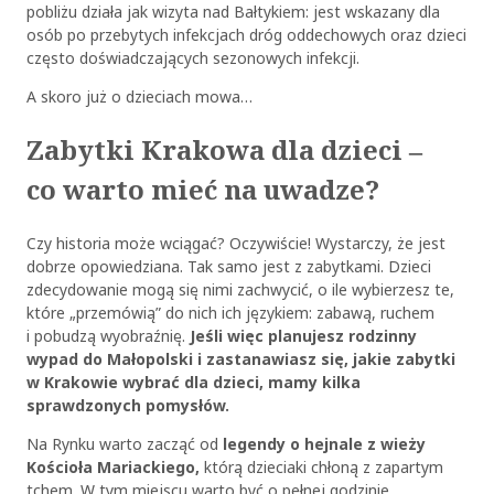
pobliżu działa jak wizyta nad Bałtykiem: jest wskazany dla
osób po przebytych infekcjach dróg oddechowych oraz dzieci
często doświadczających sezonowych infekcji.
A skoro już o dzieciach mowa…
Zabytki Krakowa dla dzieci ‒
co warto mieć na uwadze?
Czy historia może wciągać? Oczywiście! Wystarczy, że jest
dobrze opowiedziana. Tak samo jest z zabytkami. Dzieci
zdecydowanie mogą się nimi zachwycić, o ile wybierzesz te,
które „przemówią” do nich ich językiem: zabawą, ruchem
i pobudzą wyobraźnię.
Jeśli więc planujesz rodzinny
wypad do Małopolski i zastanawiasz się, jakie zabytki
w Krakowie wybrać dla dzieci, mamy kilka
sprawdzonych pomysłów.
Na Rynku warto zacząć od
legendy o hejnale z wieży
Kościoła Mariackiego,
którą dzieciaki chłoną z zapartym
tchem. W tym miejscu warto być o pełnej godzinie,