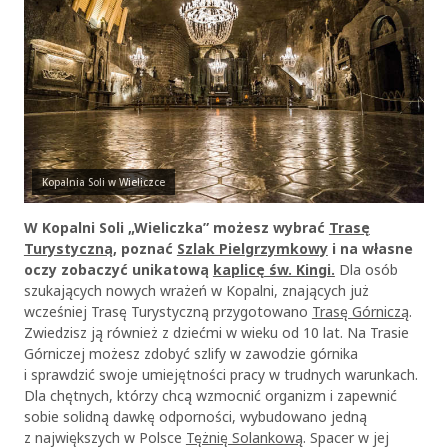
Kopalnia Soli w Wieliczce
W Kopalni Soli „Wieliczka” możesz wybrać
Trasę
Turystyczną
, poznać
Szlak Pielgrzymkowy
i na własne
oczy zobaczyć unikatową
kaplicę św. Kingi.
Dla osób
szukających nowych wrażeń w Kopalni, znających już
wcześniej Trasę Turystyczną przygotowano
Trasę Górniczą
.
Zwiedzisz ją również z dziećmi w wieku od 10 lat. Na Trasie
Górniczej możesz zdobyć szlify w zawodzie górnika
i sprawdzić swoje umiejętności pracy w trudnych warunkach.
Dla chętnych, którzy chcą wzmocnić organizm i zapewnić
sobie solidną dawkę odporności, wybudowano jedną
z największych w Polsce
Tężnię Solankową
. Spacer w jej