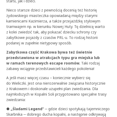
starsi, jak i dzieci.
Nieco starsze dzieci z pewnością docenią też historię
żydowskiego miasteczka opowiadaną między starymi
kamienicami Kazimierza, a także przejażdżkę stylowym
tramwajem np. w kierunku Nowej Huty. Tę dzielnicę warto
z kolei zwiedzić tak, aby pokazać dziecku schrony czy
zabytkowe pojazdy z czasów PRL-u. To rodzaj historii
podanej w zupełnie nietypowy sposób.
Zabytkowa część Krakowa bywa też świetnie
przedstawiona w atrakcjach typu gra miejska lub
w ramach terenowych escape roomów.
Taki rodzaj
zabawy wciągnie przedstawicieli każdego pokolenia!
A jeśli masz więcej czasu – koniecznie wybierz się
do Wieliczki. Jest ona nierozerwalnie związana historycznie
z Krakowem i doskonale uzupełni plan zwiedzania. Dla
najmłodszych w Kopalni Soli przygotowano specjalne trasy
zwiedzania:
●
„Śladami Legend”
‒ gdzie dzieci spotykają tajemniczego
Skarbnika ‒ dobrego ducha kopalni, a następnie odkrywają