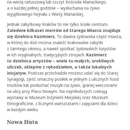
na wieżę ratuszową lub szczyt Kościoła Mariackiego,
a o każdej pełnej godzinie – wysłuchania na żywo
wyjątkowego hejnału z Wieży Mariackiej.
Jednak zabytkowy Kraków to nie tylko ścisłe centrum.
Zaledwie kilkaset metrów od Starego Miasta znajduje
się dzielnica Kazimierz.
To dawna żydowska część miasta,
w której do dziś można znaleźć krakowskie zabytki
z tamtego okresu, a nawet spotkać żydowskich turystów
w ich oryginalnych, tradycyjnych strojach.
Kazimierz
to dzielnica artystów – wiele tu małych, urokliwych
uliczek, sklepów z rękodziełem, a także lokalnych
inicjatyw.
Podczas przechadzki możesz udać się do Starej
Synagogi, zjeść smaczny posiłek w jednym z ulicznych food
trucków lub posłuchać muzyki na żywo, granej wieczorami
na ulicy przy Placu Nowym. Na najmłodszych czekają
wystawy w Muzeum Inżynierii Miejskiej oraz Muzeum
Etnograficzne, z licznymi warsztatami i zajęciami dla dzieci
w każdym wieku.
Nowa Huta