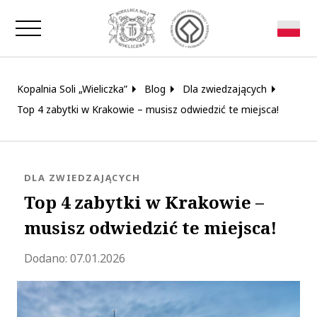
Zamknij okno
Kopalnia Soli „Wieliczka”
Blog
Dla zwiedzających
Top 4 zabytki w Krakowie – musisz odwiedzić te miejsca!
KATEGORIA:
DLA ZWIEDZAJĄCYCH
Top 4 zabytki w Krakowie –
musisz odwiedzić te miejsca!
Zaktualizowano 2026-03-24 11:23:17
Dodano:
07.01.2026