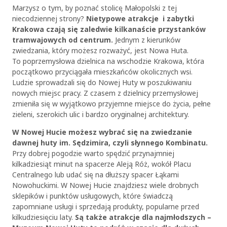
Marzysz o tym, by poznać stolicę Małopolski z tej
niecodziennej strony?
Nietypowe atrakcje i zabytki
Krakowa czają się zaledwie kilkanaście przystanków
tramwajowych od centrum.
Jednym z kierunków
zwiedzania, który możesz rozważyć, jest Nowa Huta.
To poprzemysłowa dzielnica na wschodzie Krakowa, która
początkowo przyciągała mieszkańców okolicznych wsi.
Ludzie sprowadzali się do Nowej Huty w poszukiwaniu
nowych miejsc pracy. Z czasem z dzielnicy przemysłowej
zmieniła się w wyjątkowo przyjemne miejsce do życia, pełne
zieleni, szerokich ulic i bardzo oryginalnej architektury.
W Nowej Hucie możesz wybrać się na zwiedzanie
dawnej huty im. Sędzimira, czyli słynnego Kombinatu.
Przy dobrej pogodzie warto spędzić przynajmniej
kilkadziesiąt minut na spacerze Aleją Róż, wokół Placu
Centralnego lub udać się na dłuższy spacer Łąkami
Nowohuckimi. W Nowej Hucie znajdziesz wiele drobnych
sklepików i punktów usługowych, które świadczą
zapomniane usługi i sprzedają produkty, popularne przed
kilkudziesięciu laty.
Są także atrakcje dla najmłodszych –