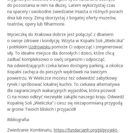
do pozostania w nim na dłużej. Latem wykorzystaj czas
na spacery i swobodne zwiedzanie miasta o różnych porach
dnia lub nocy. Zimą skorzystaj z bogatej oferty muzeów,
teatrów, opery lub filharmonii.
Wycieczkę do Krakowa dobrze jest połączyć z dbaniem
o swoje zdrowie i kondycję. Wizyta w Kopalni Soli „Wieliczka”
i pobliskim
Uzdrowisku
pomoże Ci odpocząć i zregenerować
siły. To idealne miejsce dla dorosłych i dzieci, które chcą
OK
zadbać kompleksowo o swój organizm i odpocząć.
Na odwiedzających czeka łatwo dostępny parking, a okolica
Kopalni zachęca do pieszych wędrówek na świeżym
powietrzu. W Wieliczce możesz też odwiedzić zabytkowy
rynek i spróbować lokalnej kuchni. To ciekawa alternatywa
dla zagranicznych wakacyjnych wyjazdów, która pozwoli
Ci na nowo odkryć niezwykłe zakątki naszego kraju. Odwiedź
Kopalnię Soli „Wieliczka” i ciesz się niezapomnianą przygodą
w gronie Twoich bliskich i przyjaciół!
Bibliografia:
Zwiedzanie Kombinatu,
https://fundacjanh.org/pl/projekt-