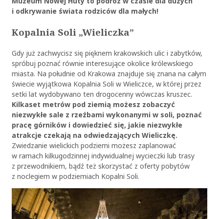
Muzeum Nowej Huty to podróż w czasie dla dużych
i odkrywanie świata rodziców dla małych!
Kopalnia Soli „Wieliczka”
Gdy już zachwycisz się pięknem krakowskich ulic i zabytków,
spróbuj poznać równie interesujące okolice królewskiego
miasta. Na południe od Krakowa znajduje się znana na całym
świecie wyjątkowa Kopalnia Soli w Wieliczce, w której przez
setki lat wydobywano ten drogocenny wówczas kruszec.
Kilkaset metrów pod ziemią możesz zobaczyć
niezwykłe sale z rzeźbami wykonanymi w soli, poznać
pracę górników i dowiedzieć się, jakie niezwykłe
atrakcje czekają na odwiedzających Wieliczkę.
Zwiedzanie wielickich podziemi możesz zaplanować
w ramach kilkugodzinnej indywidualnej wycieczki lub trasy
z przewodnikiem, bądź też skorzystać z oferty pobytów
z noclegiem w podziemiach Kopalni Soli.