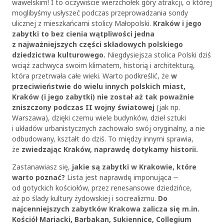
wawelskim! I to oczywiście wierzchołek góry atrakcji, o której
moglibyśmy usłyszeć podczas przeprowadzania sondy
ulicznej z mieszkańcami stolicy Małopolski.
Kraków i jego
zabytki to bez cienia wątpliwości jedna
z najważniejszych części składowych polskiego
dziedzictwa kulturowego.
Niegdysiejsza stolica Polski dziś
wciąż zachwyca swoim klimatem, historią i architekturą,
która przetrwała całe wieki. Warto podkreślić, że
w
przeciwieństwie do wielu innych polskich miast,
Kraków (i jego zabytki) nie został aż tak poważnie
zniszczony podczas II wojny światowej
(jak np.
Warszawa), dzięki czemu wiele budynków, dzieł sztuki
i układów urbanistycznych zachowało swój oryginalny, a nie
odbudowany, kształt do dziś. To między innymi sprawia,
że
zwiedzając Kraków, naprawdę dotykamy historii.
Zastanawiasz się,
jakie są zabytki w Krakowie, które
warto poznać?
Lista jest naprawdę imponująca ‒
od gotyckich kościołów, przez renesansowe dziedzińce,
aż po ślady kultury żydowskiej i socrealizmu.
Do
najcenniejszych zabytków Krakowa zalicza się m.in.
Kościół Mariacki, Barbakan, Sukiennice, Collegium