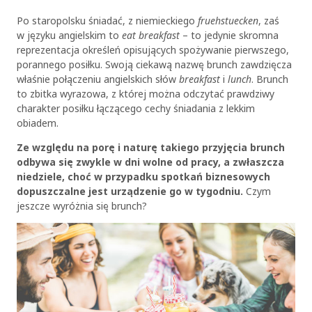
Po staropolsku śniadać, z niemieckiego
fruehstuecken
, zaś
w języku angielskim to
eat breakfast
– to jedynie skromna
reprezentacja określeń opisujących spożywanie pierwszego,
porannego posiłku. Swoją ciekawą nazwę brunch zawdzięcza
właśnie połączeniu angielskich słów
breakfast
i
lunch
. Brunch
to zbitka wyrazowa, z której można odczytać prawdziwy
charakter posiłku łączącego cechy śniadania z lekkim
obiadem.
Ze względu na porę i naturę takiego przyjęcia brunch
odbywa się zwykle w dni wolne od pracy, a zwłaszcza
niedziele, choć w przypadku spotkań biznesowych
dopuszczalne jest urządzenie go w tygodniu.
Czym
jeszcze wyróżnia się brunch?