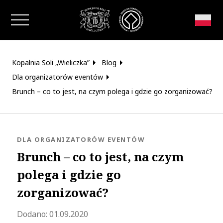
Zamknij okno
Kopalnia Soli „Wieliczka”
Blog
Dla organizatorów eventów
Brunch – co to jest, na czym polega i gdzie go zorganizować?
KATEGORIA:
DLA ORGANIZATORÓW EVENTÓW
Brunch – co to jest, na czym
polega i gdzie go
zorganizować?
Zaktualizowano 2021-09-03 14:09:30
Dodano:
01.09.2020