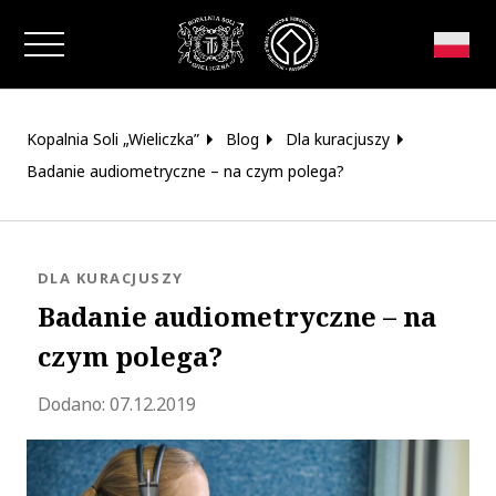
Zamknij okno
Kopalnia Soli „Wieliczka”
Blog
Dla kuracjuszy
Badanie audiometryczne – na czym polega?
KATEGORIA:
DLA KURACJUSZY
Badanie audiometryczne – na
czym polega?
Zaktualizowano 2023-06-30 09:22:45
Dodano:
07.12.2019