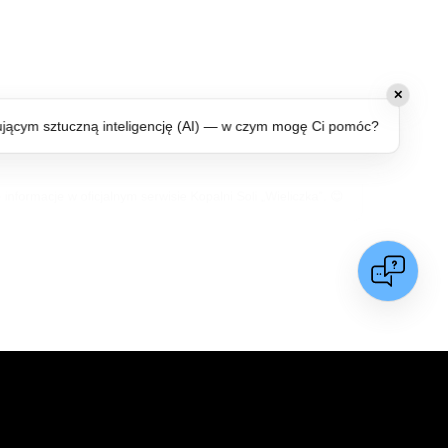
✕
jącym sztuczną inteligencję (AI) — w czym mogę Ci pomóc?
nformacje w oficjalnym serwisie Kopalni Soli „Wieliczka”. 😊
Kopalnia Soli
Przydatne
"Wieliczka" S.A.
strony