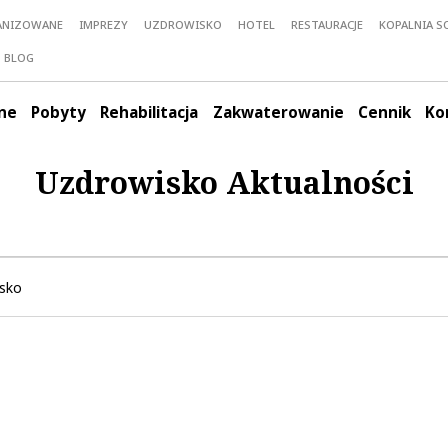
ANIZOWANE
IMPREZY
UZDROWISKO
HOTEL
RESTAURACJE
KOPALNIA SO
BLOG
ne
Pobyty
Rehabilitacja
Zakwaterowanie
Cennik
Ko
Uzdrowisko Aktualności
sko