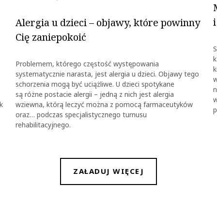
Alergia u dzieci – objawy, które powinny
Cię zaniepokoić
S
k
Problemem, którego częstość występowania
k
systematycznie narasta, jest alergia u dzieci. Objawy tego
w
schorzenia mogą być uciążliwe. U dzieci spotykane
n
są różne postacie alergii – jedną z nich jest alergia
w
k
wziewna, którą leczyć można z pomocą farmaceutyków
p
oraz… podczas specjalistycznego turnusu
rehabilitacyjnego.
ZAŁADUJ WIĘCEJ