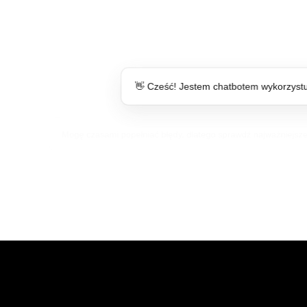
👋 Cześć! Jestem chatbotem wykorzystu
Mogę czasami popełniać błędy, dlatego sprawdź najważniejsze i
Imprezy
Uzdrowisko