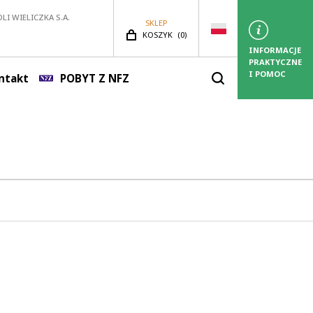
LI WIELICZKA S.A.
SKLEP
LICZBA PRODUKTÓW:
KOSZYK
(
0)
INFORMACJE
PRAKTYCZNE
I POMOC
ntakt
POBYT Z NFZ