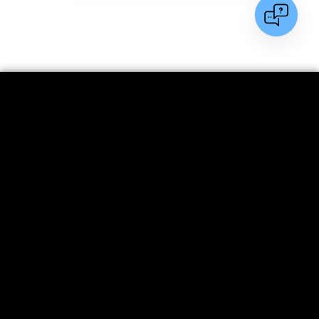
Szukaj
Kup bilet
Kontakt
Informacje
Stopka
Turysta indywidualny
Grupy zorganizowane
Imprezy
Uzdrowisko
Kopalnia Soli "Wieliczka" S.A.