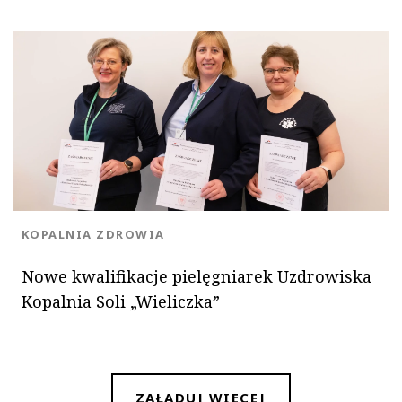
OK
KATEGORIA:
KOPALNIA ZDROWIA
Nowe kwalifikacje pielęgniarek Uzdrowiska
Kopalnia Soli „Wieliczka”
ZAŁADUJ WIĘCEJ