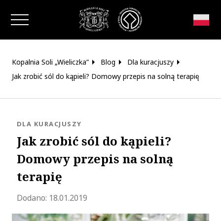
Zamknij okno
Kopalnia Soli „Wieliczka”
Blog
Dla kuracjuszy
Jak zrobić sól do kąpieli? Domowy przepis na solną terapię
KATEGORIA:
DLA KURACJUSZY
Jak zrobić sól do kąpieli?
Domowy przepis na solną
terapię
Zaktualizowano 2023-06-29 08:19:18
Dodano:
18.01.2019