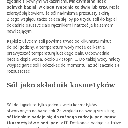
zgodnie z pewnymi wskazaniami.
Maksymalna ilość
solnych kąpieli w ciągu tygodnia to dwie lub trzy
. Może
zdarzyć się bowiem, że sól nadmiernie przesuszy skórę.
Z tego względu także zaleca się, by po użyciu soli do kąpieli
dokładnie osuszyć ciało ręcznikiem i natrzeć je balsamem
nawilżającym.
Kąpiel z użyciem soli powinna trwać od kilkunastu minut
do pół godziny, a temperatura wody może delikatnie
przewyższać temperaturę ludzkiego ciała. Odpowiednia
będzie ciepła woda, około 37 stopni C. Do takiej wody należy
wsypać garść soli i odczekać do momentu, aż sól zacznie się
rozpuszczać.
Sól jako składnik kosmetyków
Sól do kąpieli to tylko jeden z wielu kosmetyków
stworzonych na bazie soli. Ze względu na swoją strukturę,
sól idealnie nadaje się do różnego rodzaju peelingów
i kosmetyków z serii peel-off
. Doskonale nadaje się także