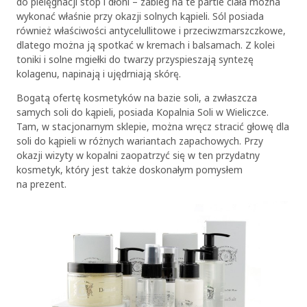
do pielęgnacji stóp i dłoni – zabieg na te partie ciała można
wykonać właśnie przy okazji solnych kąpieli. Sól posiada
również właściwości antycelullitowe i przeciwzmarszczkowe,
dlatego można ją spotkać w kremach i balsamach. Z kolei
toniki i solne mgiełki do twarzy przyspieszają syntezę
kolagenu, napinają i ujędrniają skórę.
Bogatą ofertę kosmetyków na bazie soli, a zwłaszcza
samych soli do kąpieli, posiada Kopalnia Soli w Wieliczce.
Tam, w stacjonarnym sklepie, można wręcz stracić głowę dla
soli do kąpieli w różnych wariantach zapachowych. Przy
okazji wizyty w kopalni zaopatrzyć się w ten przydatny
kosmetyk, który jest także doskonałym pomysłem
na prezent.