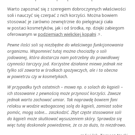
Warto zapoznać się z szeregiem dobroczynnych właściwości
soli i nauczyć się czerpać z nich korzyści. Można bowiem
stosować je zarówno zewnętrznie do pielęgnacji ciała
w postaci kosmetyków, jak i od środka, np. dzięki zabiegom
oferowanym w
podziemiach wielickiej kopalni
.
Pewne ilości soli są niezbędne do właściwego funkcjonowania
organizmu. Wspomnieć tutaj można chociażby o soli
jodowanej, która dostarcza nam potrzebny do prawidłowej
czynności tarczycy jod. Korzystne działanie miewa jednak nie
tylko sól zawarta w środkach spożywczych, ale i ta obecna
w powietrzu czy w kosmetykach.
W przypadku tych ostatnich – mowa np. o solach do kąpieli –
ich stosowanie z pewnością może przynosić korzyści. Zawsze
jednak warto zachować umiar. Tak naprawdę bowiem fani
relaksu w wodzie wzbogaconej solą do kąpieli, zamiast sobie
pomóc, mogą sobie… zaszkodzić. Zbyt częste stosowanie soli
do kąpieli może skutkować wysuszeniem skóry. Sprawdza się
więc tutaj doskonale powiedzenie, że co za dużo, to niezdrowo.