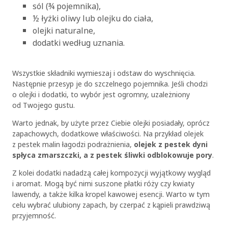
sól (¾ pojemnika),
½ łyżki oliwy lub olejku do ciała,
olejki naturalne,
dodatki według uznania.
Wszystkie składniki wymieszaj i odstaw do wyschnięcia.
Następnie przesyp je do szczelnego pojemnika. Jeśli chodzi
o olejki i dodatki, to wybór jest ogromny, uzależniony
od Twojego gustu.
Warto jednak, by użyte przez Ciebie olejki posiadały, oprócz
zapachowych, dodatkowe właściwości. Na przykład olejek
z pestek malin łagodzi podrażnienia,
olejek z pestek dyni
spłyca zmarszczki, a z pestek śliwki odblokowuje pory
.
Z kolei dodatki nadadzą całej kompozycji wyjątkowy wygląd
i aromat. Mogą być nimi suszone płatki róży czy kwiaty
lawendy, a także kilka kropel kawowej esencji. Warto w tym
celu wybrać ulubiony zapach, by czerpać z kąpieli prawdziwą
przyjemność.