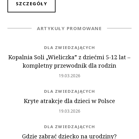
SZCZEGÓŁY
ARTYKUŁY PROMOWANE
NEWS.CATEGORY
DLA ZWIEDZAJĄCYCH
Kopalnia Soli „Wieliczka” z dziećmi 5-12 lat ‒
kompletny przewodnik dla rodzin
Dodano
19.03.2026
NEWS.CATEGORY
DLA ZWIEDZAJĄCYCH
Kryte atrakcje dla dzieci w Polsce
Dodano
19.03.2026
NEWS.CATEGORY
DLA ZWIEDZAJĄCYCH
Gdzie zabrać dziecko na urodziny?