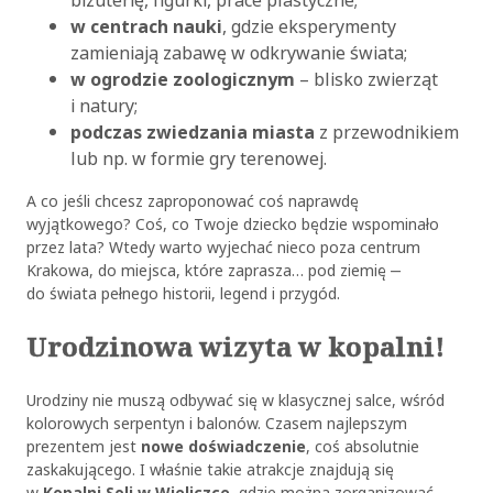
biżuterię, figurki, prace plastyczne;
w centrach nauki
, gdzie eksperymenty
zamieniają zabawę w odkrywanie świata;
w ogrodzie zoologicznym
– blisko zwierząt
i natury;
podczas zwiedzania miasta
z przewodnikiem
lub np. w formie gry terenowej.
A co jeśli chcesz zaproponować coś naprawdę
wyjątkowego? Coś, co Twoje dziecko będzie wspominało
przez lata? Wtedy warto wyjechać nieco poza centrum
Krakowa, do miejsca, które zaprasza… pod ziemię ‒
do świata pełnego historii, legend i przygód.
Urodzinowa wizyta w kopalni!
Urodziny nie muszą odbywać się w klasycznej salce, wśród
kolorowych serpentyn i balonów. Czasem najlepszym
prezentem jest
nowe doświadczenie
, coś absolutnie
zaskakującego. I właśnie takie atrakcje znajdują się
w
Kopalni Soli w Wieliczce
, gdzie można zorganizować