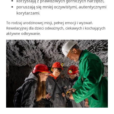
korzystają z prawdziwych górniczych narzędzi,
poruszają się mniej oczywistymi, autentycznymi
korytarzami.
To rodzaj urodzinowej misji, pełnej emocji i wyzwań.
Rewelacyjnej dla dzieci odważnych, ciekawych i kochających
aktywne odkrywanie.