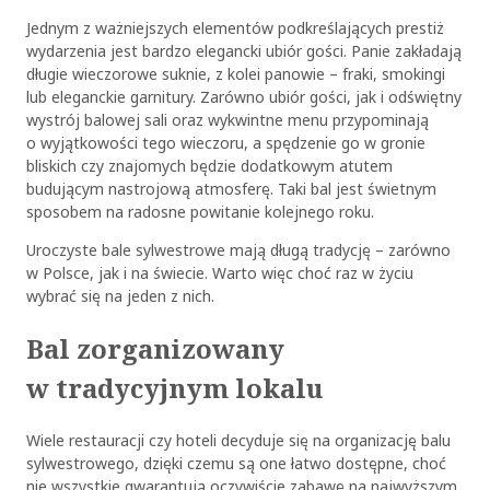
Jednym z ważniejszych elementów podkreślających prestiż
wydarzenia jest bardzo elegancki ubiór gości. Panie zakładają
długie wieczorowe suknie, z kolei panowie – fraki, smokingi
lub eleganckie garnitury. Zarówno ubiór gości, jak i odświętny
wystrój balowej sali oraz wykwintne menu przypominają
o wyjątkowości tego wieczoru, a spędzenie go w gronie
bliskich czy znajomych będzie dodatkowym atutem
budującym nastrojową atmosferę. Taki bal jest świetnym
sposobem na radosne powitanie kolejnego roku.
Uroczyste bale sylwestrowe mają długą tradycję – zarówno
w Polsce, jak i na świecie. Warto więc choć raz w życiu
wybrać się na jeden z nich.
Bal zorganizowany
w tradycyjnym lokalu
Wiele restauracji czy hoteli decyduje się na organizację balu
sylwestrowego, dzięki czemu są one łatwo dostępne, choć
nie wszystkie gwarantują oczywiście zabawę na najwyższym