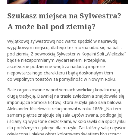
Szukasz miejsca na Sylwestra?
A może bal pod ziemią?
Wyjątkową sylwestrową noc warto spędzić w naprawdę
wyjątkowym miejscu, dlatego też można udać się na bal…
pod ziemią. Z pewnością Sylwester w Kopalni Soli „Wieliczka”
będzie niezapomnianym wydarzeniem. Przepiękne,
ascetyczne podziemne wnętrza nadadzą imprezie
niepowtarzalnego charakteru i będą doskonałym tłem
do wspólnych toastów za pomyślność w Nowym Roku.
Bale organizowane w podziemiach wielickiej kopalni mają
długą tradycję. Dawniej na trasie zwiedzania znajdowała się
imponująca komora Łętów, która służyła jako sala balowa.
Aleksander Kisielewski relacjonował w roku 1869: „Na tem
samem piętrze znajduje się sala Łętów zwana, podłoga jej
i ściany są wyłożone deszczkami, w koło ławki dla spoczynku
dla podróżnych i galerye dla muzyki. Zastaliśmy salę rzęsiście
oświeconą i piękny obraz kolorowem światłem błyszczący