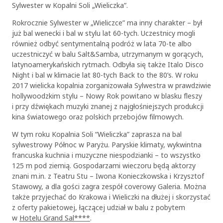
Sylwester w Kopalni Soli „Wieliczka”.
Rokrocznie Sylwester w „Wieliczce” ma inny charakter – był
już bal wenecki i bal w stylu lat 60-tych. Uczestnicy mogli
również odbyć sentymentalną podróż w lata 70-te albo
uczestniczyć w balu Salt&Samba, utrzymanym w gorących,
latynoamerykańskich rytmach. Odbyła się także Italo Disco
Night i bal w klimacie lat 80-tych Back to the 80’s. W roku
2017 wielicka kopalnia zorganizowała Sylwestra w prawdziwie
hollywoodzkim stylu – Nowy Rok powitano w blasku fleszy
i przy dźwiękach muzyki znanej z najgłośniejszych produkcji
kina światowego oraz polskich przebojów filmowych.
W tym roku Kopalnia Soli “Wieliczka” zaprasza na bal
sylwestrowy Północ w Paryżu. Paryskie klimaty, wykwintna
francuska kuchnia i muzyczne niespodzianki – to wszystko
125 m pod ziemią. Gospodarzami wieczoru będą aktorzy
znani m.in. z Teatru Stu – Iwona Konieczkowska i Krzysztof
Stawowy, a dla gości zagra zespół coverowy Galeria. Można
także przyjechać do Krakowa i Wieliczki na dłużej i skorzystać
z oferty pakietowej, łączącej udział w balu z pobytem
w
Hotelu Grand Sal****
.