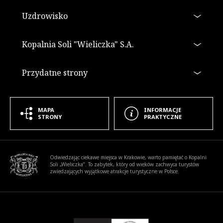
Uzdrowisko
Kopalnia Soli "Wieliczka" S.A.
Przydatne strony
MAPA
INFORMACJE
STRONY
PRAKTYCZNE
Informacje dodatkowe
Odwiedzając ciekawe miejsca w Krakowie, warto pamiętać o Kopalni
Soli „Wieliczka”. To zabytek, który od wieków zachwyca turystów
zwiedzających wyjątkowe atrakcje turystyczne w Polsce.