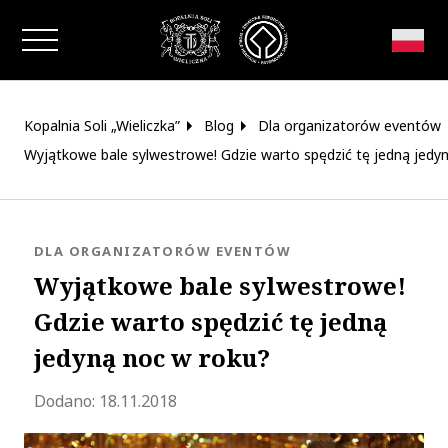
Zamknij okno
Kopalnia Soli „Wieliczka”
Blog
Dla organizatorów eventów
Wyjątkowe bale sylwestrowe! Gdzie warto spędzić tę jedną jedy
KATEGORIA:
DLA ORGANIZATORÓW EVENTÓW
Wyjątkowe bale sylwestrowe!
Gdzie warto spędzić tę jedną
jedyną noc w roku?
Zaktualizowano 2021-09-03 07:41:36
Dodano:
18.11.2018