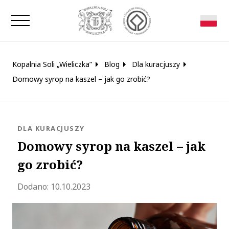
Zamknij okno
Kopalnia Soli „Wieliczka”
Blog
Dla kuracjuszy
Domowy syrop na kaszel – jak go zrobić?
KATEGORIA:
DLA KURACJUSZY
Domowy syrop na kaszel – jak
go zrobić?
Zaktualizowano 2023-10-19 12:47:00
Dodano:
10.10.2023