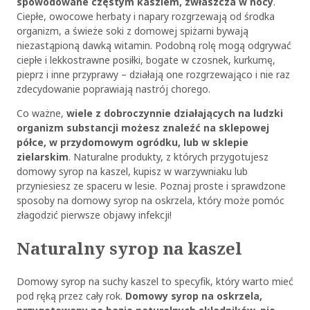
spowodowane częstym kaszlem, zwłaszcza w nocy
.
Ciepłe, owocowe herbaty i napary rozgrzewają od środka
organizm, a świeże soki z domowej spiżarni bywają
niezastąpioną dawką witamin. Podobną rolę mogą odgrywać
ciepłe i lekkostrawne posiłki, bogate w czosnek, kurkumę,
pieprz i inne przyprawy – działają one rozgrzewająco i nie raz
zdecydowanie poprawiają nastrój chorego.
Co ważne,
wiele z dobroczynnie działających na ludzki
organizm substancji możesz znaleźć na sklepowej
półce, w przydomowym ogródku, lub w sklepie
zielarskim
. Naturalne produkty, z których przygotujesz
domowy syrop na kaszel
, kupisz w warzywniaku lub
przyniesiesz ze spaceru w lesie. Poznaj proste i sprawdzone
sposoby na
domowy syrop na oskrzela
, który może pomóc
złagodzić pierwsze objawy infekcji!
Naturalny syrop na kaszel
Domowy syrop na suchy kaszel
to specyfik, który warto mieć
pod ręką przez cały rok.
Domowy syrop na oskrzela
,