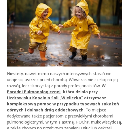
Niestety, nawet mimo naszych intensywnych starań nie
udaje się ustrzec przed chorobą. Wówczas nie czekaj na jej
rozwój, lecz skorzystaj z porady profesjonalistów.
W
Poradni Pulmonologicznej
, która działa przy
Uzdrowisku Kopalnia Soli „Wieliczka”
otrzymasz
kompleksową pomoc w przypadku typowych zakażeń
górnych i dolnych dróg oddechowych.
To miejsce
dedykowane także pacjentom z przewlekłymi chorobami
pulmonologicznymi, w tym z astmą, POChP, mukowiscydozą,
a także chorym po przebytym zapaleniu płuc lub oskrzeli.