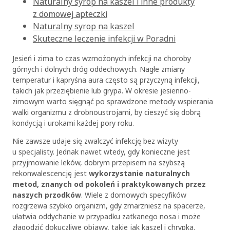
Naturalny syrop na kaszel i inne produkty
z domowej apteczki
Naturalny syrop na kaszel
Skuteczne leczenie infekcji w Poradni
Jesień i zima to czas wzmożonych infekcji na choroby
górnych i dolnych dróg oddechowych. Nagłe zmiany
temperatur i kapryśna aura często są przyczyną infekcji,
takich jak przeziębienie lub grypa. W okresie jesienno-
zimowym warto sięgnąć po sprawdzone metody wspierania
walki organizmu z drobnoustrojami, by cieszyć się dobrą
kondycją i urokami każdej pory roku.
Nie zawsze udaje się zwalczyć infekcję bez wizyty
u specjalisty. Jednak nawet wtedy, gdy konieczne jest
przyjmowanie leków, dobrym przepisem na szybszą
rekonwalescencję jest
wykorzystanie naturalnych
metod, znanych od pokoleń i praktykowanych przez
naszych przodków
. Wiele z domowych specyfików
rozgrzewa szybko organizm, gdy zmarzniesz na spacerze,
ułatwia oddychanie w przypadku zatkanego nosa i może
złagodzić dokuczliwe objawy, takie jak kaszel i chrypka.