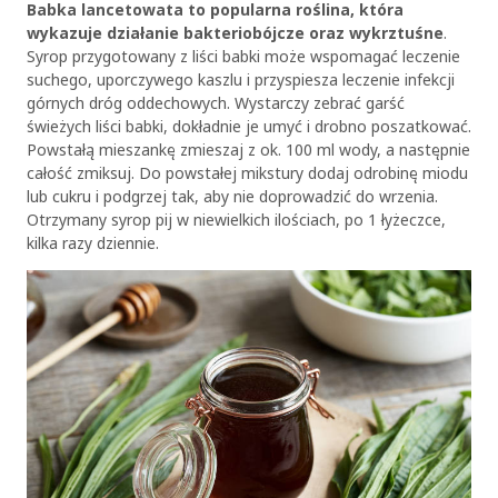
Babka lancetowata to popularna roślina, która
wykazuje działanie bakteriobójcze oraz wykrztuśne
.
Syrop przygotowany z liści babki może wspomagać leczenie
suchego, uporczywego kaszlu i przyspiesza leczenie infekcji
górnych dróg oddechowych. Wystarczy zebrać garść
świeżych liści babki, dokładnie je umyć i drobno poszatkować.
Powstałą mieszankę zmieszaj z ok. 100 ml wody, a następnie
całość zmiksuj. Do powstałej mikstury dodaj odrobinę miodu
lub cukru i podgrzej tak, aby nie doprowadzić do wrzenia.
Otrzymany syrop pij w niewielkich ilościach, po 1 łyżeczce,
kilka razy dziennie.