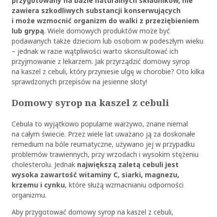
przygotowany na bazie naturalnych składników, nie
zawiera szkodliwych substancji konserwujących
i może wzmocnić organizm do walki z przeziębieniem
lub grypą
. Wiele domowych produktów może być
podawanych także dzieciom lub osobom w podeszłym wieku
– jednak w razie wątpliwości warto skonsultować ich
przyjmowanie z lekarzem. Jak przyrządzić
domowy syrop
na kaszel z cebuli
, który przyniesie ulgę w chorobie? Oto kilka
sprawdzonych przepisów na jesienne słoty!
Domowy syrop na kaszel z cebuli
Cebula to wyjątkowo popularne warzywo, znane niemal
na całym świecie. Przez wiele lat uważano ją za doskonałe
remedium na bóle reumatyczne, używano jej w przypadku
problemów trawiennych, przy wrzodach i wysokim stężeniu
cholesterolu. Jednak
największą zaletą cebuli jest
wysoka zawartość witaminy C, siarki, magnezu,
krzemu i cynku
, które służą wzmacnianiu odporności
organizmu.
Aby przygotować
domowy syrop na kaszel z cebuli
,