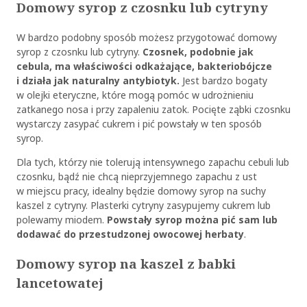
Domowy syrop z czosnku lub cytryny
W bardzo podobny sposób możesz przygotować domowy
syrop z czosnku lub cytryny.
Czosnek, podobnie jak
cebula, ma właściwości odkażające, bakteriobójcze
i działa jak naturalny antybiotyk.
Jest bardzo bogaty
w olejki eteryczne, które mogą pomóc w udrożnieniu
zatkanego nosa i przy zapaleniu zatok. Pocięte ząbki czosnku
wystarczy zasypać cukrem i pić powstały w ten sposób
syrop.
Dla tych, którzy nie tolerują intensywnego zapachu cebuli lub
czosnku, bądź nie chcą nieprzyjemnego zapachu z ust
w miejscu pracy, idealny będzie
domowy syrop na suchy
kaszel
z cytryny. Plasterki cytryny zasypujemy cukrem lub
polewamy miodem.
Powstały syrop można pić sam lub
dodawać do przestudzonej owocowej herbaty
.
Domowy syrop na kaszel
z babki
lancetowatej