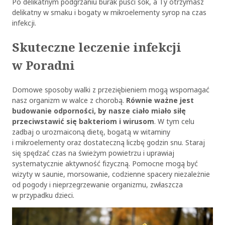
Po delikatnym podgrzaniu burak puści sok, a Ty otrzymasz
delikatny w smaku i bogaty w mikroelementy syrop na czas
infekcji.
Skuteczne leczenie infekcji
w Poradni
Domowe sposoby walki z przeziębieniem mogą wspomagać
nasz organizm w walce z chorobą.
Równie ważne jest
budowanie odporności, by nasze ciało miało siłę
przeciwstawić się bakteriom i wirusom
. W tym celu
zadbaj o urozmaiconą dietę, bogatą w witaminy
i mikroelementy oraz dostateczną liczbę godzin snu. Staraj
się spędzać czas na świeżym powietrzu i uprawiaj
systematycznie aktywność fizyczną. Pomocne mogą być
wizyty w saunie, morsowanie, codzienne spacery niezależnie
od pogody i nieprzegrzewanie organizmu, zwłaszcza
w przypadku dzieci.