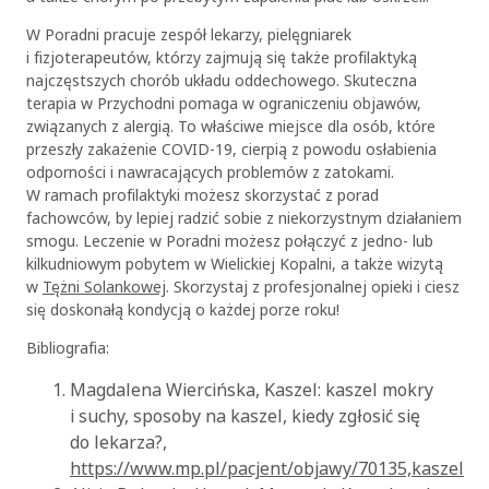
W Poradni pracuje zespół lekarzy, pielęgniarek
i fizjoterapeutów, którzy zajmują się także profilaktyką
najczęstszych chorób układu oddechowego. Skuteczna
terapia w Przychodni pomaga w ograniczeniu objawów,
związanych z alergią. To właściwe miejsce dla osób, które
przeszły zakażenie COVID-19, cierpią z powodu osłabienia
odporności i nawracających problemów z zatokami.
W ramach profilaktyki możesz skorzystać z porad
fachowców, by lepiej radzić sobie z niekorzystnym działaniem
smogu. Leczenie w Poradni możesz połączyć z jedno- lub
kilkudniowym pobytem w Wielickiej Kopalni, a także wizytą
w
Tężni Solankowej
. Skorzystaj z profesjonalnej opieki i ciesz
się doskonałą kondycją o każdej porze roku!
Bibliografia:
Magdalena Wiercińska, Kaszel: kaszel mokry
i suchy, sposoby na kaszel, kiedy zgłosić się
do lekarza?,
OK
https://www.mp.pl/pacjent/objawy/70135,kaszel