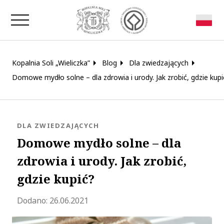
Zamknij okno
Kopalnia Soli „Wieliczka”
Blog
Dla zwiedzających
Domowe mydło solne – dla zdrowia i urody. Jak zrobić, gdzie kupi
KATEGORIA:
DLA ZWIEDZAJĄCYCH
Domowe mydło solne – dla
zdrowia i urody. Jak zrobić,
gdzie kupić?
Zaktualizowano 2022-11-28 12:16:11
Dodano:
26.06.2021