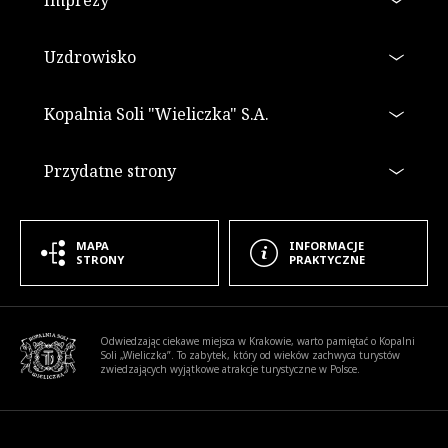
Imprezy
Uzdrowisko
Kopalnia Soli "Wieliczka" S.A.
Przydatne strony
MAPA
INFORMACJE
STRONY
PRAKTYCZNE
Informacje dodatkowe
Odwiedzając ciekawe miejsca w Krakowie, warto pamiętać o Kopalni
Soli „Wieliczka”. To zabytek, który od wieków zachwyca turystów
zwiedzających wyjątkowe atrakcje turystyczne w Polsce.