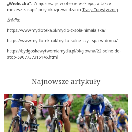
„Wieliczka".
Znajdziesz je w ofercie e-sklepu, a także
możesz zakupić przy okazji zwiedzania
Trasy Turystycznej
.
Źródła:
https://www.mydloteka.pl/mydlo-z-sola-himalajska/
https://www.mydloteka.pl/mydlo-solne-czyli-spa-w-domu/
https://bydgoskawytworniamydla.pl/pl/glowna/22-solne-do-
stop-5907737315146.html
Najnowsze artykuły