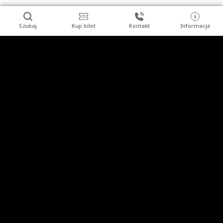
Szukaj
Kup bilet
Kontakt
Informacje
Stopka
Turysta indywidualny
Grupy zorganizowane
Imprezy
Uzdrowisko
Kopalnia Soli "Wieliczka" S.A.