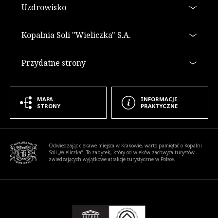
Uzdrowisko
Kopalnia Soli "Wieliczka" S.A.
Przydatne strony
MAPA
INFORMACJE
STRONY
PRAKTYCZNE
Informacje dodatkowe
Odwiedzając ciekawe miejsca w Krakowie, warto pamiętać o Kopalni
Soli „Wieliczka”. To zabytek, który od wieków zachwyca turystów
zwiedzających wyjątkowe atrakcje turystyczne w Polsce.