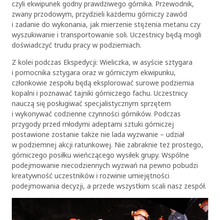
czyli ekwipunek godny prawdziwego górnika. Przewodnik,
zwany przodowym, przydzieli każdemu górniczy zawód
i zadanie do wykonania, jak mierzenie stężenia metanu czy
wyszukiwanie i transportowanie soli. Uczestnicy będą mogli
doświadczyć trudu pracy w podziemiach.
Z kolei podczas Ekspedycji: Wieliczka, w asyście sztygara
i pomocnika sztygara oraz w górniczym ekwipunku,
członkowie zespołu będą eksplorować surowe podziemia
kopalni i poznawać tajniki górniczego fachu. Uczestnicy
nauczą się posługiwać specjalistycznym sprzętem
i wykonywać codzienne czynności górników. Podczas
przygody przed młodymi adeptami sztuki górniczej
postawione zostanie także nie lada wyzwanie – udział
w podziemnej akcji ratunkowej. Nie zabraknie też prostego,
górniczego posiłku wieńczącego wysiłek grupy. Wspólne
podejmowanie niecodziennych wyzwań na pewno pobudzi
kreatywność uczestników i rozwinie umiejętności
podejmowania decyzji, a przede wszystkim scali nasz zespół.