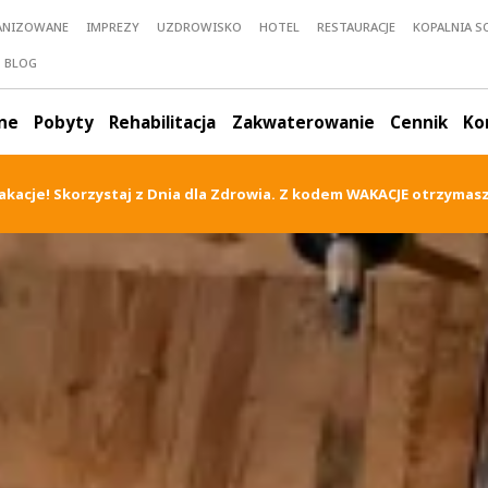
ANIZOWANE
IMPREZY
UZDROWISKO
HOTEL
RESTAURACJE
KOPALNIA SO
BLOG
ne
Pobyty
Rehabilitacja
Zakwaterowanie
Cennik
Ko
akacje! Skorzystaj z Dnia dla Zdrowia. Z kodem WAKACJE otrzymas