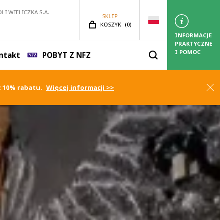
LI WIELICZKA S.A.
SKLEP
LICZBA PRODUKTÓW:
KOSZYK
(
0)
INFORMACJE
PRAKTYCZNE
I POMOC
ntakt
POBYT Z NFZ
Zamk
z 10% rabatu.
Więcej informacji >>