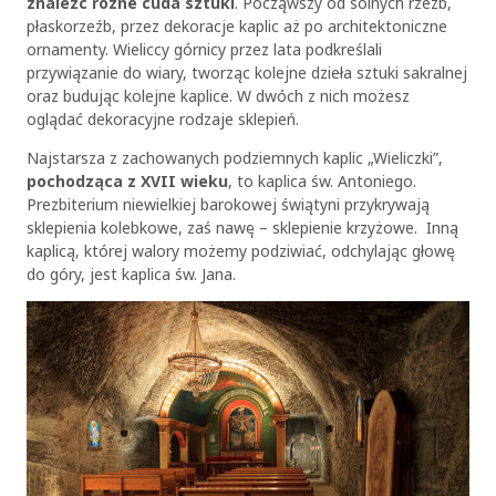
znaleźć różne cuda sztuki
. Począwszy od solnych rzeźb,
płaskorzeźb, przez dekoracje kaplic aż po architektoniczne
ornamenty. Wieliccy górnicy przez lata podkreślali
przywiązanie do wiary, tworząc kolejne dzieła sztuki sakralnej
oraz budując kolejne kaplice. W dwóch z nich możesz
oglądać dekoracyjne rodzaje sklepień.
Najstarsza z zachowanych podziemnych kaplic „Wieliczki”,
pochodząca z XVII wieku
, to kaplica św. Antoniego.
Prezbiterium niewielkiej barokowej świątyni przykrywają
sklepienia kolebkowe, zaś nawę – sklepienie krzyżowe. Inną
kaplicą, której walory możemy podziwiać, odchylając głowę
do góry, jest kaplica św. Jana.