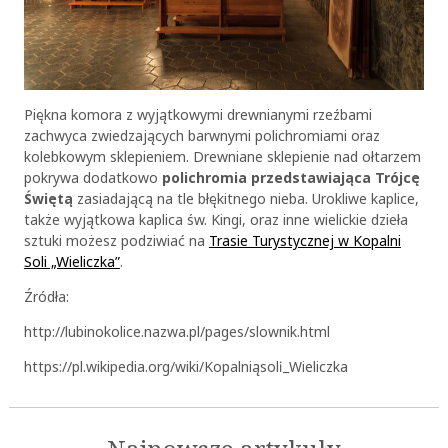
Piękna komora z wyjątkowymi drewnianymi rzeźbami
zachwyca zwiedzających barwnymi polichromiami oraz
kolebkowym sklepieniem. Drewniane sklepienie nad ołtarzem
pokrywa dodatkowo
polichromia przedstawiająca Trójcę
Świętą
zasiadającą na tle błękitnego nieba. Urokliwe kaplice,
także wyjątkowa kaplica św. Kingi, oraz inne wielickie dzieła
sztuki możesz podziwiać na
Trasie Turystycznej w Kopalni
Soli „Wieliczka”
.
Źródła:
http://lubinokolice.nazwa.pl/pages/slownik.html
https://pl.wikipedia.org/wiki/Kopalnia_soli_Wieliczka