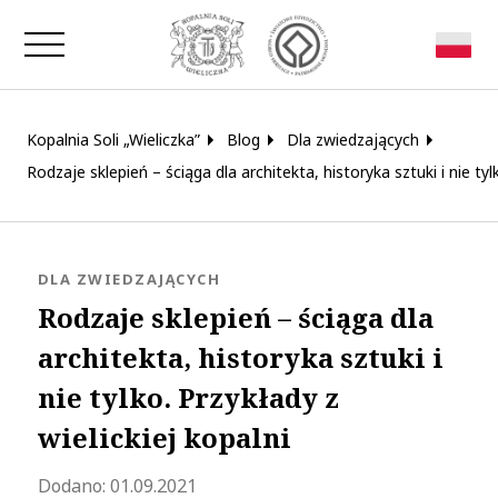
Zamknij okno
Kopalnia Soli „Wieliczka”
Blog
Dla zwiedzających
Rodzaje sklepień – ściąga dla architekta, historyka sztuki i nie tylk
KATEGORIA:
DLA ZWIEDZAJĄCYCH
Rodzaje sklepień – ściąga dla
architekta, historyka sztuki i
nie tylko. Przykłady z
wielickiej kopalni
Zaktualizowano 2021-11-24 17:52:40
Dodano:
01.09.2021