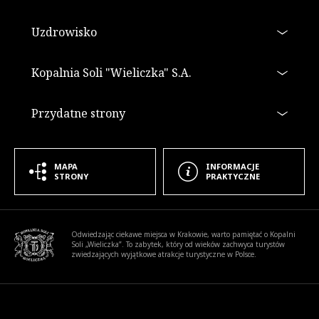
Uzdrowisko
Kopalnia Soli "Wieliczka" S.A.
Przydatne strony
MAPA
INFORMACJE
STRONY
PRAKTYCZNE
Informacje dodatkowe
Odwiedzając ciekawe miejsca w Krakowie, warto pamiętać o Kopalni
Soli „Wieliczka”. To zabytek, który od wieków zachwyca turystów
zwiedzających wyjątkowe atrakcje turystyczne w Polsce.