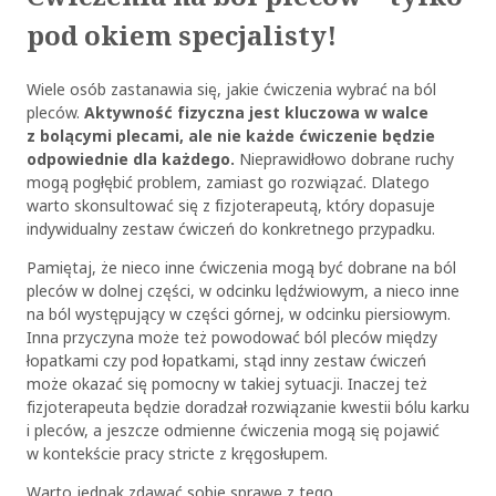
pod okiem specjalisty!
Wiele osób zastanawia się, jakie ćwiczenia wybrać na ból
pleców.
Aktywność fizyczna jest kluczowa w walce
z bolącymi plecami, ale nie każde ćwiczenie będzie
odpowiednie dla każdego.
Nieprawidłowo dobrane ruchy
mogą pogłębić problem, zamiast go rozwiązać. Dlatego
warto skonsultować się z fizjoterapeutą, który dopasuje
indywidualny zestaw ćwiczeń do konkretnego przypadku.
Pamiętaj, że nieco inne ćwiczenia mogą być dobrane na ból
pleców w dolnej części, w odcinku lędźwiowym, a nieco inne
na ból występujący w części górnej, w odcinku piersiowym.
Inna przyczyna może też powodować ból pleców między
łopatkami czy pod łopatkami, stąd inny zestaw ćwiczeń
może okazać się pomocny w takiej sytuacji. Inaczej też
fizjoterapeuta będzie doradzał rozwiązanie kwestii bólu karku
i pleców, a jeszcze odmienne ćwiczenia mogą się pojawić
w kontekście pracy stricte z kręgosłupem.
Warto jednak zdawać sobie sprawę z tego,