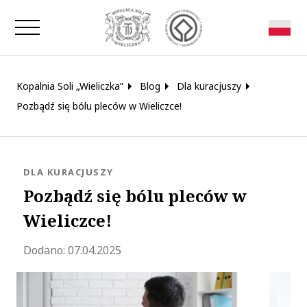
Zamknij okno
Kopalnia Soli „Wieliczka”
Blog
Dla kuracjuszy
Pozbądź się bólu pleców w Wieliczce!
KATEGORIA:
DLA KURACJUSZY
Pozbądź się bólu pleców w
Wieliczce!
Zaktualizowano 2025-04-11 14:10:11
Dodano:
07.04.2025