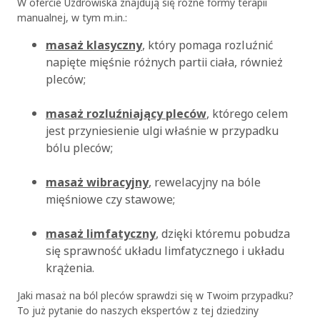
W ofercie Uzdrowiska znajdują się różne formy terapii
manualnej, w tym m.in.:
masaż klasyczny
, który pomaga rozluźnić
napięte mięśnie różnych partii ciała, również
pleców;
masaż rozluźniający pleców
, którego celem
jest przyniesienie ulgi właśnie w przypadku
bólu pleców;
masaż wibracyjny
, rewelacyjny na bóle
mięśniowe czy stawowe;
masaż limfatyczny
, dzięki któremu pobudza
się sprawność układu limfatycznego i układu
krążenia.
Jaki masaż na ból pleców sprawdzi się w Twoim przypadku?
To już pytanie do naszych ekspertów z tej dziedziny