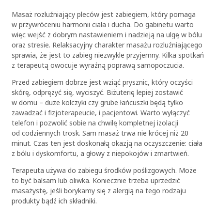
Masaż rozluźniający pleców jest zabiegiem, który pomaga
w przywróceniu harmonii ciała i ducha. Do gabinetu warto
więc wejść z dobrym nastawieniem i nadzieją na ulgę w bólu
oraz stresie. Relaksacyjny charakter masażu rozluźniającego
sprawia, że jest to zabieg niezwykle przyjemny. Kilka spotkań
z terapeutą owocuje wyraźną poprawą samopoczucia.
Przed zabiegiem dobrze jest wziąć prysznic, który oczyści
skórę, odprężyć się, wyciszyć. Biżuterię lepiej zostawić
w domu – duże kolczyki czy grube łańcuszki będą tylko
zawadzać i fizjoterapeucie, i pacjentowi. Warto wyłączyć
telefon i pozwolić sobie na chwilę kompletnej izolacji
od codziennych trosk. Sam masaż trwa nie krócej niż 20
minut. Czas ten jest doskonałą okazją na oczyszczenie: ciała
z bólu i dyskomfortu, a głowy z niepokojów i zmartwień.
Terapeuta używa do zabiegu środków poślizgowych. Może
to być balsam lub oliwka. Koniecznie trzeba uprzedzić
masażystę, jeśli borykamy się z alergią na tego rodzaju
produkty bądź ich składniki.
OK