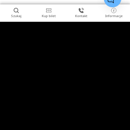
Szukaj
Kup bilet
Kontakt
Informacje
Stopka
Turysta indywidualny
Grupy zorganizowane
Imprezy
Uzdrowisko
Kopalnia Soli "Wieliczka" S.A.