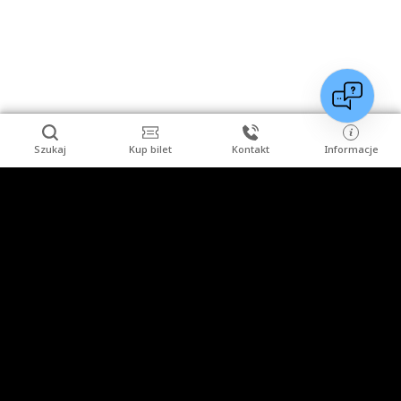
Szukaj
Kup bilet
Kontakt
Informacje
Stopka
Turysta indywidualny
Grupy zorganizowane
Imprezy