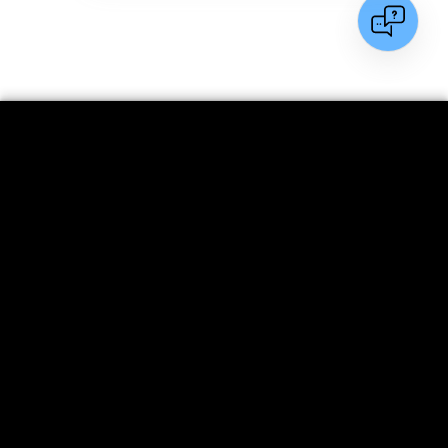
Szukaj
Kup bilet
Kontakt
Informacje
Stopka
Turysta indywidualny
Grupy zorganizowane
Imprezy
Uzdrowisko
Kopalnia Soli "Wieliczka" S.A.