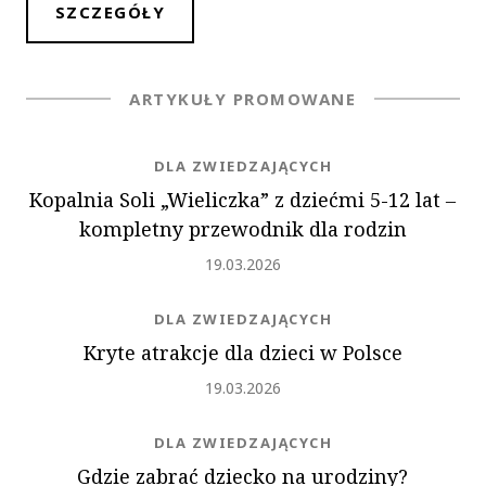
SZCZEGÓŁY
ARTYKUŁY PROMOWANE
NEWS.CATEGORY
DLA ZWIEDZAJĄCYCH
Kopalnia Soli „Wieliczka” z dziećmi 5-12 lat ‒
kompletny przewodnik dla rodzin
Dodano
19.03.2026
NEWS.CATEGORY
DLA ZWIEDZAJĄCYCH
Kryte atrakcje dla dzieci w Polsce
Dodano
19.03.2026
NEWS.CATEGORY
DLA ZWIEDZAJĄCYCH
Gdzie zabrać dziecko na urodziny?