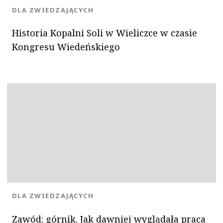
KATEGORIA:
DLA ZWIEDZAJĄCYCH
Historia Kopalni Soli w Wieliczce w czasie
Kongresu Wiedeńskiego
KATEGORIA:
DLA ZWIEDZAJĄCYCH
Zawód: górnik. Jak dawniej wyglądała praca