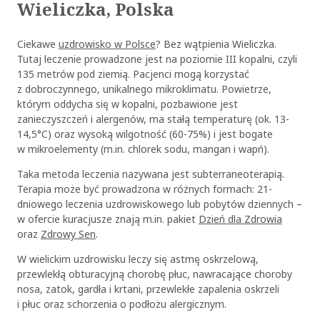
Wieliczka, Polska
Ciekawe
uzdrowisko w Polsce
? Bez wątpienia Wieliczka.
Tutaj leczenie prowadzone jest na poziomie III kopalni, czyli
135 metrów pod ziemią. Pacjenci mogą korzystać
z dobroczynnego, unikalnego mikroklimatu. Powietrze,
którym oddycha się w kopalni, pozbawione jest
zanieczyszczeń i alergenów, ma stałą temperaturę (ok. 13-
14,5°C) oraz wysoką wilgotność (60-75%) i jest bogate
w mikroelementy (m.in. chlorek sodu, mangan i wapń).
Taka metoda leczenia nazywana jest subterraneoterapią.
Terapia może być prowadzona w różnych formach: 21-
dniowego leczenia uzdrowiskowego lub pobytów dziennych –
w ofercie kuracjusze znają m.in. pakiet
Dzień dla Zdrowia
oraz
Zdrowy Sen
.
W wielickim uzdrowisku leczy się astmę oskrzelową,
przewlekłą obturacyjną chorobę płuc, nawracające choroby
nosa, zatok, gardła i krtani, przewlekłe zapalenia oskrzeli
i płuc oraz schorzenia o podłożu alergicznym.