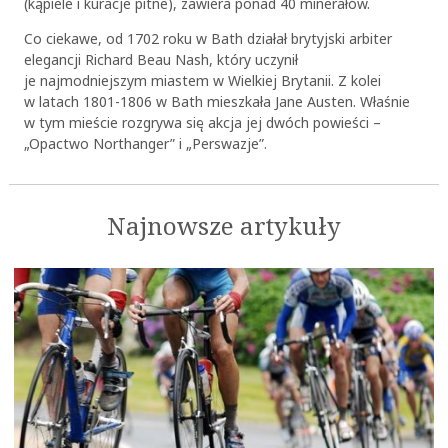
(kąpiele i kuracje pitne), zawiera ponad 40 minerałów.
Co ciekawe, od 1702 roku w Bath działał brytyjski arbiter
elegancji Richard Beau Nash, który uczynił
je najmodniejszym miastem w Wielkiej Brytanii. Z kolei
w latach 1801-1806 w Bath mieszkała Jane Austen. Właśnie
w tym mieście rozgrywa się akcja jej dwóch powieści –
„Opactwo Northanger” i „Perswazje”.
Najnowsze artykuły