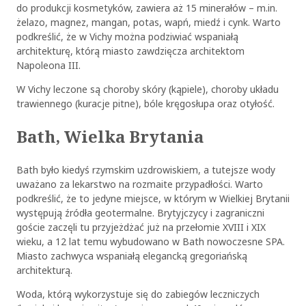
do produkcji kosmetyków, zawiera aż 15 minerałów – m.in.
żelazo, magnez, mangan, potas, wapń, miedź i cynk. Warto
podkreślić, że w Vichy można podziwiać wspaniałą
architekturę, którą miasto zawdzięcza architektom
Napoleona III.
W Vichy leczone są choroby skóry (kąpiele), choroby układu
trawiennego (kuracje pitne), bóle kręgosłupa oraz otyłość.
Bath, Wielka Brytania
Bath było kiedyś rzymskim uzdrowiskiem, a tutejsze wody
uważano za lekarstwo na rozmaite przypadłości. Warto
podkreślić, że to jedyne miejsce, w którym w Wielkiej Brytanii
występują źródła geotermalne. Brytyjczycy i zagraniczni
goście zaczęli tu przyjeżdżać już na przełomie XVIII i XIX
wieku, a 12 lat temu wybudowano w Bath nowoczesne SPA.
Miasto zachwyca wspaniałą elegancką gregoriańską
architekturą.
Woda, którą wykorzystuje się do zabiegów leczniczych