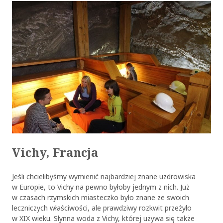
Vichy, Francja
Jeśli chcielibyśmy wymienić najbardziej znane uzdrowiska
w Europie, to Vichy na pewno byłoby jednym z nich. Już
w czasach rzymskich miasteczko było znane ze swoich
leczniczych właściwości, ale prawdziwy rozkwit przeżyło
w XIX wieku. Słynna woda z Vichy, której używa się także