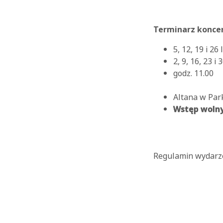
Terminarz koncer
5, 12, 19 i 26
2, 9, 16, 23 i
godz. 11.00
Altana w Park
Wstęp woln
Regulamin wydarze