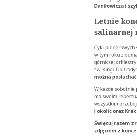
Daniłowicza
i szy
Letnie kon
salinarnej
Cykl plenerowych s
w tym roku z dum
górniczej orkiestr
św. Kingi. Do trad
można posłuchać 
W każde sobotnie 
ma swoim repertua
wszystkim przeboj
i okolic oraz Kra
Świętuj razem z n
zdjęciem z konce