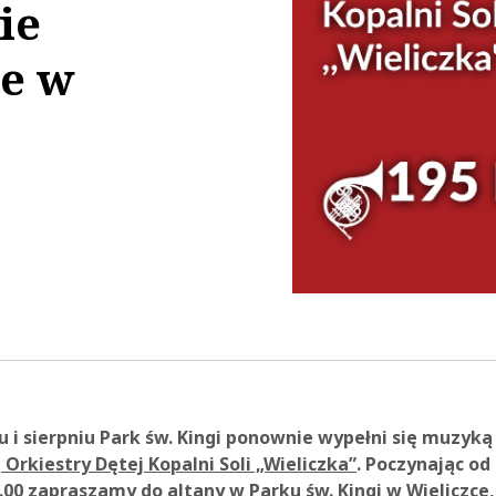
ie
e w
52:49
cu i sierpniu Park św. Kingi ponownie wypełni się muzy
Orkiestry Dętej Kopalni Soli „Wieliczka”
. Poczynając od
1.00 zapraszamy do altany w
Parku św. Kingi w Wieliczce