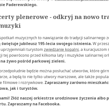
bie Paderewskiego.
certy plenerowe - odkryj na nowo tr
 muzyki
potkań muzycznych to nawiązanie do tradycji salinarnego z
ą
świętuje jubileusz 195-lecia swojego istnienia.
W przesz
y uprzyjemniali turystom
zwiedzanie kopalni
, a kuracjuszom 
ycji tej powrócono przed kilkoma laty i muzyków salinarnej o
na żywo pośród parkowej zieleni.
przedpołudnie będzie można posłuchać utworów, które górni
rze, a będą to nie tylko utwory marszowe, ale także popula
e filmowe i rozrywkowe.
Zapraszamy zarówno mieszkańcó
kowa, jak i turystów.
ami! Złóż naszej orkiestrze urodzinowe życzenia albo p
rtu. Zapraszamy na Facebooka.