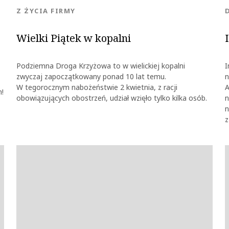
KATEGORIA:
Z ŻYCIA FIRMY
Wielki Piątek w kopalni
Podziemna Droga Krzyżowa to w wielickiej kopalni
I
zwyczaj zapoczątkowany ponad 10 lat temu.
n
W tegorocznym nabożeństwie 2 kwietnia, z racji
A
m!
obowiązujących obostrzeń, udział wzięło tylko kilka osób.
n
n
z