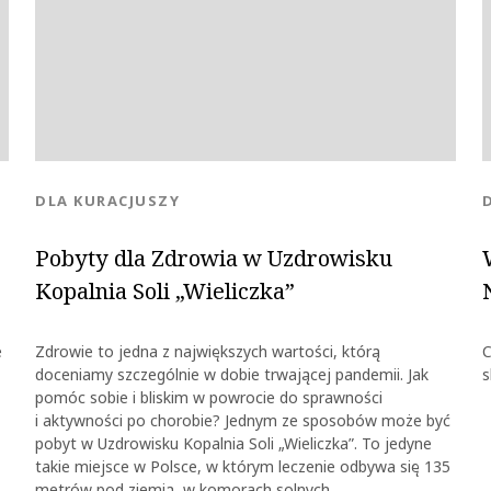
KATEGORIA:
DLA KURACJUSZY
Pobyty dla Zdrowia w Uzdrowisku
Kopalnia Soli „Wieliczka”
e
Zdrowie to jedna z największych wartości, którą
C
doceniamy szczególnie w dobie trwającej pandemii. Jak
s
pomóc sobie i bliskim w powrocie do sprawności
i aktywności po chorobie? Jednym ze sposobów może być
pobyt w Uzdrowisku Kopalnia Soli „Wieliczka”. To jedyne
takie miejsce w Polsce, w którym leczenie odbywa się 135
metrów pod ziemią, w komorach solnych