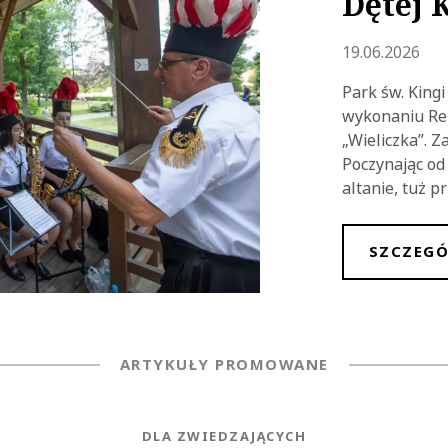
Dętej 
Dodano
19.06.2026
Park św. King
wykonaniu Rep
„Wieliczka”. 
Poczynając od 
altanie, tuż p
SZCZEGÓ
ARTYKUŁY PROMOWANE
NEWS.CATEGORY
DLA ZWIEDZAJĄCYCH