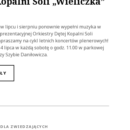
Kopalni Soli „Wieliczka”
i w lipcu i sierpniu ponownie wypełni muzyka w
rezentacyjnej Orkiestry Dętej Kopalni Soli
Zapraszamy na cykl letnich koncertów plenerowych!
4 lipca w każdą sobotę o godz. 11.00 w parkowej
rzy Szybie Daniłowicza.
ŁY
NEWS.CATEGORY
DLA ZWIEDZAJĄCYCH