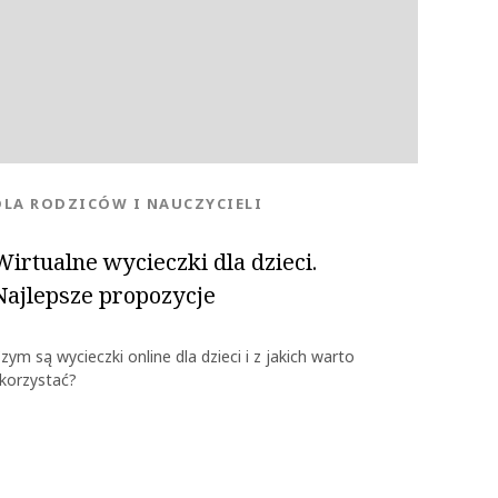
KATEGORIA:
DLA RODZICÓW I NAUCZYCIELI
OK
Wirtualne wycieczki dla dzieci.
Najlepsze propozycje
zym są wycieczki online dla dzieci i z jakich warto
korzystać?