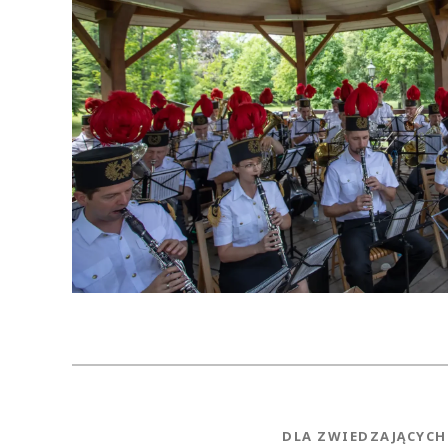
NEWS.CATEGORY
DLA ZWIEDZAJĄCYCH