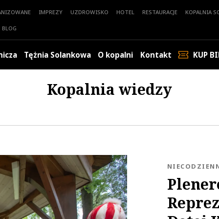
ANIZOWANE
IMPREZY
UZDROWISKO
HOTEL
RESTAURACJE
KOPALNIA SO
BLOG
nicza
Tężnia Solankowa
O kopalni
Kontakt
KUP BI
Kopalnia wiedzy
KATEGORIA:
NIECODZIEN
Plener
Reprez