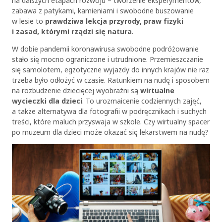
na dalszych etapach rozwoju – tworzenie eksperymentów,
zabawa z patykami, kamieniami i swobodne buszowanie
w lesie to
prawdziwa lekcja przyrody, praw fizyki
i zasad, którymi rządzi się natura
.
W dobie pandemii koronawirusa swobodne podróżowanie
stało się mocno ograniczone i utrudnione. Przemieszczanie
się samolotem, egzotyczne wyjazdy do innych krajów nie raz
trzeba było odłożyć w czasie. Ratunkiem na nudę i sposobem
na rozbudzenie dziecięcej wyobraźni są
wirtualne
wycieczki dla dzieci
. To urozmaicenie codziennych zajęć,
a także alternatywa dla fotografii w podręcznikach i suchych
treści, które maluch przyswaja w szkole. Czy wirtualny spacer
po muzeum dla dzieci może okazać się lekarstwem na nudę?