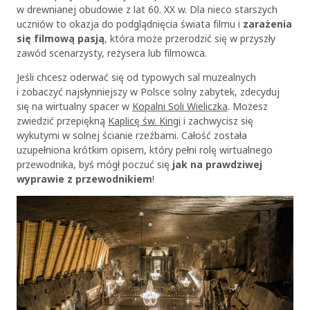
w drewnianej obudowie z lat 60. XX w. Dla nieco starszych
uczniów to okazja do podglądnięcia świata filmu i
zarażenia
się filmową pasją
, która może przerodzić się w przyszły
zawód scenarzysty, reżysera lub filmowca.
Jeśli chcesz oderwać się od typowych sal muzealnych
i zobaczyć najsłynniejszy w Polsce solny zabytek, zdecyduj
się na wirtualny spacer w
Kopalni Soli Wieliczka
. Możesz
zwiedzić przepiękną
Kaplicę św. Kingi
i zachwycisz się
wykutymi w solnej ścianie rzeźbami. Całość została
uzupełniona krótkim opisem, który pełni rolę wirtualnego
przewodnika, byś mógł poczuć się
jak na prawdziwej
wyprawie z przewodnikiem
!