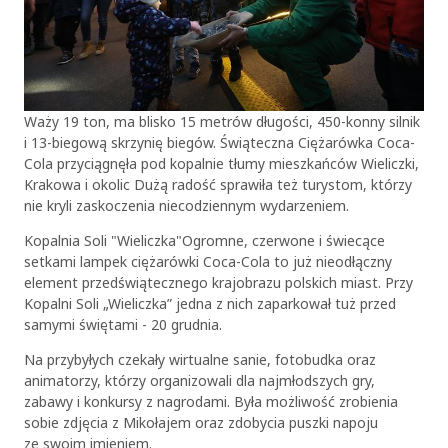
Waży 19 ton, ma blisko 15 metrów długości, 450-konny silnik
i 13-biegową skrzynię biegów. Świąteczna Ciężarówka Coca-
Cola przyciągnęła pod kopalnie tłumy mieszkańców Wieliczki,
Krakowa i okolic Dużą radość sprawiła też turystom, którzy
nie kryli zaskoczenia niecodziennym wydarzeniem.
Kopalnia Soli "Wieliczka"Ogromne, czerwone i świecące
setkami lampek ciężarówki Coca-Cola to już nieodłączny
element przedświątecznego krajobrazu polskich miast. Przy
Kopalni Soli „Wieliczka” jedna z nich zaparkował tuż przed
samymi świętami - 20 grudnia.
Na przybyłych czekały wirtualne sanie, fotobudka oraz
animatorzy, którzy organizowali dla najmłodszych gry,
zabawy i konkursy z nagrodami. Była możliwość zrobienia
sobie zdjęcia z Mikołajem oraz zdobycia puszki napoju
ze swoim imieniem.