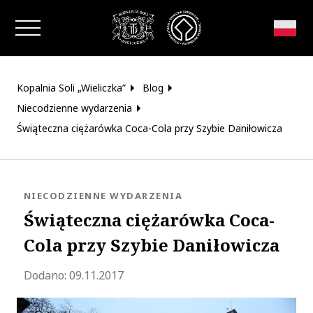
Zamknij okno
Kopalnia Soli „Wieliczka”
Blog
Niecodzienne wydarzenia
Świąteczna ciężarówka Coca-Cola przy Szybie Daniłowicza
KATEGORIA:
NIECODZIENNE WYDARZENIA
Świąteczna ciężarówka Coca-
Cola przy Szybie Daniłowicza
Zaktualizowano 2020-05-19 15:24:34
Dodano:
09.11.2017