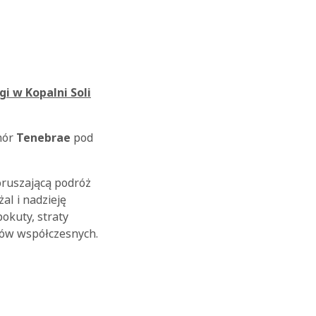
gi w Kopalni Soli
hór
Tenebrae
pod
oruszającą podróż
al i nadzieję
okuty, straty
rów współczesnych.