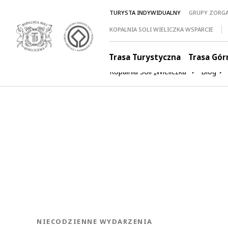
TURYSTA INDYWIDUALNY
GRUPY ZORG
KOPALNIA SOLI WIELICZKA WSPARCIE
Trasa Turystyczna
Trasa Gór
Kopalnia Soli „Wieliczka”
Blog
KATEGORIA:
NIECODZIENNE WYDARZENIA