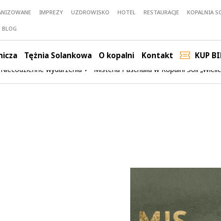
ANIZOWANE
IMPREZY
UZDROWISKO
HOTEL
RESTAURACJE
KOPALNIA SO
BLOG
nicza
Tężnia Solankowa
O kopalni
Kontakt
KUP BI
Niecodzienne wydarzenia
Misteria Paschalia w Kopalni Soli „Wieli