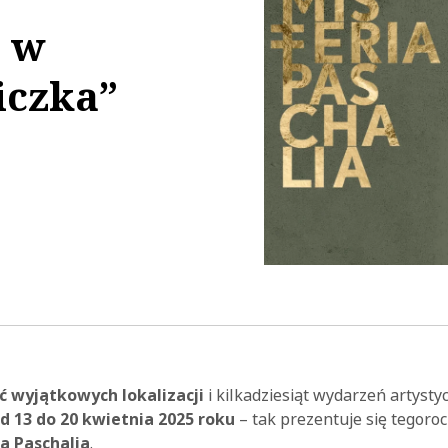
a w
iczka”
27:31
ć wyjątkowych lokalizacji
i kilkadziesiąt wydarzeń artyst
d 13 do 20 kwietnia 2025 roku
– tak prezentuje się tegoro
a Paschalia
.