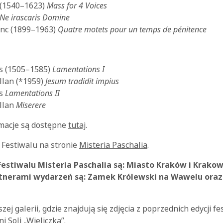
 (1540–1623)
Mass for 4 Voices
Ne irascaris Domine
enc (1899–1963)
Quatre motets pour un temps de pénitence
s (1505–1585)
Lamentations I
lan (*1959)
Jesum tradidit impius
is
Lamentations II
llan
Miserere
macje są dostępne
tutaj
.
o Festiwalu na stronie
Misteria Paschalia
.
estiwalu Misteria Paschalia są: Miasto Kraków i Krakow
tnerami wydarzeń są: Zamek Królewski na Wawelu oraz 
j galerii, gdzie znajdują się zdjęcia z poprzednich edycji fe
i Soli „Wieliczka”.