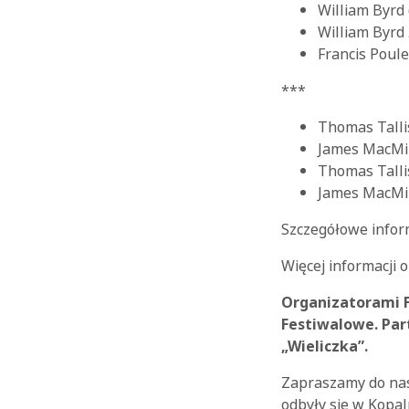
William Byrd
William Byrd
Francis Poul
***
Thomas Talli
James MacMil
Thomas Tall
James MacMi
Szczegółowe infor
Więcej informacji 
Organizatorami F
Festiwalowe. Par
„Wieliczka”.
Zapraszamy do nasze
odbyły się w Kopaln