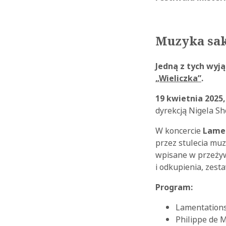
Muzyka sak
Jedną z tych wyj
„Wieliczka”
.
19 kwietnia 2025
dyrekcją Nigela Sh
W koncercie
Lame
przez stulecia muz
wpisane w przeżywa
i odkupienia, zes
Program:
Lamentation
Philippe de 