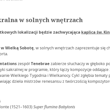
ralna w solnych wnętrzach
ątkowych lokalizacji będzie zachwycająca
kaplica św. Kin
, w Wielką Sobotę
, w solnych wnętrzach zaprezentuje się c
orta.
ntations
zespół
Tenebrae
zabierze słuchaczy w głęboko p
yki sakralnej w programie, który łączy kompozycje oddające ż
nie Wielkiego Tygodnia i Wielkanocy. Cykl zgłębia tematy p
tawiając dzieła mistrzów renesansu z twórczością kompozyto
s
Monte (1521–1603)
Super flumina Babylonis