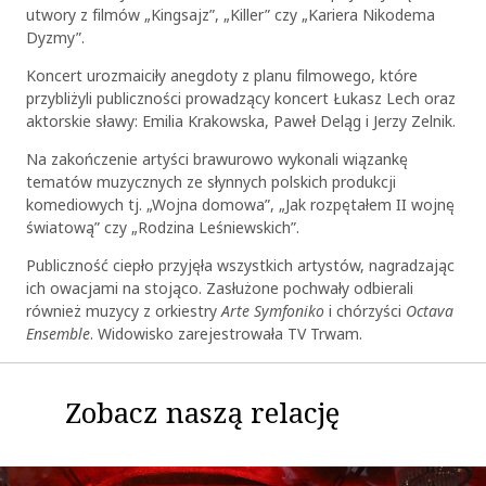
utwory z filmów „Kingsajz”, „Killer” czy „Kariera Nikodema
Dyzmy”.
Koncert urozmaiciły anegdoty z planu filmowego, które
przybliżyli publiczności prowadzący koncert Łukasz Lech oraz
aktorskie sławy: Emilia Krakowska, Paweł Deląg i Jerzy Zelnik.
Na zakończenie artyści brawurowo wykonali wiązankę
tematów muzycznych ze słynnych polskich produkcji
komediowych tj. „Wojna domowa”, „Jak rozpętałem II wojnę
światową” czy „Rodzina Leśniewskich”.
Publiczność ciepło przyjęła wszystkich artystów, nagradzając
ich owacjami na stojąco. Zasłużone pochwały odbierali
również muzycy z orkiestry
Arte Symfoniko
i chórzyści
Octava
Ensemble
. Widowisko zarejestrowała TV Trwam.
Zobacz naszą relację