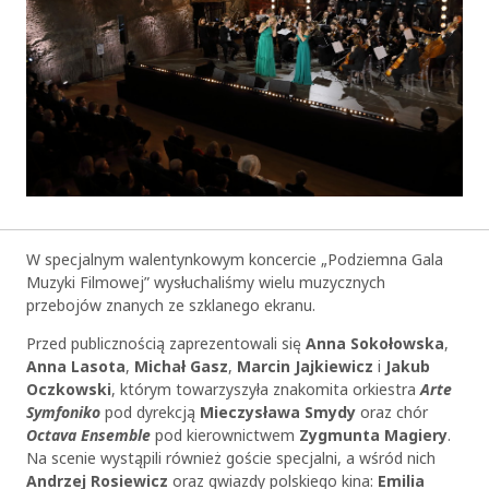
W specjalnym walentynkowym koncercie „Podziemna Gala
Muzyki Filmowej” wysłuchaliśmy wielu muzycznych
przebojów znanych ze szklanego ekranu.
Przed publicznością zaprezentowali się
Anna Sokołowska
,
Anna Lasota
,
Michał Gasz
,
Marcin Jajkiewicz
i
Jakub
Oczkowski
, którym towarzyszyła znakomita orkiestra
Arte
Symfoniko
pod dyrekcją
Mieczysława Smydy
oraz chór
Octava Ensemble
pod kierownictwem
Zygmunta Magiery
.
Na scenie wystąpili również goście specjalni, a wśród nich
Andrzej Rosiewicz
oraz gwiazdy polskiego kina:
Emilia