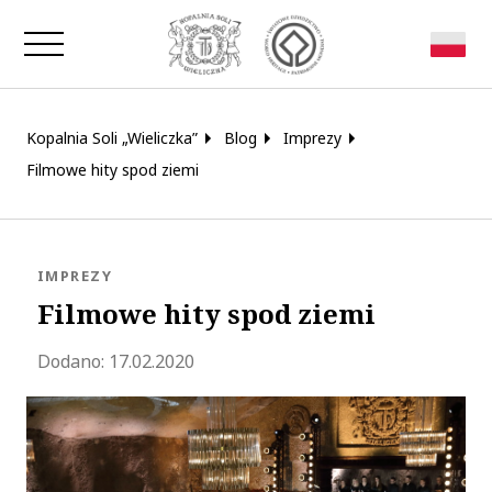
Zamknij okno
Kopalnia Soli „Wieliczka”
Blog
Imprezy
Filmowe hity spod ziemi
KATEGORIA:
IMPREZY
Filmowe hity spod ziemi
Zaktualizowano 2020-05-19 15:37:00
Dodano:
17.02.2020