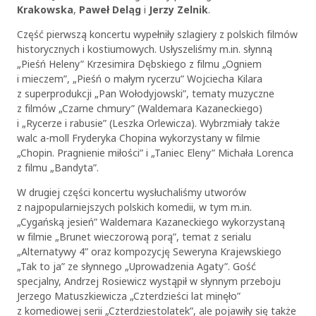
Krakowska
,
Paweł Deląg
i
Jerzy Zelnik
.
Część pierwszą koncertu wypełniły szlagiery z polskich filmów
historycznych i kostiumowych. Usłyszeliśmy m.in. słynną
„Pieśń Heleny” Krzesimira Dębskiego z filmu „Ogniem
i mieczem”, „Pieśń o małym rycerzu” Wojciecha Kilara
z superprodukcji „Pan Wołodyjowski”, tematy muzyczne
z filmów „Czarne chmury” (Waldemara Kazaneckiego)
i „Rycerze i rabusie” (Leszka Orlewicza). Wybrzmiały także
walc a-moll Fryderyka Chopina wykorzystany w filmie
„Chopin. Pragnienie miłości” i „Taniec Eleny” Michała Lorenca
z filmu „Bandyta”.
W drugiej części koncertu wysłuchaliśmy utworów
z najpopularniejszych polskich komedii, w tym m.in.
„Cygańską jesień” Waldemara Kazaneckiego wykorzystaną
w filmie „Brunet wieczorową porą”, temat z serialu
„Alternatywy 4” oraz kompozycję Seweryna Krajewskiego
„Tak to ja” ze słynnego „Uprowadzenia Agaty”. Gość
specjalny, Andrzej Rosiewicz wystąpił w słynnym przeboju
Jerzego Matuszkiewicza „Czterdzieści lat minęło”
z komediowej serii „Czterdziestolatek”, ale pojawiły się także