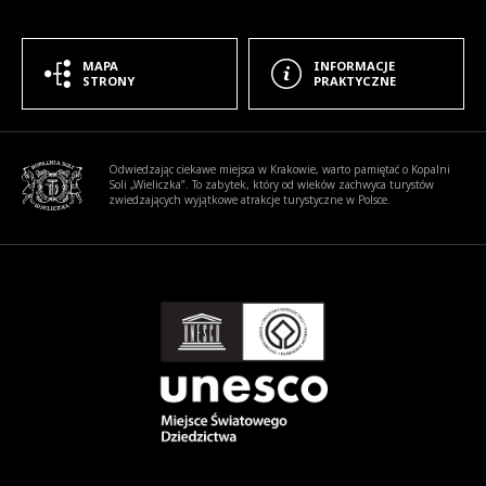
MAPA
INFORMACJE
STRONY
PRAKTYCZNE
Informacje dodatkowe
Odwiedzając ciekawe miejsca w Krakowie, warto pamiętać o Kopalni
Soli „Wieliczka”. To zabytek, który od wieków zachwyca turystów
zwiedzających wyjątkowe atrakcje turystyczne w Polsce.