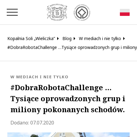
Zamknij okno
Kopalnia Soli „Wieliczka”
Blog
W mediach i nie tylko
#DobraRobotaChallenge …Tysiące oprowadzonych grup i milion
KATEGORIA:
W MEDIACH I NIE TYLKO
#DobraRobotaChallenge …
Tysiące oprowadzonych grup i
miliony pokonanych schodów.
Zaktualizowano 2020-07-27 13:15:37
Dodano:
07.07.2020